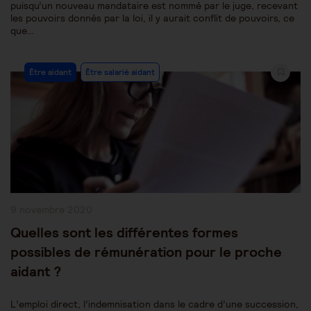
puisqu’un nouveau mandataire est nommé par le juge, recevant
les pouvoirs donnés par la loi, il y aurait conflit de pouvoirs, ce
que…
Post
Être aidant
Être salarié aidant
Category:
Publication
9 novembre 2020
publiée :
Quelles sont les différentes formes
possibles de rémunération pour le proche
aidant ?
L’emploi direct, l’indemnisation dans le cadre d’une succession,