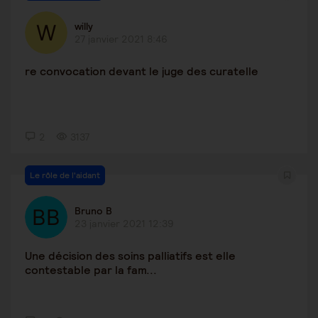
willy
27 janvier 2021 8:46
re convocation devant le juge des curatelle
2
3137
Le rôle de l'aidant
Bruno B
23 janvier 2021 12:39
Une décision des soins palliatifs est elle
contestable par la fam...