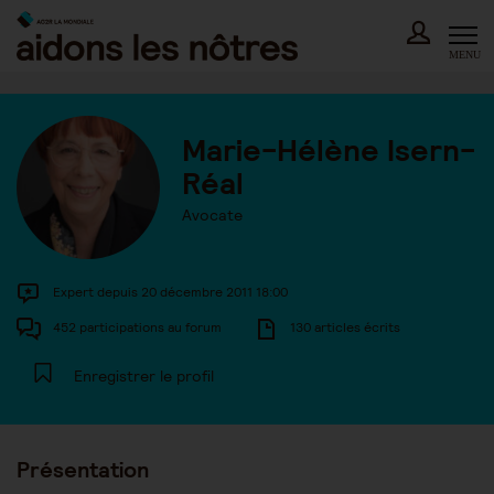
Skip
to
content
MENU
Marie-Hélène Isern-
Réal
Avocate
Expert depuis 20 décembre 2011 18:00
452 participations au forum
130 articles écrits
Enregistrer le profil
Présentation