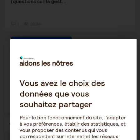
(questions sur la gest...
1
3094
Protection des personnes âgées
bissette
18 novembre 2020 12:34
Maman agée sous influence "petit ami" ?
Vous avez le choix des
données que vous
souhaitez partager
1
4851
Pour le bon fonctionnement du site, l'adapter
à vos préférences, établir des statistiques, et
1
…
40
41
42
43
44
45
46
…
57
vous proposer des contenus qui vous
correspondent sur Internet et les réseaux