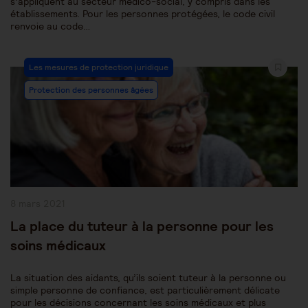
s’appliquent au secteur médico-social, y compris dans les
établissements. Pour les personnes protégées, le code civil
renvoie au code…
Post
Les mesures de protection juridique
Category:
Protection des personnes âgées
Publication
8 mars 2021
publiée :
La place du tuteur à la personne pour les
soins médicaux
La situation des aidants, qu’ils soient tuteur à la personne ou
simple personne de confiance, est particulièrement délicate
pour les décisions concernant les soins médicaux et plus