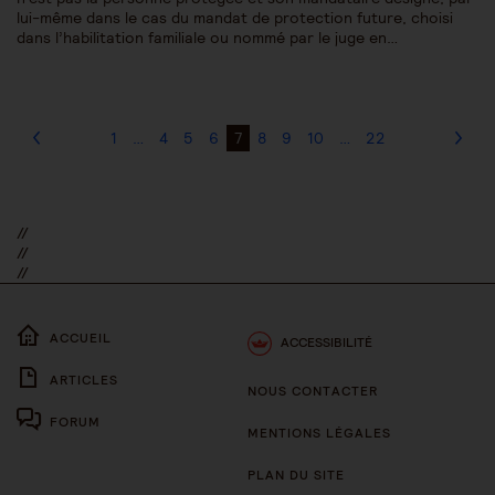
lui-même dans le cas du mandat de protection future, choisi
dans l’habilitation familiale ou nommé par le juge en…
1
…
4
5
6
7
8
9
10
…
22
//
//
//
ACCUEIL
ACCESSIBILITÉ
ARTICLES
NOUS CONTACTER
FORUM
MENTIONS LÉGALES
PLAN DU SITE