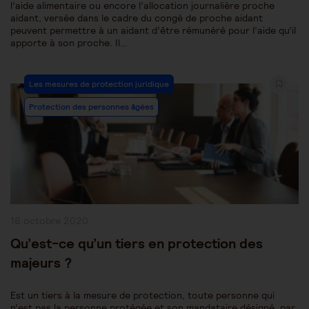
l’aide alimentaire ou encore l’allocation journalière proche
aidant, versée dans le cadre du congé de proche aidant
peuvent permettre à un aidant d’être rémunéré pour l’aide qu’il
apporte à son proche. Il…
Post
Les mesures de protection juridique
Category:
Protection des personnes âgées
Publication
16 octobre 2020
publiée :
Qu’est-ce qu’un tiers en protection des
majeurs ?
Est un tiers à la mesure de protection, toute personne qui
n’est pas la personne protégée et son mandataire désigné, par