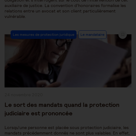
obligation et s’interrogent sur le coût de l’intervention de cet
auxiliaire de justice. La convention d’honoraires formalise les
relations entre un avocat et son client particulièrement
vulnérable.
Post
Les mesures de protection juridique
Le mandataire
Category:
Publication
24 novembre 2020
publiée :
Le sort des mandats quand la protection
judiciaire est prononcée
Lorsqu’une personne est placée sous protection judiciaire, les
mandats précédemment donnés ne sont plus valables. En effet,