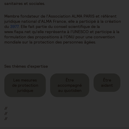
sanitaires et sociales.
Membre fondateur de l’Association ALMA PARIS et référent
juridique national d’ALMA France, elle a participé à la création
du
3977
. Elle fait partie du conseil scientifique de la
www.fiapa.net qu’elle représente à l’UNESCO et participe à la
formulation des propositions à l’ONU pour une convention
mondiale sur la protection des personnes âgées.
Ses thèmes d'expertise
Les mesures
Être
Être
de protection
accompagné
aidant
juridique
au quotidien
//
//
//