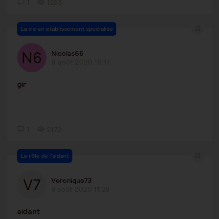
1
1255
La vie en établissement spécialisé
Nicolas66
9 août 2020 16:17
gir
1
2172
Le rôle de l'aidant
Veronique73
8 août 2020 11:28
aidant