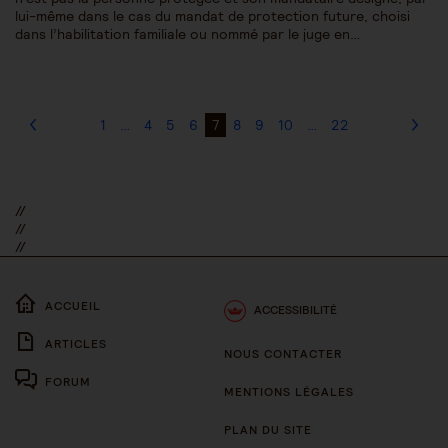
lui-même dans le cas du mandat de protection future, choisi
dans l’habilitation familiale ou nommé par le juge en…
1
…
4
5
6
7
8
9
10
…
22
//
//
//
ACCUEIL
ACCESSIBILITÉ
ARTICLES
NOUS CONTACTER
FORUM
MENTIONS LÉGALES
PLAN DU SITE