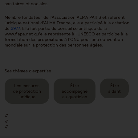
sanitaires et sociales.
Membre fondateur de l’Association ALMA PARIS et référent
juridique national d’ALMA France, elle a participé à la création
du
3977
. Elle fait partie du conseil scientifique de la
www.fiapa.net qu’elle représente à l’UNESCO et participe à la
formulation des propositions à l’ONU pour une convention
mondiale sur la protection des personnes âgées.
Ses thèmes d'expertise
Les mesures
Être
Être
de protection
accompagné
aidant
juridique
au quotidien
//
//
//