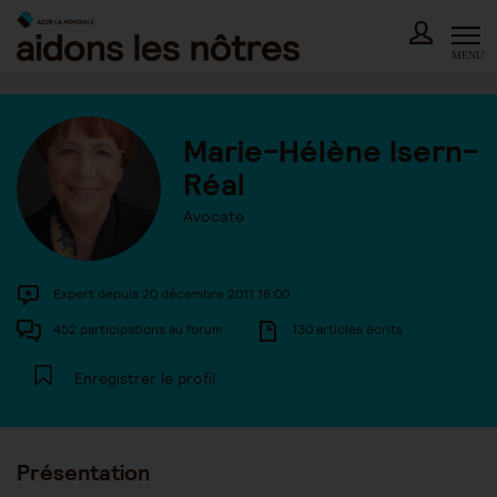
Skip
to
content
MENU
Marie-Hélène Isern-
Réal
Avocate
Expert depuis 20 décembre 2011 18:00
452 participations au forum
130 articles écrits
Enregistrer le profil
Présentation