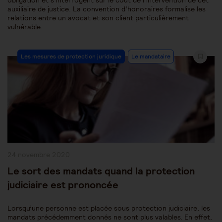
obligation et s’interrogent sur le coût de l’intervention de cet
auxiliaire de justice. La convention d’honoraires formalise les
relations entre un avocat et son client particulièrement
vulnérable.
Post
Les mesures de protection juridique
Le mandataire
Category:
Publication
24 novembre 2020
publiée :
Le sort des mandats quand la protection
judiciaire est prononcée
Lorsqu’une personne est placée sous protection judiciaire, les
mandats précédemment donnés ne sont plus valables. En effet,