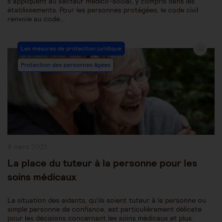
s’appliquent au secteur médico-social, y compris dans les
établissements. Pour les personnes protégées, le code civil
renvoie au code…
Post
Les mesures de protection juridique
Category:
Protection des personnes âgées
Publication
8 mars 2021
publiée :
La place du tuteur à la personne pour les
soins médicaux
La situation des aidants, qu’ils soient tuteur à la personne ou
simple personne de confiance, est particulièrement délicate
pour les décisions concernant les soins médicaux et plus