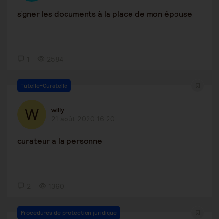
signer les documents à la place de mon épouse
1
2584
Tutelle-Curatelle
willy
21 août 2020 16:20
curateur a la personne
2
1360
Procédures de protection juridique