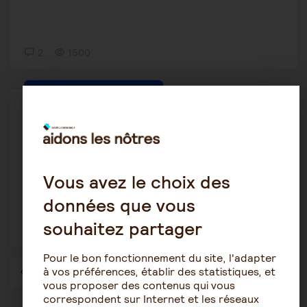
2
1500
La vie en établissement spécialisé
Jack84
7 août 2020 23:29
ehpad refuse que l'on rendent visite a un membre
Vous avez le choix des
de sa famil...
données que vous
souhaitez partager
2
2213
Pour le bon fonctionnement du site, l'adapter
à vos préférences, établir des statistiques, et
1
…
42
43
44
45
46
47
48
…
57
vous proposer des contenus qui vous
correspondent sur Internet et les réseaux