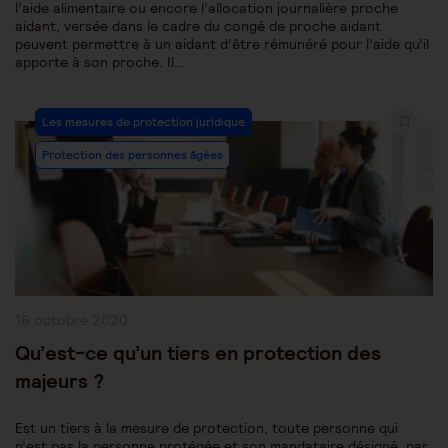
l’aide alimentaire ou encore l’allocation journalière proche
aidant, versée dans le cadre du congé de proche aidant
peuvent permettre à un aidant d’être rémunéré pour l’aide qu’il
apporte à son proche. Il…
Post
Les mesures de protection juridique
Category:
Protection des personnes âgées
Publication
16 octobre 2020
publiée :
Qu’est-ce qu’un tiers en protection des
majeurs ?
Est un tiers à la mesure de protection, toute personne qui
n’est pas la personne protégée et son mandataire désigné, par