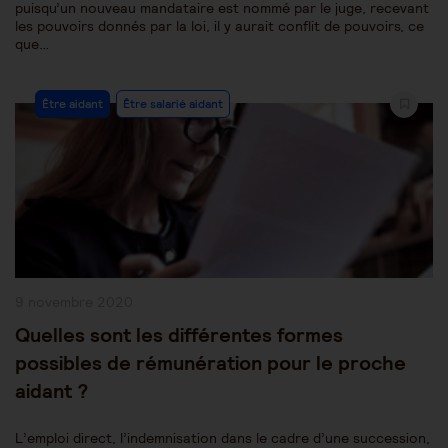
puisqu’un nouveau mandataire est nommé par le juge, recevant
les pouvoirs donnés par la loi, il y aurait conflit de pouvoirs, ce
que…
Post
Être aidant
Être salarié aidant
Category:
Publication
9 novembre 2020
publiée :
Quelles sont les différentes formes
possibles de rémunération pour le proche
aidant ?
L’emploi direct, l’indemnisation dans le cadre d’une succession,