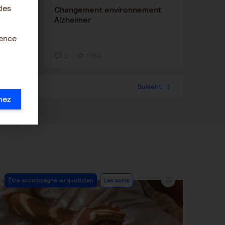
des
e
Changement environnement
e
Alzheimer
ience
2
1756
36
Suivant
mez
Post
Être accompagné au quotidien
Les soins
Category: