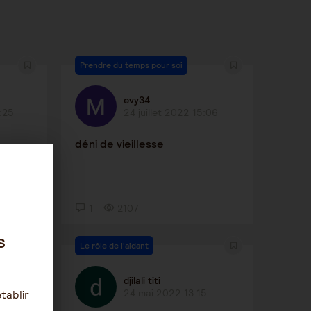
Prendre du temps pour soi
evy34
:25
24 juillet 2022 15:06
déni de vieillesse
1
2107
s
Le rôle de l'aidant
djilali titi
24 mai 2022 13:15
tablir