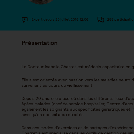
Expert depuis 25 juillet 2016 12:06
288 participatio
Présentation
Le Docteur Isabelle Charret est médecin capacitaire en g
Elle s’est orientée avec passion vers les maladies neuro
survenant au cours du vieillissement.
Depuis 20 ans, elle a exercé dans les différents lieux 
âgées malades (chef de service hospitalier, Centre d’accue
également les soignants aux spécificités gériatriques et i
ainsi qu’en conseil aux retraités.
Dans ces modes d’exercices et de partages d’expériences 
Charret s’est spécialisé dans les outils de gestion des sit