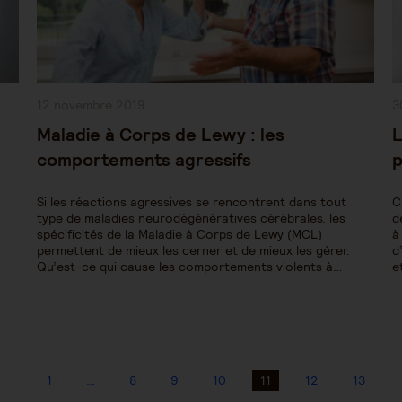
Publication
P
12 novembre 2019
3
publiée :
pu
Maladie à Corps de Lewy : les
L
comportements agressifs
p
Si les réactions agressives se rencontrent dans tout
C
type de maladies neurodégénératives cérébrales, les
d
spécificités de la Maladie à Corps de Lewy (MCL)
à
permettent de mieux les cerner et de mieux les gérer.
d
Qu’est-ce qui cause les comportements violents à…
e
1
…
8
9
10
11
12
13