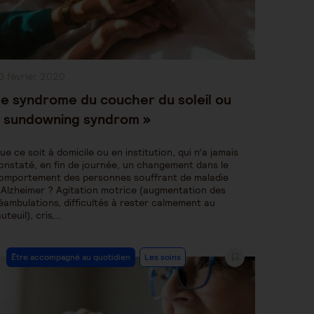
ublication
3 février 2020
bliée :
e syndrome du coucher du soleil ou
 sundowning syndrom »
ue ce soit à domicile ou en institution, qui n’a jamais
onstaté, en fin de journée, un changement dans le
omportement des personnes souffrant de maladie
’Alzheimer ? Agitation motrice (augmentation des
éambulations, difficultés à rester calmement au
auteuil), cris,…
Post
Être accompagné au quotidien
Les soins
Category: