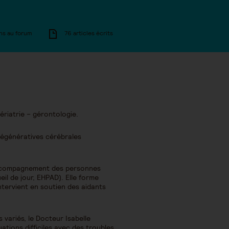
ns au forum
76 articles écrits
ériatrie – gérontologie.
 dégénératives cérébrales
d’accompagnement des personnes
il de jour, EHPAD). Elle forme
ntervient en soutien des aidants
variés, le Docteur Isabelle
uations difficiles avec des troubles