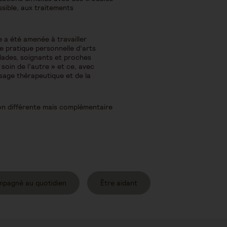
sible, aux traitements
e a été amenée à travailler
ne pratique personnelle d’arts
alades, soignants et proches
 soin de l’autre » et ce, avec
ssage thérapeutique et de la
on différente mais complémentaire
mpagné au quotidien
Être aidant