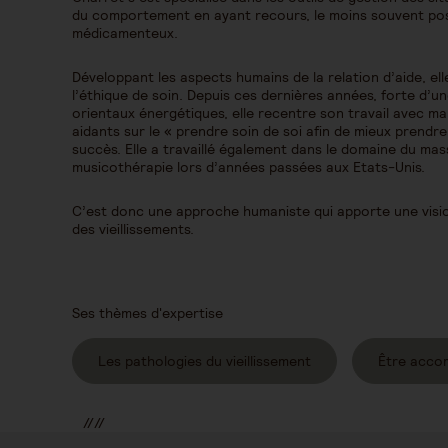
du comportement en ayant recours, le moins souvent pos
médicamenteux.
Développant les aspects humains de la relation d’aide, ell
l’éthique de soin. Depuis ces dernières années, forte d’u
orientaux énergétiques, elle recentre son travail avec m
aidants sur le « prendre soin de soi afin de mieux prendre
succès. Elle a travaillé également dans le domaine du ma
musicothérapie lors d’années passées aux Etats-Unis.
C’est donc une approche humaniste qui apporte une visi
des vieillissements.
Ses thèmes d'expertise
Les pathologies du vieillissement
Être acco
//
//
//