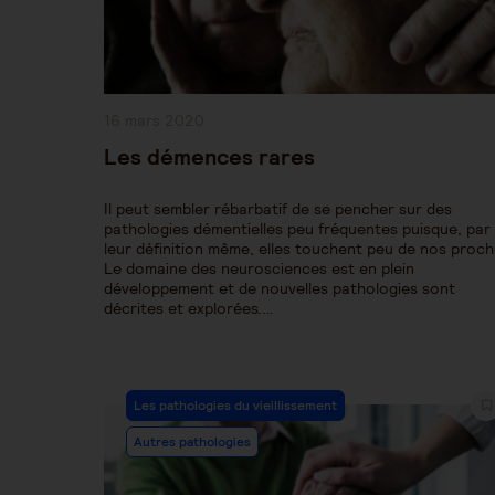
Publication
16 mars 2020
publiée :
Les démences rares
Il peut sembler rébarbatif de se pencher sur des
pathologies démentielles peu fréquentes puisque, par
leur définition même, elles touchent peu de nos proch
Le domaine des neurosciences est en plein
développement et de nouvelles pathologies sont
décrites et explorées.…
Post
Les pathologies du vieillissement
Category:
Autres pathologies