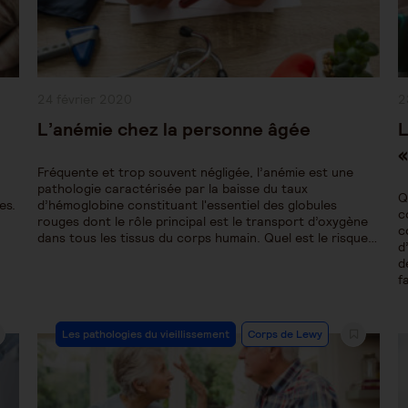
Publication
P
24 février 2020
2
publiée :
pu
L’anémie chez la personne âgée
L
«
Fréquente et trop souvent négligée, l’anémie est une
pathologie caractérisée par la baisse du taux
Q
es.
d’hémoglobine constituant l'essentiel des globules
c
rouges dont le rôle principal est le transport d’oxygène
c
dans tous les tissus du corps humain. Quel est le risque…
d
d
f
Post
Les pathologies du vieillissement
Corps de Lewy
Category: