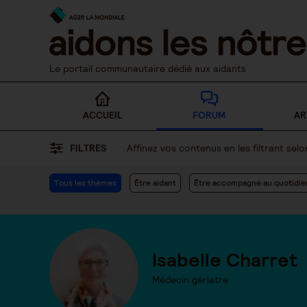
Skip
to
content
Le portail communautaire dédié aux aidants
ACCUEIL
FORUM
AR
FILTRES
Affinez vos contenus en les filtrant se
Tous les thèmes
Être aidant
Être accompagné au quotidie
Isabelle Charret
Médecin gériatre