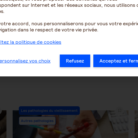
pondent sur Internet et les réseaux sociaux, nous utilisons 
ent se comporter face
Parent atteint de troubl
s.
sautes d'humeurs
psychiatrique - Besoin d
conseils et d...
votre accord, nous personnaliserons pour vous votre expér
igation dans le respect de votre vie privée.
1611
5
4858
tez la politique de cookies
…
24
25
26
27
28
29
30
…
ersonnalisez vos choix
Refusez
Acceptez et fer
Post
Les pathologies du vieillissement
Category:
Autres pathologies