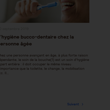
ublication
0 septembre 2019
bliée :
’hygiène bucco-dentaire chez la
ersonne âgée
hez une personne avançant en âge, à plus forte raison
épendante, le soin de la bouche(1) est un soin d’hygiène
 part entière : il doit occuper le même niveau
’importance que la toilette, le change, la mobilisation
tc. Il…
Suivant