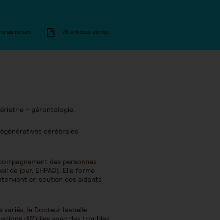
ns au forum
76 articles écrits
ériatrie – gérontologie.
 dégénératives cérébrales
d’accompagnement des personnes
il de jour, EHPAD). Elle forme
ntervient en soutien des aidants
variés, le Docteur Isabelle
uations difficiles avec des troubles