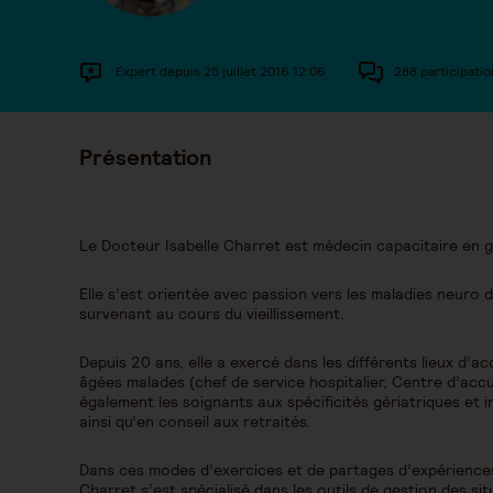
Expert depuis 25 juillet 2016 12:06
288 participatio
Présentation
Le Docteur Isabelle Charret est médecin capacitaire en g
Elle s’est orientée avec passion vers les maladies neuro
survenant au cours du vieillissement.
Depuis 20 ans, elle a exercé dans les différents lieux 
âgées malades (chef de service hospitalier, Centre d’accue
également les soignants aux spécificités gériatriques et i
ainsi qu’en conseil aux retraités.
Dans ces modes d’exercices et de partages d’expériences 
Charret s’est spécialisé dans les outils de gestion des sit