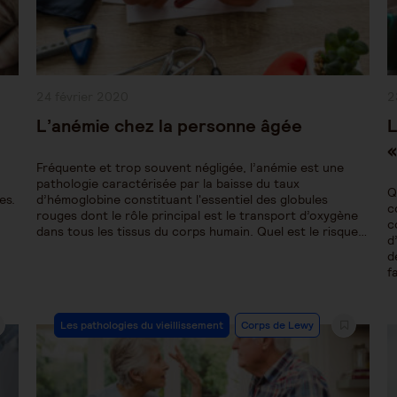
Publication
P
24 février 2020
2
publiée :
pu
L’anémie chez la personne âgée
L
«
Fréquente et trop souvent négligée, l’anémie est une
pathologie caractérisée par la baisse du taux
Q
es.
d’hémoglobine constituant l'essentiel des globules
c
rouges dont le rôle principal est le transport d’oxygène
c
dans tous les tissus du corps humain. Quel est le risque…
d
d
f
Post
Les pathologies du vieillissement
Corps de Lewy
Category: