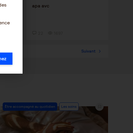
des
hase
apa avc
ience
22
1697
36
Suivant
mez
Post
Être accompagné au quotidien
Les soins
Category: