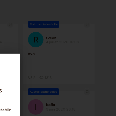
Maintien à domicile
rosae
34
4 juillet 2020 16:08
avc
2
1316
s
Autres pathologies
isaflo
3 juin 2020 23:18
tablir