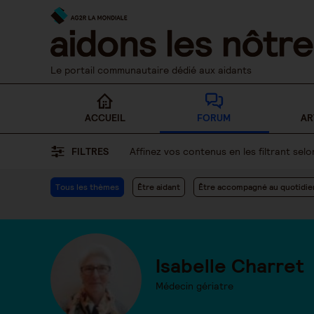
Skip
to
content
Le portail communautaire dédié aux aidants
ACCUEIL
FORUM
AR
FILTRES
Affinez vos contenus en les filtrant se
Tous les thèmes
Être aidant
Être accompagné au quotidie
Isabelle Charret
Médecin gériatre