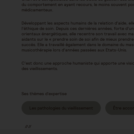
du comportement en ayant recours, le moins souvent pos
médicamenteux.
Développant les aspects humains de la relation d’aide, ell
l’éthique de soin. Depuis ces dernières années, forte d’u
orientaux énergétiques, elle recentre son travail avec m
aidants sur le « prendre soin de soi afin de mieux prendre
succès. Elle a travaillé également dans le domaine du ma
musicothérapie lors d’années passées aux Etats-Unis.
C’est donc une approche humaniste qui apporte une visi
des vieillissements.
Ses thèmes d'expertise
Les pathologies du vieillissement
Être acco
//
//
//