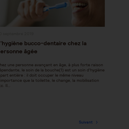
ublication
0 septembre 2019
bliée :
’hygiène bucco-dentaire chez la
ersonne âgée
hez une personne avançant en âge, à plus forte raison
épendante, le soin de la bouche(1) est un soin d’hygiène
 part entière : il doit occuper le même niveau
’importance que la toilette, le change, la mobilisation
tc. Il…
Suivant