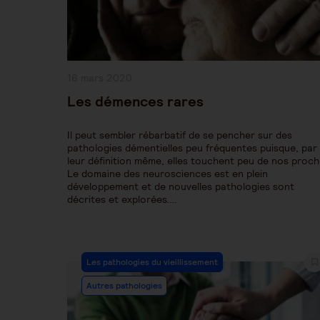
Publication
16 mars 2020
publiée :
Les démences rares
Il peut sembler rébarbatif de se pencher sur des
pathologies démentielles peu fréquentes puisque, par
leur définition même, elles touchent peu de nos proch
Le domaine des neurosciences est en plein
développement et de nouvelles pathologies sont
décrites et explorées.…
Post
Les pathologies du vieillissement
Category:
Autres pathologies