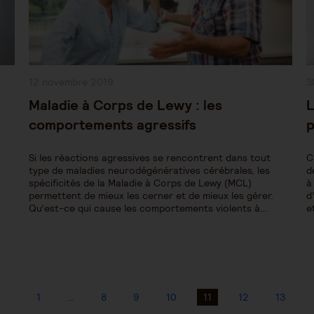
Publication
P
12 novembre 2019
3
publiée :
pu
Maladie à Corps de Lewy : les
L
comportements agressifs
p
Si les réactions agressives se rencontrent dans tout
C
type de maladies neurodégénératives cérébrales, les
d
spécificités de la Maladie à Corps de Lewy (MCL)
à
permettent de mieux les cerner et de mieux les gérer.
d
Qu’est-ce qui cause les comportements violents à…
e
1
…
8
9
10
11
12
13