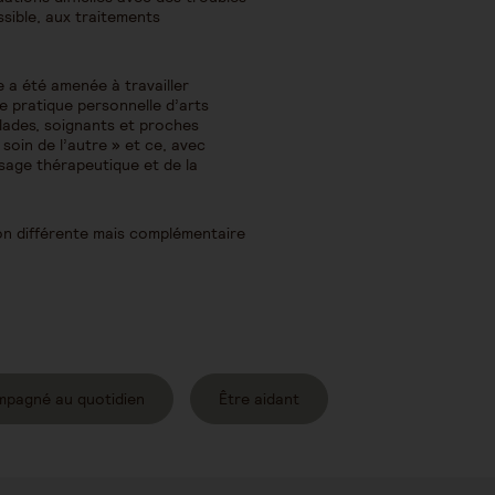
sible, aux traitements
e a été amenée à travailler
ne pratique personnelle d’arts
alades, soignants et proches
 soin de l’autre » et ce, avec
ssage thérapeutique et de la
on différente mais complémentaire
mpagné au quotidien
Être aidant