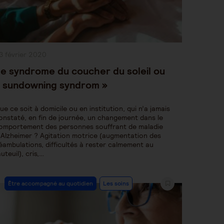
ublication
3 février 2020
bliée :
e syndrome du coucher du soleil ou
 sundowning syndrom »
ue ce soit à domicile ou en institution, qui n’a jamais
onstaté, en fin de journée, un changement dans le
omportement des personnes souffrant de maladie
’Alzheimer ? Agitation motrice (augmentation des
éambulations, difficultés à rester calmement au
auteuil), cris,…
Post
Être accompagné au quotidien
Les soins
Category: