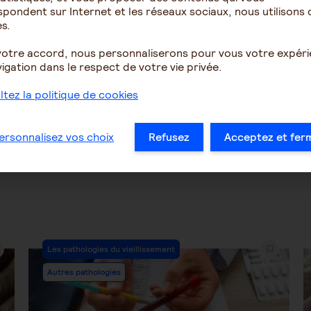
pondent sur Internet et les réseaux sociaux, nous utilisons 
cile de faire la part des
impuissance devant la p
s.
es, négligence ou autre
de glissement
 ...
votre accord, nous personnaliserons pour vous votre expér
igation dans le respect de votre vie privée.
2073
5
1465
tez la politique de cookies
…
29
30
31
32
33
34
35
ersonnalisez vos choix
Refusez
Acceptez et fer
Post
Les pathologies du vieillissement
Category:
Autres pathologies