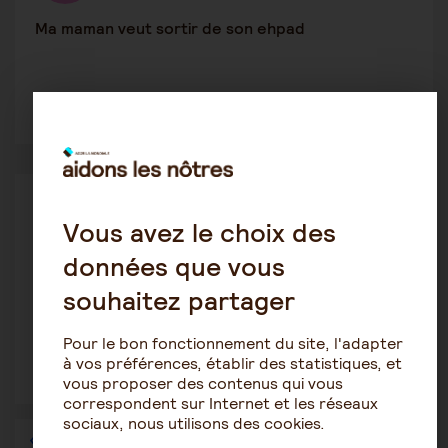
Ma maman veut sortir de son ehpad
1
15
Prendre du temps pour soi
Vous avez le choix des
alain
18 décembre 2025 20:11
données que vous
Comment se retrouver après avoir été aidant ?
souhaitez partager
Pour le bon fonctionnement du site, l'adapter
à vos préférences, établir des statistiques, et
2
23
vous proposer des contenus qui vous
correspondent sur Internet et les réseaux
sociaux, nous utilisons des cookies.
1
2
3
4
5
6
7
…
36