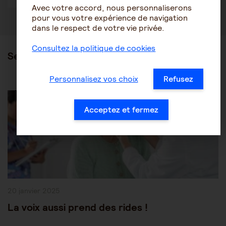
Avec votre accord, nous personnaliserons
pour vous votre expérience de navigation
dans le respect de votre vie privée.
Consultez la politique de cookies
Ses articles
Personnalisez vos choix
Refusez
Post
Les pathologies du vieillissement
Autres pathologies
Category:
Acceptez et fermez
Publication
20 janvier 2025
publiée :
La voix aussi prend des rides !