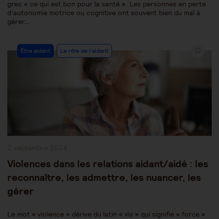
grec « ce qui est bon pour la santé ». Les personnes en perte
d’autonomie motrice ou cognitive ont souvent bien du mal à
gérer…
Post
Être aidant
Le rôle de l'aidant
Category:
Publication
2 septembre 2024
publiée :
Violences dans les relations aidant/aidé : les
reconnaître, les admettre, les nuancer, les
gérer
Le mot « violence » dérive du latin « vis » qui signifie « force »