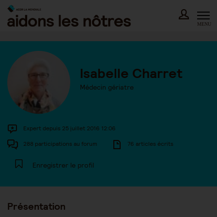
Skip
to
content
MENU
Isabelle Charret
Médecin gériatre
Expert depuis 25 juillet 2016 12:06
288 participations au forum
76 articles écrits
Enregistrer le profil
Présentation