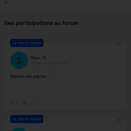
//
Ses participations au forum
Le rôle de l'aidant
Skye_13
9 février 2026 18:41
Besoin de parler…
1
20
Le rôle de l'aidant