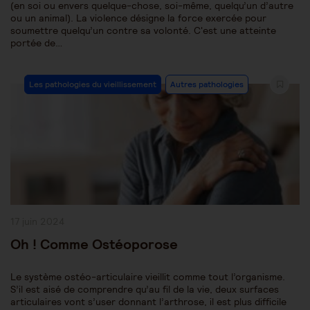
(en soi ou envers quelque-chose, soi-même, quelqu’un d’autre
ou un animal). La violence désigne la force exercée pour
soumettre quelqu’un contre sa volonté. C'est une atteinte
portée de…
Post
Les pathologies du vieillissement
Autres pathologies
Category:
Publication
17 juin 2024
publiée :
Oh ! Comme Ostéoporose
Le système ostéo-articulaire vieillit comme tout l’organisme.
S’il est aisé de comprendre qu’au fil de la vie, deux surfaces
articulaires vont s’user donnant l’arthrose, il est plus difficile