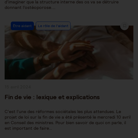
d’imaginer que la structure interne des os va se détruire
donnant l’ostéoporose.…
Post
Être aidant
Le rôle de l'aidant
Category:
Publication
15 avril 2024
publiée :
Fin de vie : lexique et explications
C’est l’une des réformes sociétales les plus attendues. Le
projet de loi sur la fin de vie a été présenté le mercredi 10 avril
en Conseil des ministres. Pour bien savoir de quoi on parle, il
est important de faire…