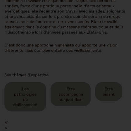
amenée à travailler l’éthique de soin. Depuis ces dernières
années, forte d’une pratique personnelle d’arts orientaux
énergétiques, elle recentre son travail avec malades, soignants
et proches aidants sur le « prendre soin de soi afin de mieux
prendre soin de l’autre » et ce, avec succès. Elle a travaillé
également dans le domaine du massage thérapeutique et de la
musicothérapie lors d’années passées aux Etats-Unis.
C’est donc une approche humaniste qui apporte une vision
différente mais complémentaire des vieillissements.
Ses thèmes d'expertise
Les
Être
Être
pathologies
accompagné
aidant
du
au quotidien
vieillissement
//
//