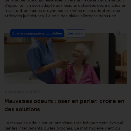
Dans la période d’acheminement vers la fin de la vie, on se doit
d’apporter un soin adapté aux lésions cutanées des malades en
revisitant certaines croyances erronées et en adoptant des
attitudes judicieuses. Le soin des plaies s’intègre dans une…
Post
Être accompagné au quotidien
Les soins
Category:
Publication
9 septembre 2024
publiée :
Mauvaises odeurs : oser en parler, croire en
des solutions
La mauvaise odeur est un problème très fréquemment évoqué
par les intervenants ou les proches. Le mot hygiène vient du