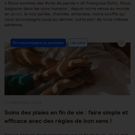
« Nous sommes des êtres de parole » dit Françoise Dolto. Nous
baignons dans les sons humains ; depuis notre venue au monde
en un cri, la voix parlée, chantée, entendue, notre souffle qui
nous accompagne jusqu’au dernier, cette part de nous-mêmes,
aérienne…
Post
Être accompagné au quotidien
Les soins
Category:
Publication
10 décembre 2024
publiée :
Soins des plaies en fin de vie : faire simple et
efficace avec des règles de bon sens !