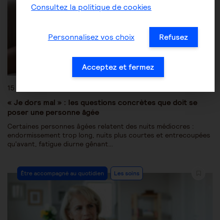
Consultez la politique de cookies
Personnalisez vos choix
Refusez
Acceptez et fermez
15 avril 2019
« Je dors mal » : les questions concrètes que doit se
poser une personne âgée
Certaines personnes âgées relatent des nuits médiocres :
endormissement trop long, nuits plus courtes et entrecoupées
qu'avant, fatigue diurne gênant…
Être accompagné au quotidien
Les soins