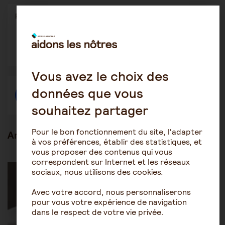
Partager
Partager l'article
ce
contenu
Ouvrir
Ouvrir
Ouvrir
dans
dans
dans
une
une
une
autre
autre
autre
fenêtre
fenêtre
fenêtre
Vous avez le choix des
données que vous
Créer une discussion à propos de l'article
souhaitez partager
Pour le bon fonctionnement du site, l'adapter
Articles en lien
à vos préférences, établir des statistiques, et
vous proposer des contenus qui vous
correspondent sur Internet et les réseaux
Être accompagné au quotidien
Les soins
sociaux, nous utilisons des cookies.
Avec votre accord, nous personnaliserons
pour vous votre expérience de navigation
dans le respect de votre vie privée.