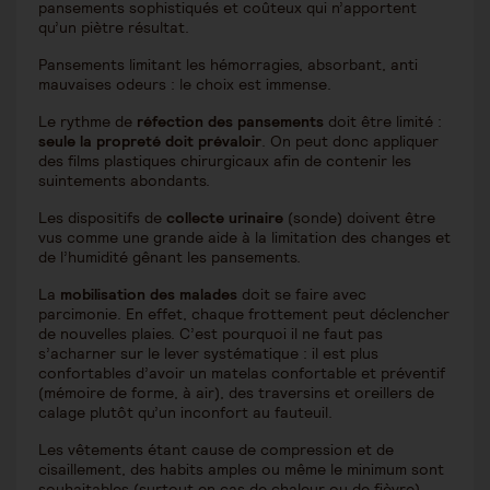
pansements sophistiqués et coûteux qui n’apportent
qu’un piètre résultat.
Pansements limitant les hémorragies, absorbant, anti
mauvaises odeurs : le choix est immense.
Le rythme de
réfection des pansements
doit être limité :
seule la propreté doit prévaloir
. On peut donc appliquer
des films plastiques chirurgicaux afin de contenir les
suintements abondants.
Les dispositifs de
collecte urinaire
(sonde) doivent être
vus comme une grande aide à la limitation des changes et
de l’humidité gênant les pansements.
La
mobilisation des malades
doit se faire avec
parcimonie. En effet, chaque frottement peut déclencher
de nouvelles plaies. C’est pourquoi il ne faut pas
s’acharner sur le lever systématique : il est plus
confortables d’avoir un matelas confortable et préventif
(mémoire de forme, à air), des traversins et oreillers de
calage plutôt qu’un inconfort au fauteuil.
Les vêtements étant cause de compression et de
cisaillement, des habits amples ou même le minimum sont
souhaitables (surtout en cas de chaleur ou de fièvre).