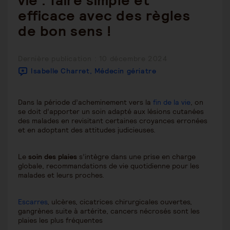
vie : faire simple et
efficace avec des règles
de bon sens !
Publication
Dernière publication : 10 décembre 2024
publiée :
Isabelle Charret, Médecin gériatre
Dans la période d’acheminement vers la
fin de la vie
, on
se doit d’apporter un soin adapté aux lésions cutanées
des malades en revisitant certaines croyances erronées
et en adoptant des attitudes judicieuses.
Le
soin des plaies
s’intègre dans une prise en charge
globale, recommandations de vie quotidienne pour les
malades et leurs proches.
Escarres
, ulcères, cicatrices chirurgicales ouvertes,
gangrènes suite à artérite, cancers nécrosés sont les
plaies les plus fréquentes