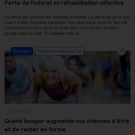
Perte de l’odorat et réhabilitation olfactive
La perte de l’odorat est appelée anosmie. La perte du goût est,
quant à elle, nommée agueusie. Ces deux sens sont en lien car
l’identification d’un goût se crée dans la zone de l’arrière-
gorge jusqu’au nez. On appelle cela la…
Post
Être aidant
Prendre du temps pour soi
Category:
Publication
22 février 2021
publiée :
Quand bouger augmente vos chances d’être
et de rester en forme