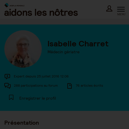
Skip
to
content
MENU
Isabelle Charret
Médecin gériatre
Expert depuis 25 juillet 2016 12:06
288 participations au forum
76 articles écrits
Enregistrer le profil
Présentation