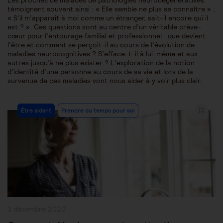
Les proches de malades de pathologies neurodégénératives
témoignent souvent ainsi : « Elle semble ne plus se connaître » ;
« S’il m’apparaît à moi comme un étranger, sait-il encore qui il
est ? ». Ces questions sont au centre d’un véritable crève-
cœur pour l’entourage familial et professionnel : que devient
l’être et comment se perçoit-il au cours de l’évolution de
maladies neurocognitives ? S’efface-t-il à lui-même et aux
autres jusqu’à ne plus exister ? L’exploration de la notion
d’identité d’une personne au cours de sa vie et lors de la
survenue de ces maladies vont nous aider à y voir plus clair.
Post
Être aidant
Prendre du temps pour soi
Category:
Publication
3 décembre 2020
publiée :