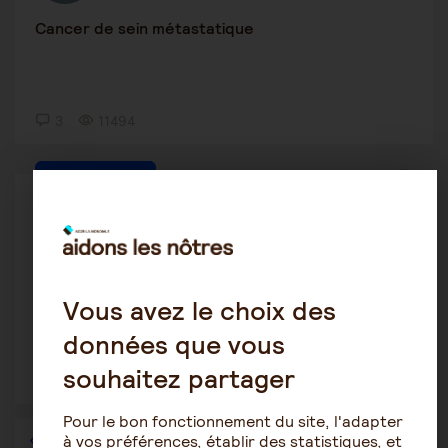
Cancer de sein métastatique
3
11494
Maintien à domicile
marie13
20 février 2023 19:22
Ehpad
Vous avez le choix des
données que vous
souhaitez partager
6
1650
Pour le bon fonctionnement du site, l'adapter
à vos préférences, établir des statistiques, et
1
…
20
21
22
23
24
25
26
…
36