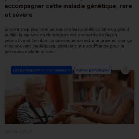
accompagner cette maladie génétique, rare
et sévère
Encore trop peu connue des professionnels comme du grand
public, la maladie de Huntington est connotée de façon
péjorative et terrible. La conséquence est une prise en charge
trop souvent inadéquate, générant une souffrance pour la
personne malade et son…
Post
Les pathologies du vieillissement
Autres pathologies
Category:
Publication
29 mars 2021
publiée :