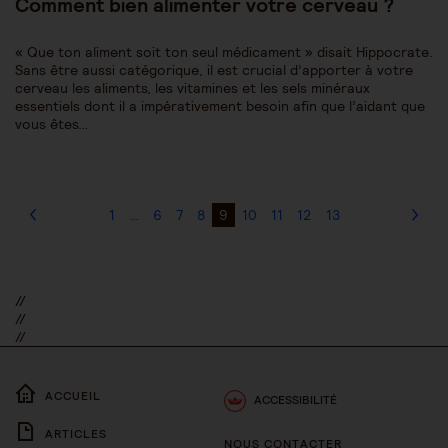
Comment bien alimenter votre cerveau ?
« Que ton aliment soit ton seul médicament » disait Hippocrate.
Sans être aussi catégorique, il est crucial d’apporter à votre
cerveau les aliments, les vitamines et les sels minéraux
essentiels dont il a impérativement besoin afin que l’aidant que
vous êtes…
1
…
6
7
8
9
10
11
12
13
//
//
//
ACCUEIL
ACCESSIBILITÉ
ARTICLES
NOUS CONTACTER