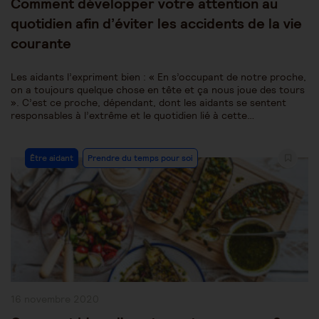
Comment développer votre attention au
quotidien afin d’éviter les accidents de la vie
courante
Les aidants l’expriment bien : « En s’occupant de notre proche,
on a toujours quelque chose en tête et ça nous joue des tours
». C’est ce proche, dépendant, dont les aidants se sentent
responsables à l’extrême et le quotidien lié à cette…
Post
Être aidant
Prendre du temps pour soi
Category:
Publication
16 novembre 2020
publiée :