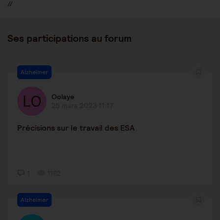
//
Ses participations au forum
Alzheimer
Oolaye
25 mars 2023 11:17
Précisions sur le travail des ESA
1
1182
Alzheimer