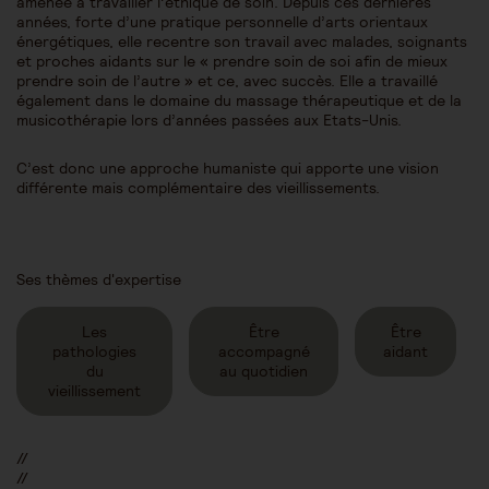
amenée à travailler l’éthique de soin. Depuis ces dernières
années, forte d’une pratique personnelle d’arts orientaux
énergétiques, elle recentre son travail avec malades, soignants
et proches aidants sur le « prendre soin de soi afin de mieux
prendre soin de l’autre » et ce, avec succès. Elle a travaillé
également dans le domaine du massage thérapeutique et de la
musicothérapie lors d’années passées aux Etats-Unis.
C’est donc une approche humaniste qui apporte une vision
différente mais complémentaire des vieillissements.
Ses thèmes d'expertise
Les
Être
Être
pathologies
accompagné
aidant
du
au quotidien
vieillissement
//
//