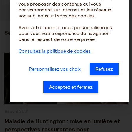
vous proposer des contenus qui vous
correspondent sur Internet et les réseaux
sociaux, nous utilisons des cookies.
Avec votre accord, nous personnaliserons
Ses articles
pour vous votre expérience de navigation
dans le respect de votre vie privée.
Consultez la politique de cookies
Post
Les pathologies du vieillissement
Autres pathologies
Category:
Personnalisez vos choix
Refusez
Acceptez et fermez
Publication
16 avril 2021
publiée :
Maladie de Huntington : mise en lumière et
perspectives rassurantes pour