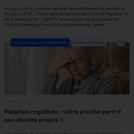
Au cours de la première période de confinement et ce, dès la
fin mars 2020, l’Observatoire National de l’Activité Physique et
de la Sédentarité - ONAPS - a constaté une diminution de
l’activité physique chez 40 % des personnes âgées…
Post
Les pathologies du vieillissement
Autres pathologies
Category:
Publication
1 février 2021
publiée :
Maladies cognitives : votre proche perd-il
son identité propre ?