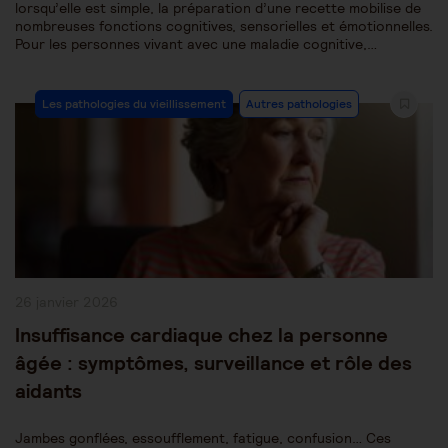
lorsqu’elle est simple, la préparation d’une recette mobilise de
nombreuses fonctions cognitives, sensorielles et émotionnelles.
Pour les personnes vivant avec une maladie cognitive,…
Post
Les pathologies du vieillissement
Autres pathologies
Category:
Publication
26 janvier 2026
publiée :
Insuffisance cardiaque chez la personne
âgée : symptômes, surveillance et rôle des
aidants
Jambes gonflées, essoufflement, fatigue, confusion… Ces