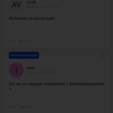
Arti87
19 avril 2022 19:03
Alzheimer et aucun suivi
1
1407
Autres pathologies
isaflo
11 avril 2022 9:07
Est ce un manque d'attention ? désintéressement
?
5
1609