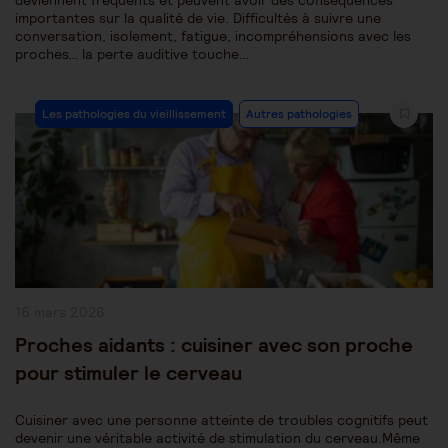
deviennent fréquents et peuvent avoir des conséquences
importantes sur la qualité de vie. Difficultés à suivre une
conversation, isolement, fatigue, incompréhensions avec les
proches… la perte auditive touche…
Post
Les pathologies du vieillissement
Autres pathologies
Category:
Publication
16 mars 2026
publiée :
Proches aidants : cuisiner avec son proche
pour stimuler le cerveau
Cuisiner avec une personne atteinte de troubles cognitifs peut
devenir une véritable activité de stimulation du cerveau.Même