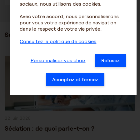
sociaux, nous utilisons des cookies.
Avec votre accord, nous personnaliserons
pour vous votre expérience de navigation
dans le respect de votre vie privée.
Ses articles
Consultez la politique de cookies
Post
Être accompagné au quotidien
Les soins
Personnalisez vos choix
Refusez
Category:
Acceptez et fermez
Publication
22 juin 2026
publiée :
Sédation : de quoi parle-t-on ?