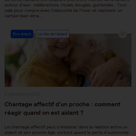
autour d’eux : célébrations, rituels, bougies, guirlandes… Tout
cela pour rompre avec l’obscurité de l’hiver et maintenir un
certain bien-être.…
Post
Être aidant
Le rôle de l'aidant
Category:
Publication
8 décembre 2025
publiée :
Chantage affectif d’un proche : comment
réagir quand on est aidant ?
Le chantage affectif peut s’immiscer dans la relation entre un
aidant et son proche âgé, surtout quand la perte d’autonomie