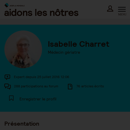
Skip
to
content
MENU
Isabelle Charret
Médecin gériatre
Expert depuis 25 juillet 2016 12:06
288 participations au forum
76 articles écrits
Enregistrer le profil
Présentation