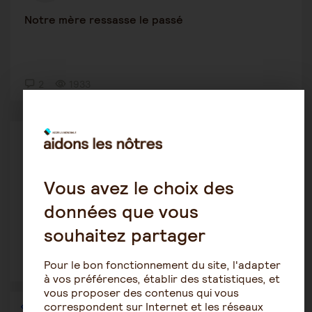
Notre mère ressasse le passé
2
1933
Alzheimer
Zhor Gouasmi
28 février 2022 11:29
Vous avez le choix des
Maladie d'Alzheimer
données que vous
souhaitez partager
Pour le bon fonctionnement du site, l'adapter
2
2003
à vos préférences, établir des statistiques, et
vous proposer des contenus qui vous
correspondent sur Internet et les réseaux
1
…
25
26
27
28
29
30
31
…
36