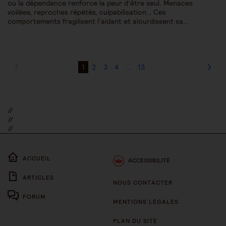
ou la dépendance renforce la peur d’être seul. Menaces
voilées, reproches répétés, culpabilisation… Ces
comportements fragilisent l’aidant et alourdissent sa…
1
2
3
4
…
13
//
//
//
ACCUEIL
ACCESSIBILITÉ
ARTICLES
NOUS CONTACTER
FORUM
MENTIONS LÉGALES
PLAN DU SITE