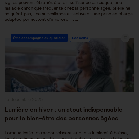
signes peuvent être liés à une insuffisance cardiaque, une
maladie chronique fréquente chez la personne âgée. Si elle ne
se guérit pas, une surveillance attentive et une prise en charge
adaptée permettent d’améliorer la…
Post
Être accompagné au quotidien
Les soins
Category:
Publication
15 décembre 2025
publiée :
Lumière en hiver : un atout indispensable
pour le bien-être des personnes âgées
Lorsque les jours raccourcissent et que la luminosité baisse,
les êtres humains ont toujours cherché à recréer de la lumière