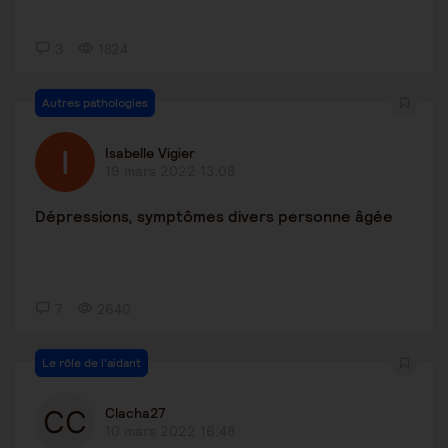
3
1824
Autres pathologies
Isabelle Vigier
19 mars 2022 13:08
Dépressions, symptômes divers personne âgée
7
2640
Le rôle de l'aidant
Clacha27
10 mars 2022 16:48