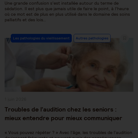
Une grande confusion s’est installée autour du terme de
sédation. Il est plus que jamais utile de faire le point, à l’heure
où ce mot est de plus en plus utilisé dans le domaine des soins
palliatifs et des lois…
Post
Les pathologies du vieillissement
Autres pathologies
Category:
Publication
1 juin 2026
publiée :
Troubles de l’audition chez les seniors :
mieux entendre pour mieux communiquer
« Vous pouvez répéter ? » Avec l’âge, les troubles de l’audition