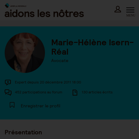
Skip
to
content
MENU
Marie-Hélène Isern-
Réal
Avocate
Expert depuis 20 décembre 2011 18:00
452 participations au forum
130 articles écrits
Enregistrer le profil
Présentation