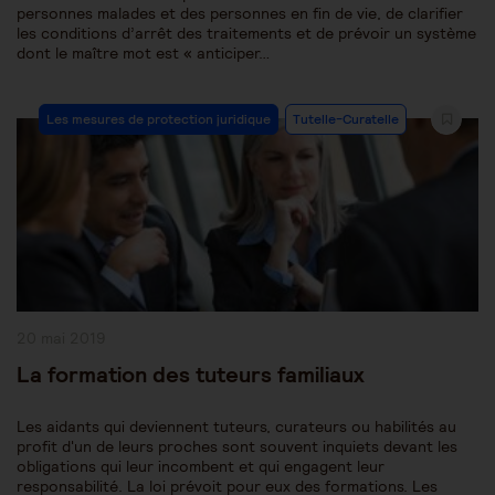
personnes malades et des personnes en fin de vie, de clarifier
les conditions d’arrêt des traitements et de prévoir un système
dont le maître mot est « anticiper…
Post
Les mesures de protection juridique
Tutelle-Curatelle
Category:
Publication
20 mai 2019
publiée :
La formation des tuteurs familiaux
Les aidants qui deviennent tuteurs, curateurs ou habilités au
profit d'un de leurs proches sont souvent inquiets devant les
obligations qui leur incombent et qui engagent leur
responsabilité. La loi prévoit pour eux des formations. Les