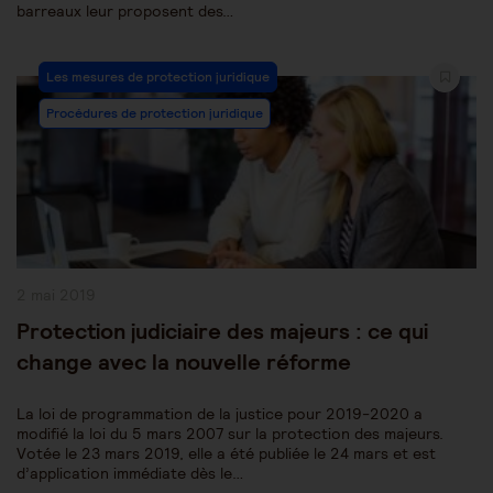
barreaux leur proposent des…
Post
Les mesures de protection juridique
Category:
Procédures de protection juridique
Publication
2 mai 2019
publiée :
Protection judiciaire des majeurs : ce qui
change avec la nouvelle réforme
La loi de programmation de la justice pour 2019-2020 a
modifié la loi du 5 mars 2007 sur la protection des majeurs.
Votée le 23 mars 2019, elle a été publiée le 24 mars et est
d’application immédiate dès le…