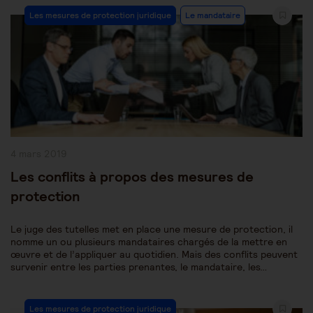
Post
Les mesures de protection juridique
Le mandataire
Category:
Publication
4 mars 2019
publiée :
Les conflits à propos des mesures de
protection
Le juge des tutelles met en place une mesure de protection, il
nomme un ou plusieurs mandataires chargés de la mettre en
œuvre et de l’appliquer au quotidien. Mais des conflits peuvent
survenir entre les parties prenantes, le mandataire, les…
Post
Les mesures de protection juridique