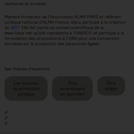
sanitaires et sociales.
Membre fondateur de l’Association ALMA PARIS et référent
juridique national d’ALMA France, elle a participé à la création
du
3977
. Elle fait partie du conseil scientifique de la
www.fiapa.net qu’elle représente à l’UNESCO et participe à la
formulation des propositions à l’ONU pour une convention
mondiale sur la protection des personnes âgées.
Ses thèmes d'expertise
Les mesures
Être
Être
de protection
accompagné
aidant
juridique
au quotidien
//
//
//