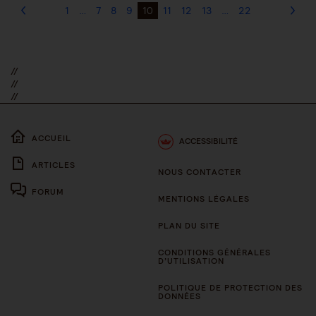
1
…
7
8
9
10
11
12
13
…
22
//
//
//
ACCUEIL
ACCESSIBILITÉ
ARTICLES
NOUS CONTACTER
FORUM
MENTIONS LÉGALES
PLAN DU SITE
CONDITIONS GÉNÉRALES
D’UTILISATION
POLITIQUE DE PROTECTION DES
DONNÉES