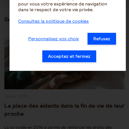
pour vous votre expérience de navigation
dans le respect de votre vie privée.
Ses articles
Consultez la politique de cookies
Post
Personnalisez vos choix
Refusez
Être aidant
Le rôle de l'aidant
Category:
Acceptez et fermez
Publication
1 juillet 2019
publiée :
La place des aidants dans la fin de vie de leur
proche
La loi votée en 2016 a permis de renforcer les droits des