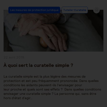
Post
Les mesures de protection juridique
Tutelle-Curatelle
Category:
Publication
22 avril 2019
publiée :
À quoi sert la curatelle simple ?
La curatelle simple est la plus légère des mesures de
protection et est peu fréquemment prononcée. Dans quelles
conditions les aidants peuvent-ils l’envisager pour
leur proche et quels sont ses effets ? Dans quelles conditions
envisager une curatelle simple ? La personne qui, sans être
hors d'état d'agir…