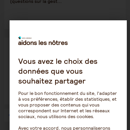
(questions sur la gest...
1
3094
Protection des personnes âgées
bissette
18 novembre 2020 12:34
Vous avez le choix des
données que vous
Maman agée sous influence "petit ami" ?
souhaitez partager
Pour le bon fonctionnement du site, l'adapter
1
4851
à vos préférences, établir des statistiques, et
vous proposer des contenus qui vous
correspondent sur Internet et les réseaux
1
…
40
41
42
43
44
45
46
…
57
sociaux, nous utilisons des cookies.
Avec votre accord, nous personnaliserons