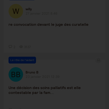
willy
27 janvier 2021 8:46
re convocation devant le juge des curatelle
2
3137
Le rôle de l'aidant
Bruno B
23 janvier 2021 12:39
Une décision des soins palliatifs est elle
contestable par la fam...