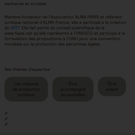
sanitaires et sociales.
Membre fondateur de l’Association ALMA PARIS et référent
juridique national d’ALMA France, elle a participé à la création
du
3977
. Elle fait partie du conseil scientifique de la
www.fiapa.net qu’elle représente à l’UNESCO et participe à la
formulation des propositions à l’ONU pour une convention
mondiale sur la protection des personnes âgées.
Ses thèmes d'expertise
Les mesures
Être
Être
de protection
accompagné
aidant
juridique
au quotidien
//
//
//