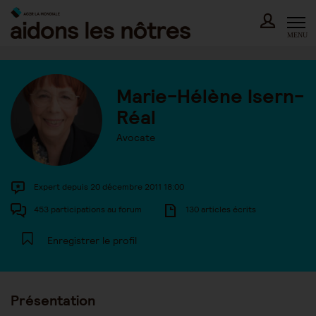
Skip
to
content
MENU
Marie-Hélène Isern-
Réal
Avocate
Expert depuis 20 décembre 2011 18:00
453 participations au forum
130 articles écrits
Enregistrer le profil
Présentation