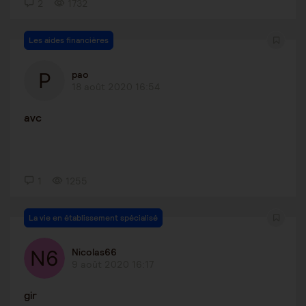
2
1732
Les aides financières
pao
18 août 2020 16:54
avc
1
1255
La vie en établissement spécialisé
Nicolas66
9 août 2020 16:17
gir