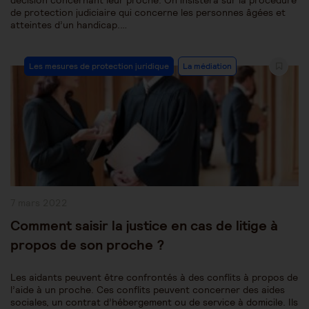
décision concernant leur proche. On insistera sur la procédure
de protection judiciaire qui concerne les personnes âgées et
atteintes d’un handicap.…
Post
Les mesures de protection juridique
La médiation
Category:
Publication
7 mars 2022
publiée :
Comment saisir la justice en cas de litige à
propos de son proche ?
Les aidants peuvent être confrontés à des conflits à propos de
l’aide à un proche. Ces conflits peuvent concerner des aides
sociales, un contrat d’hébergement ou de service à domicile. Ils