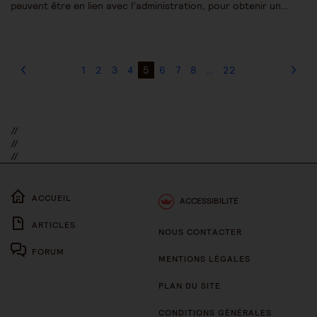
peuvent être en lien avec l’administration, pour obtenir un…
1
2
3
4
5
6
7
8
…
22
//
//
//
ACCUEIL
ACCESSIBILITÉ
ARTICLES
NOUS CONTACTER
FORUM
MENTIONS LÉGALES
PLAN DU SITE
CONDITIONS GÉNÉRALES