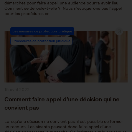
démarches pour faire appel, une audience pourra avoir lieu.
Comment se déroule-t-elle ? Nous n’évoquerons pas l’appel
pour les procédures en…
Post
Les mesures de protection juridique
Category:
Procédures de protection juridique
Publication
15 avril 2022
publiée :
Comment faire appel d’une décision qui ne
convient pas
Lorsqu’une décision ne convient pas, il est possible de former
un recours. Les aidants peuvent donc faire appel d’une