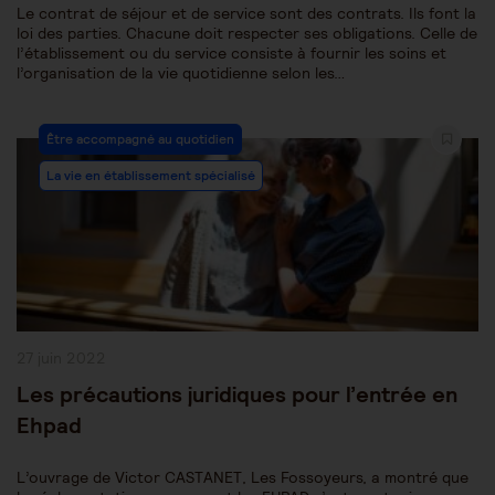
Le contrat de séjour et de service sont des contrats. Ils font la
loi des parties. Chacune doit respecter ses obligations. Celle de
l’établissement ou du service consiste à fournir les soins et
l’organisation de la vie quotidienne selon les…
Post
Être accompagné au quotidien
Category:
La vie en établissement spécialisé
Publication
27 juin 2022
publiée :
Les précautions juridiques pour l’entrée en
Ehpad
L’ouvrage de Victor CASTANET, Les Fossoyeurs, a montré que