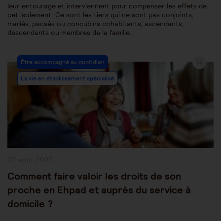
leur entourage et interviennent pour compenser les effets de
cet isolement. Ce sont les tiers qui ne sont pas conjoints,
mariés, pacsés ou concubins cohabitants, ascendants,
descendants ou membres de la famille…
Post
Être accompagné au quotidien
Category:
La vie en établissement spécialisé
Publication
22 août 2022
publiée :
Comment faire valoir les droits de son
proche en Ehpad et auprès du service à
domicile ?