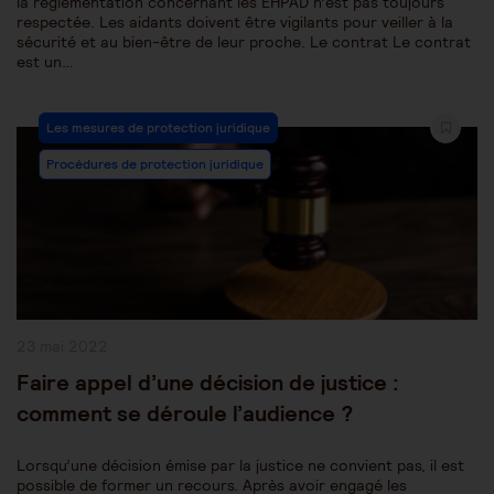
la réglementation concernant les EHPAD n’est pas toujours
respectée. Les aidants doivent être vigilants pour veiller à la
sécurité et au bien-être de leur proche. Le contrat Le contrat
est un…
Post
Les mesures de protection juridique
Category:
Procédures de protection juridique
Publication
23 mai 2022
publiée :
Faire appel d’une décision de justice :
comment se déroule l’audience ?
Lorsqu’une décision émise par la justice ne convient pas, il est
possible de former un recours. Après avoir engagé les