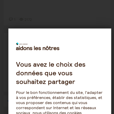
1
2172
Le rôle de l'aidant
Veronique73
8 août 2020 11:28
aidant
Vous avez le choix des
données que vous
souhaitez partager
2
1500
Pour le bon fonctionnement du site, l'adapter
à vos préférences, établir des statistiques, et
1
…
42
43
44
45
46
47
48
…
57
vous proposer des contenus qui vous
correspondent sur Internet et les réseaux
sociaux, nous utilisons des cookies.