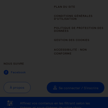
PLAN DU SITE
CONDITIONS GÉNÉRALES
D’UTILISATION
POLITIQUE DE PROTECTION DES
DONNÉES
GESTION DES COOKIES
ACCESSIBILITÉ : NON
CONFORME
NOUS SUIVRE
Facebook
À propos
Se connecter / S'inscrire
Affinez vos contenus en les filtrant selon les
Tous les thèmes
Être aidant
Être accompagné au quotidien
thèmes et sous-thèmes de votre choix