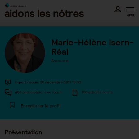
Skip
to
content
MENU
Marie-Hélène Isern-
Réal
Avocate
Expert depuis 20 décembre 2011 18:00
453 participations au forum
130 articles écrits
Enregistrer le profil
Présentation