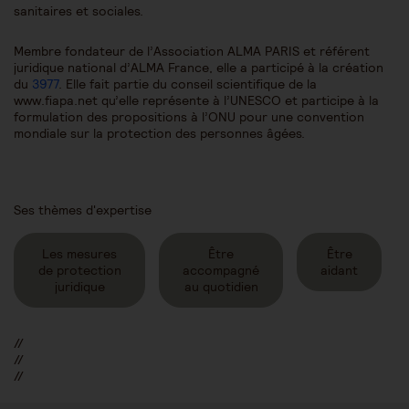
sanitaires et sociales.
Membre fondateur de l’Association ALMA PARIS et référent
juridique national d’ALMA France, elle a participé à la création
du
3977
. Elle fait partie du conseil scientifique de la
www.fiapa.net qu’elle représente à l’UNESCO et participe à la
formulation des propositions à l’ONU pour une convention
mondiale sur la protection des personnes âgées.
Ses thèmes d'expertise
Les mesures
Être
Être
de protection
accompagné
aidant
juridique
au quotidien
//
//
//