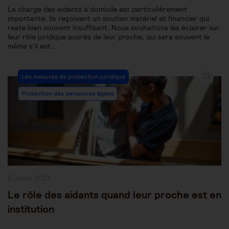
La charge des aidants à domicile est particulièrement
importante. Ils reçoivent un soutien matériel et financier qui
reste bien souvent insuffisant. Nous souhaitons les éclairer sur
leur rôle juridique auprès de leur proche, qui sera souvent le
même s’il est…
Post
Les mesures de protection juridique
Category:
Protection des personnes âgées
Publication
6 juillet 2021
publiée :
Le rôle des aidants quand leur proche est en
institution