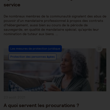
service
De nombreux membres de la communauté signalent des abus de
pouvoir d’un mandataire professionnel à propos des contrats
d’hébergement, aussi bien au cours de la période de
sauvegarde, en qualité de mandataire spécial, qu’après leur
nomination de tuteur aux biens. …
Post
Les mesures de protection juridique
Category:
Protection des personnes âgées
Publication
23 août 2021
publiée :
A quoi servent les procurations ?