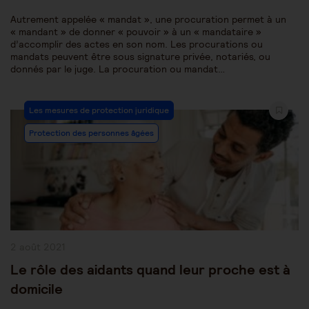
Autrement appelée « mandat », une procuration permet à un
« mandant » de donner « pouvoir » à un « mandataire »
d’accomplir des actes en son nom. Les procurations ou
mandats peuvent être sous signature privée, notariés, ou
donnés par le juge. La procuration ou mandat…
Post
Les mesures de protection juridique
Category:
Protection des personnes âgées
Publication
2 août 2021
publiée :
Le rôle des aidants quand leur proche est à
domicile