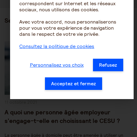
correspondent sur Internet et les réseaux
sociaux, nous utilisons des cookies.
Ses articles
Avec votre accord, nous personnaliserons
pour vous votre expérience de navigation
dans le respect de votre vie privée.
Post
Être accompagné au quotidien
Maintien à domicile
Category:
Consultez la politique de cookies
Personnalisez vos choix
Refusez
Acceptez et fermez
Publication
11 octobre 2021
publiée :
A quoi une personne âgée employeur
s’engage-t-elle en choisissant le CESU ?
La personne âgée à domicile peut être amenée à utiliser un