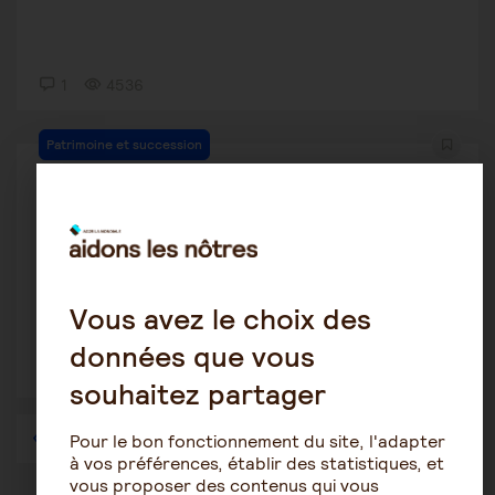
1
4536
Patrimoine et succession
OttaviGPJ
16 mai 2021 18:07
Vente d’un bien immobilier par le conjoint
Vous avez le choix des
données que vous
2
16479
souhaitez partager
1
…
38
39
40
41
42
43
44
…
57
Pour le bon fonctionnement du site, l'adapter
à vos préférences, établir des statistiques, et
vous proposer des contenus qui vous