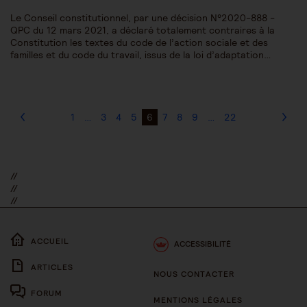
Le Conseil constitutionnel, par une décision N°2020-888 -
QPC du 12 mars 2021, a déclaré totalement contraires à la
Constitution les textes du code de l’action sociale et des
familles et du code du travail, issus de la loi d’adaptation…
1
…
3
4
5
6
7
8
9
…
22
//
//
//
ACCUEIL
ACCESSIBILITÉ
ARTICLES
NOUS CONTACTER
FORUM
MENTIONS LÉGALES