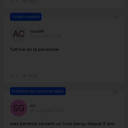
6
6744
Tutelle-Curatelle
touti84
3 juin 2021 15:49
Tutrice en la personne
3
4508
Protection des personnes âgées
srx
25 mai 2021 17:18
mes parents versent un trop perçu depuis 8 ans