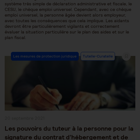
système très simple de déclaration administrative et fiscale, le
CESU, le chèque emploi universel. Cependant, avec ce chèque
emploi universel, la personne âgée devient alors employeur,
avec toutes les conséquences que cela implique. Les aidants
devront être particulièrement vigilants et correctement
évaluer la situation particulière sur le plan des aides et sur le
plan fiscal.
Post
Les mesures de protection juridique
Tutelle-Curatelle
Category:
Publication
20 septembre 2021
publiée :
Les pouvoirs du tuteur à la personne pour la
signature du contrat d’hébergement et de