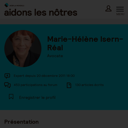
Skip
to
content
MENU
Marie-Hélène Isern-
Réal
Avocate
Expert depuis 20 décembre 2011 18:00
453 participations au forum
130 articles écrits
Enregistrer le profil
Présentation