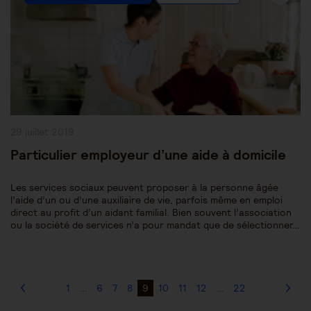
Category:
Publication
29 juillet 2019
publiée :
Particulier employeur d’une aide à domicile
Les services sociaux peuvent proposer à la personne âgée
l’aide d’un ou d’une auxiliaire de vie, parfois même en emploi
direct au profit d’un aidant familial. Bien souvent l’association
ou la société de services n’a pour mandat que de sélectionner…
1
…
6
7
8
9
10
11
12
…
22