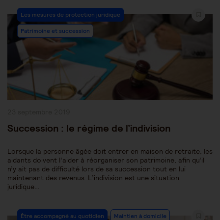
Post
Les mesures de protection juridique
Category:
Patrimoine et succession
Publication
23 septembre 2019
publiée :
Succession : le régime de l’indivision
Lorsque la personne âgée doit entrer en maison de retraite, les
aidants doivent l’aider à réorganiser son patrimoine, afin qu’il
n’y ait pas de difficulté lors de sa succession tout en lui
maintenant des revenus. L’indivision est une situation
juridique…
Post
Être accompagné au quotidien
Maintien à domicile