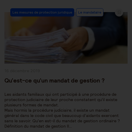
Post
Les mesures de protection juridique
Le mandataire
Category:
Publication
16 décembre 2019
publiée :
Qu’est-ce qu’un mandat de gestion ?
Les aidants familiaux qui ont participé à une procédure de
protection judiciaire de leur proche constatent qu’il existe
plusieurs formes de mandat.
Mais hormis la procédure judiciaire, il existe un mandat
général dans le code civil que beaucoup d’aidants exercent
sans le savoir. Qu’en est-il du mandat de gestion ordinaire ?
Définition du mandat de gestion Il…