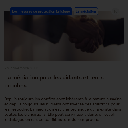
Post
Les mesures de protection juridique
La médiation
Category:
Publication
25 novembre 2019
publiée :
La médiation pour les aidants et leurs
proches
Depuis toujours les conflits sont inhérents à la nature humaine
et depuis toujours les humains ont inventé des solutions pour
les résoudre. La médiation est une technique qui a existé dans
toutes les civilisations. Elle peut servir aux aidants à rétablir
le dialogue en cas de conflit autour de leur proche…