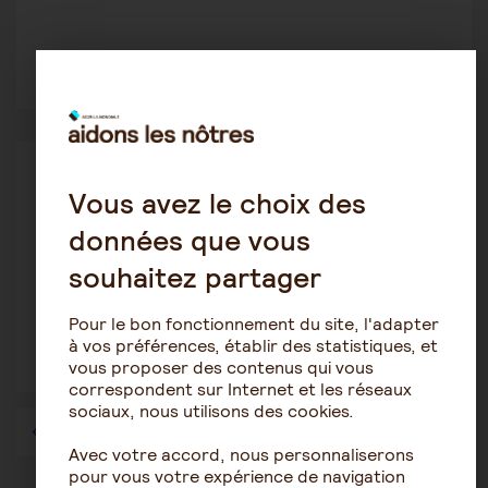
1
1739
Procédures de protection juridique
Vous avez le choix des
JosephL
12 janvier 2021 11:43
données que vous
Evaluer mon rôle d'aidant pour les parents
souhaitez partager
(questions sur la gest...
Pour le bon fonctionnement du site, l'adapter
à vos préférences, établir des statistiques, et
vous proposer des contenus qui vous
1
3094
correspondent sur Internet et les réseaux
sociaux, nous utilisons des cookies.
1
…
40
41
42
43
44
45
46
…
57
Avec votre accord, nous personnaliserons
pour vous votre expérience de navigation