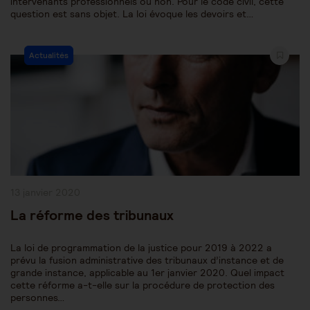
intervenants professionnels ou non. Pour le code civil, cette
question est sans objet. La loi évoque les devoirs et…
Post
Actualités
Category:
Publication
13 janvier 2020
publiée :
La réforme des tribunaux
La loi de programmation de la justice pour 2019 à 2022 a
prévu la fusion administrative des tribunaux d’instance et de
grande instance, applicable au 1er janvier 2020. Quel impact
cette réforme a-t-elle sur la procédure de protection des
personnes…