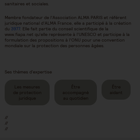
sanitaires et sociales.
Membre fondateur de l’Association ALMA PARIS et référent
juridique national d’ALMA France, elle a participé à la création
du
3977
. Elle fait partie du conseil scientifique de la
www.fiapa.net qu’elle représente à l’UNESCO et participe à la
formulation des propositions à l’ONU pour une convention
mondiale sur la protection des personnes âgées.
Ses thèmes d'expertise
Les mesures
Être
Être
de protection
accompagné
aidant
juridique
au quotidien
//
//
//