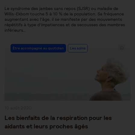
Le syndrome des jambes sans repos (SJSR) ou maladie de
Willis-Ekbom touche 5 à 10 % de la population. Sa fréquence
augmentant avec l’âge, il se manifeste par des mouvements
répétitifs à type d’impatiences et de secousses des membres
inférieurs…
Post
Être accompagné au quotidien
Les soins
Category:
Publication
10 août 2020
publiée :
Les bienfaits de la respiration pour les
aidants et leurs proches âgés