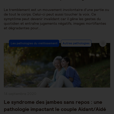
Le tremblement est un mouvement involontaire d’une partie ou
de tout le corps. Celui-ci peut aussi toucher la voix. Ce
symptôme peut devenir invalidant car il gêne les gestes du
quotidien et entraîne jugements négatifs, images mortifiantes
et dégradantes pour…
Post
Les pathologies du vieillissement
Autres pathologies
Category:
Publication
14 septembre 2020
publiée :
Le syndrome des jambes sans repos : une
pathologie impactant le couple Aidant/Aidé