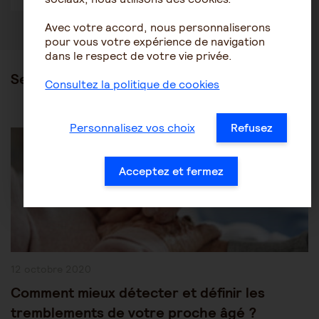
Avec votre accord, nous personnaliserons
pour vous votre expérience de navigation
dans le respect de votre vie privée.
Ses articles
Consultez la politique de cookies
Post
Personnalisez vos choix
Refusez
Les pathologies du vieillissement
Autres pathologies
Category:
Acceptez et fermez
Publication
12 octobre 2020
publiée :
Comment mieux détecter et définir les
tremblements de votre proche âgé ?