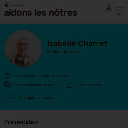
Skip
to
content
MENU
Isabelle Charret
Médecin gériatre
Expert depuis 25 juillet 2016 12:06
288 participations au forum
76 articles écrits
Enregistrer le profil
Présentation