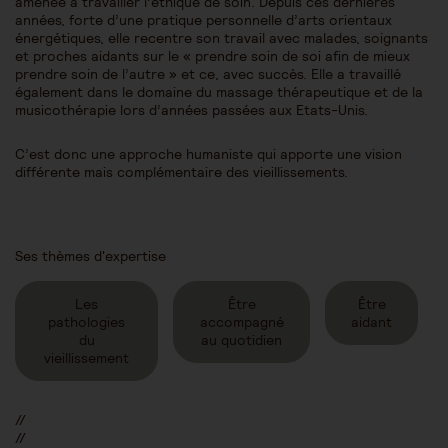
amenée à travailler l’éthique de soin. Depuis ces dernières
années, forte d’une pratique personnelle d’arts orientaux
énergétiques, elle recentre son travail avec malades, soignants
et proches aidants sur le « prendre soin de soi afin de mieux
prendre soin de l’autre » et ce, avec succès. Elle a travaillé
également dans le domaine du massage thérapeutique et de la
musicothérapie lors d’années passées aux Etats-Unis.
C’est donc une approche humaniste qui apporte une vision
différente mais complémentaire des vieillissements.
Ses thèmes d'expertise
Les
Être
Être
pathologies
accompagné
aidant
du
au quotidien
vieillissement
//
//