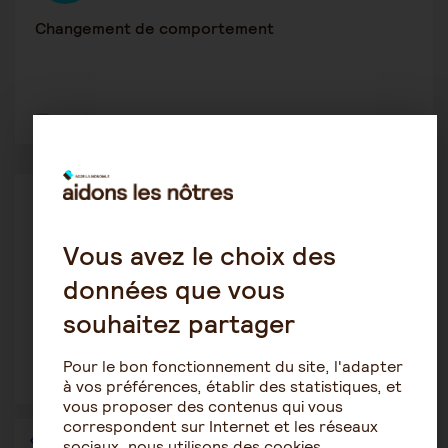
Changement de comportement
2
1228
Le rôle de l'aidant
Cris1902
19 juin 2023 12:43
Vous avez le choix des
données que vous
Elle n'a plus envie
souhaitez partager
Pour le bon fonctionnement du site, l'adapter
5
1752
à vos préférences, établir des statistiques, et
vous proposer des contenus qui vous
correspondent sur Internet et les réseaux
1
…
18
19
20
21
22
23
24
…
36
sociaux, nous utilisons des cookies.