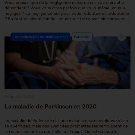
Vous pensez que de la négligence s’exerce sur votre proche
dépendant ? Vous vous dites parfois que vous-même, vous le
négligez ? La négligence est pour vous redoutée et redoutable
? En tant qu’aidant familial, vous vous retrouvez bien souvent…
Post
Les pathologies du vieillissement
Parkinson
Category:
Publication
20 juillet 2020
publiée :
La maladie de Parkinson en 2020
La maladie de Parkinson est une maladie neuro-évolutive et ne
se guérit pas, mais des avancées prometteuses témoignent de
la recherche active dont elle fait l’objet. Qu’est-ce que la