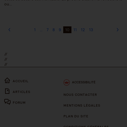
ou…
1
…
7
8
9
10
11
12
13
//
//
//
ACCUEIL
ACCESSIBILITÉ
ARTICLES
NOUS CONTACTER
FORUM
MENTIONS LÉGALES
PLAN DU SITE
CONDITIONS GÉNÉRALES