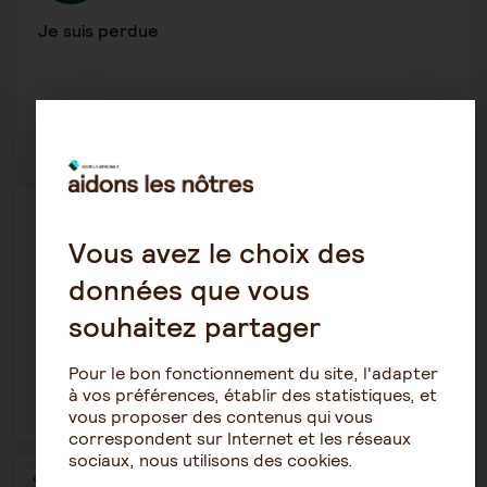
Je suis perdue
2
1340
Alzheimer
Vous avez le choix des
Belouette
22 août 2023 7:48
données que vous
Dégradation suite à annonce décès conjoint
souhaitez partager
Pour le bon fonctionnement du site, l'adapter
à vos préférences, établir des statistiques, et
1
2225
vous proposer des contenus qui vous
correspondent sur Internet et les réseaux
sociaux, nous utilisons des cookies.
1
…
17
18
19
20
21
22
23
…
36