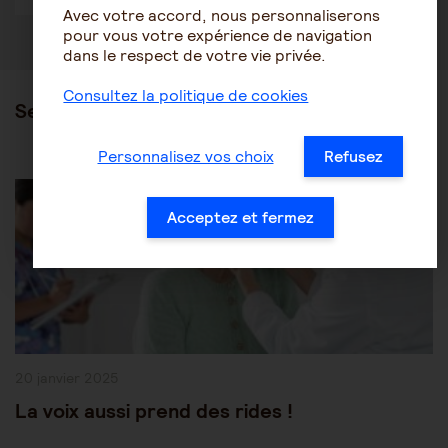
Avec votre accord, nous personnaliserons
pour vous votre expérience de navigation
dans le respect de votre vie privée.
Consultez la politique de cookies
Ses articles
Personnalisez vos choix
Refusez
Post
Les pathologies du vieillissement
Autres pathologies
Category:
Acceptez et fermez
Publication
20 janvier 2025
publiée :
La voix aussi prend des rides !