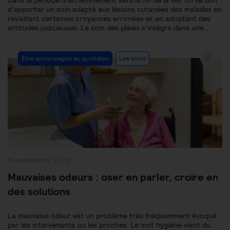
Dans la période d’acheminement vers la fin de la vie, on se doit
d’apporter un soin adapté aux lésions cutanées des malades en
revisitant certaines croyances erronées et en adoptant des
attitudes judicieuses. Le soin des plaies s’intègre dans une…
Post
Être accompagné au quotidien
Les soins
Category:
Publication
9 septembre 2024
publiée :
Mauvaises odeurs : oser en parler, croire en
des solutions
La mauvaise odeur est un problème très fréquemment évoqué
par les intervenants ou les proches. Le mot hygiène vient du