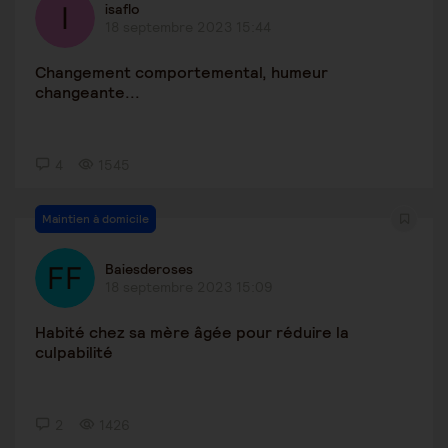
isaflo
18 septembre 2023 15:44
Changement comportemental, humeur
changeante...
4
1545
Maintien à domicile
Baiesderoses
18 septembre 2023 15:09
Habité chez sa mère âgée pour réduire la
culpabilité
2
1426