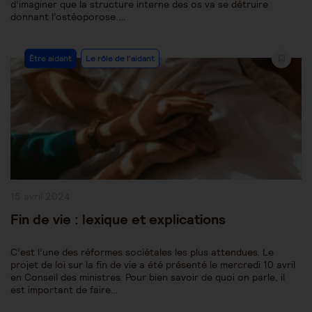
d’imaginer que la structure interne des os va se détruire
donnant l’ostéoporose.…
Post
Être aidant
Le rôle de l'aidant
Category:
Publication
15 avril 2024
publiée :
Fin de vie : lexique et explications
C’est l’une des réformes sociétales les plus attendues. Le
projet de loi sur la fin de vie a été présenté le mercredi 10 avril
en Conseil des ministres. Pour bien savoir de quoi on parle, il
est important de faire…