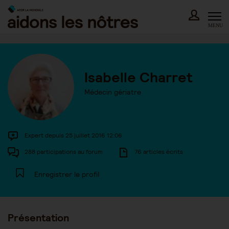
Skip
to
content
MENU
Isabelle Charret
Médecin gériatre
Expert depuis 25 juillet 2016 12:06
288 participations au forum
76 articles écrits
Enregistrer le profil
Présentation