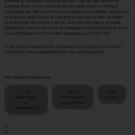
amenée à travailler l’éthique de soin. Depuis ces dernières
années, forte d’une pratique personnelle d’arts orientaux
énergétiques, elle recentre son travail avec malades, soignants
et proches aidants sur le « prendre soin de soi afin de mieux
prendre soin de l’autre » et ce, avec succès. Elle a travaillé
également dans le domaine du massage thérapeutique et de la
musicothérapie lors d’années passées aux Etats-Unis.
C’est donc une approche humaniste qui apporte une vision
différente mais complémentaire des vieillissements.
Ses thèmes d'expertise
Les
Être
Être
pathologies
accompagné
aidant
du
au quotidien
vieillissement
//
//