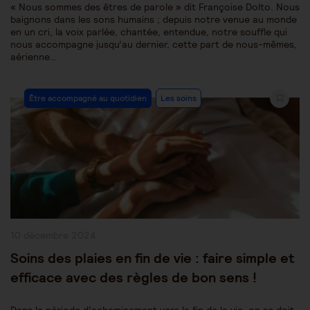
« Nous sommes des êtres de parole » dit Françoise Dolto. Nous
baignons dans les sons humains ; depuis notre venue au monde
en un cri, la voix parlée, chantée, entendue, notre souffle qui
nous accompagne jusqu’au dernier, cette part de nous-mêmes,
aérienne…
Post
Être accompagné au quotidien
Les soins
Category:
Publication
10 décembre 2024
publiée :
Soins des plaies en fin de vie : faire simple et
efficace avec des règles de bon sens !