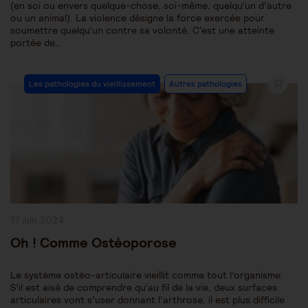
(en soi ou envers quelque-chose, soi-même, quelqu’un d’autre
ou un animal). La violence désigne la force exercée pour
soumettre quelqu’un contre sa volonté. C'est une atteinte
portée de…
Post
Les pathologies du vieillissement
Autres pathologies
Category:
Publication
17 juin 2024
publiée :
Oh ! Comme Ostéoporose
Le système ostéo-articulaire vieillit comme tout l’organisme.
S’il est aisé de comprendre qu’au fil de la vie, deux surfaces
articulaires vont s’user donnant l’arthrose, il est plus difficile