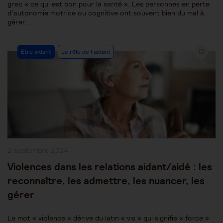
grec « ce qui est bon pour la santé ». Les personnes en perte
d’autonomie motrice ou cognitive ont souvent bien du mal à
gérer…
Post
Être aidant
Le rôle de l'aidant
Category:
Publication
2 septembre 2024
publiée :
Violences dans les relations aidant/aidé : les
reconnaître, les admettre, les nuancer, les
gérer
Le mot « violence » dérive du latin « vis » qui signifie « force »