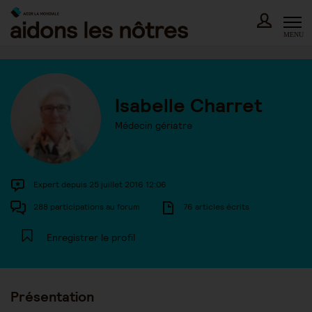
Skip
to
content
MENU
Isabelle Charret
Médecin gériatre
Expert depuis 25 juillet 2016 12:06
288 participations au forum
76 articles écrits
Enregistrer le profil
Présentation