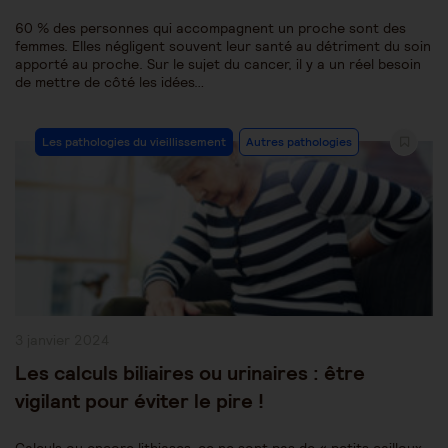
60 % des personnes qui accompagnent un proche sont des
femmes. Elles négligent souvent leur santé au détriment du soin
apporté au proche. Sur le sujet du cancer, il y a un réel besoin
de mettre de côté les idées…
Post
Les pathologies du vieillissement
Autres pathologies
Category:
Publication
3 janvier 2024
publiée :
Les calculs biliaires ou urinaires : être
vigilant pour éviter le pire !