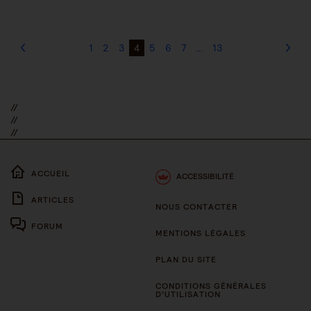
1
2
3
4
5
6
7
…
13
//
//
//
ACCUEIL
ACCESSIBILITÉ
ARTICLES
NOUS CONTACTER
FORUM
MENTIONS LÉGALES
PLAN DU SITE
CONDITIONS GÉNÉRALES
D’UTILISATION