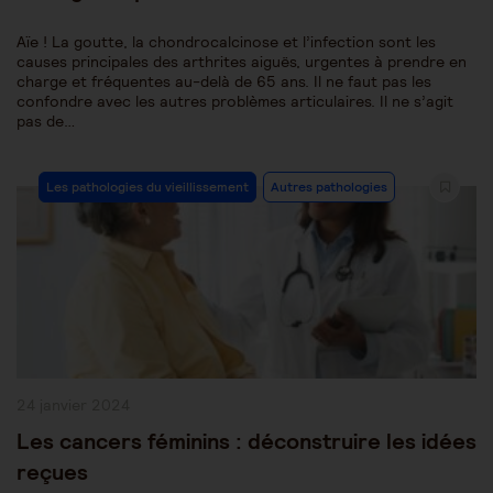
Aïe ! La goutte, la chondrocalcinose et l’infection sont les
causes principales des arthrites aiguës, urgentes à prendre en
charge et fréquentes au-delà de 65 ans. Il ne faut pas les
confondre avec les autres problèmes articulaires. Il ne s’agit
pas de…
Post
Les pathologies du vieillissement
Autres pathologies
Category:
Publication
24 janvier 2024
publiée :
Les cancers féminins : déconstruire les idées
reçues