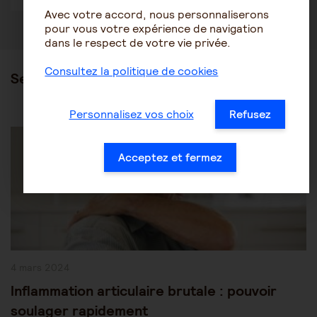
Avec votre accord, nous personnaliserons
pour vous votre expérience de navigation
dans le respect de votre vie privée.
Consultez la politique de cookies
Ses articles
Personnalisez vos choix
Refusez
Post
Les pathologies du vieillissement
Autres pathologies
Category:
Acceptez et fermez
Publication
4 mars 2024
publiée :
Inflammation articulaire brutale : pouvoir
soulager rapidement