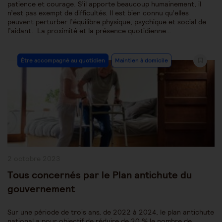
patience et courage. S’il apporte beaucoup humainement, il
n’est pas exempt de difficultés. Il est bien connu qu’elles
peuvent perturber l’équilibre physique, psychique et social de
l’aidant. La proximité et la présence quotidienne…
Post
Être accompagné au quotidien
Maintien à domicile
Category:
Publication
2 octobre 2023
publiée :
Tous concernés par le Plan antichute du
gouvernement
Sur une période de trois ans, de 2022 à 2024, le plan antichute
national a pour objectif de réduire de 20 % le nombre de