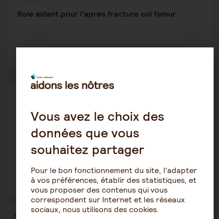
Role aidant pour l'apres fracture col femur
2
2195
La vie en établissement spécialisé
Belouette
Vous avez le choix des
26 décembre 2023 17:12
données que vous
Évolution maladie alzheimer
souhaitez partager
Pour le bon fonctionnement du site, l'adapter
à vos préférences, établir des statistiques, et
1
1330
vous proposer des contenus qui vous
correspondent sur Internet et les réseaux
sociaux, nous utilisons des cookies.
1
…
15
16
17
18
19
20
21
…
36