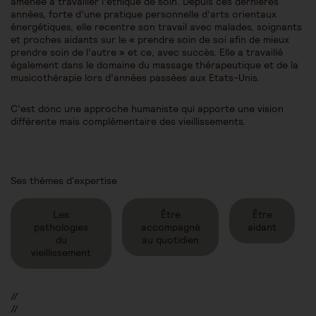
amenée à travailler l’éthique de soin. Depuis ces dernières
années, forte d’une pratique personnelle d’arts orientaux
énergétiques, elle recentre son travail avec malades, soignants
et proches aidants sur le « prendre soin de soi afin de mieux
prendre soin de l’autre » et ce, avec succès. Elle a travaillé
également dans le domaine du massage thérapeutique et de la
musicothérapie lors d’années passées aux Etats-Unis.
C’est donc une approche humaniste qui apporte une vision
différente mais complémentaire des vieillissements.
Ses thèmes d'expertise
Les
Être
Être
pathologies
accompagné
aidant
du
au quotidien
vieillissement
//
//