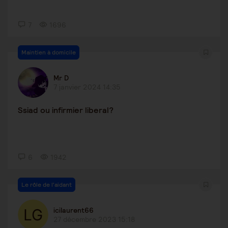
7
1696
Maintien à domicile
Mr D
7 janvier 2024 14:35
Ssiad ou infirmier liberal?
6
1942
Le rôle de l'aidant
icilaurent66
27 décembre 2023 15:18