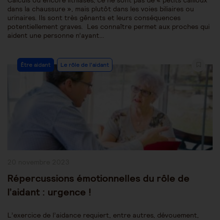
Calculs ou encore lithiases, ce ne sont pas de « petits cailloux
dans la chaussure », mais plutôt dans les voies biliaires ou
urinaires. Ils sont très gênants et leurs conséquences
potentiellement graves. Les connaître permet aux proches qui
aident une personne n’ayant…
Post
Être aidant
Le rôle de l'aidant
Category:
Publication
20 novembre 2023
publiée :
Répercussions émotionnelles du rôle de
l’aidant : urgence !
L’exercice de l’aidance requiert, entre autres, dévouement,