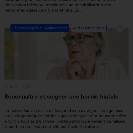
chutes mortelles ou entraînant une hospitalisation des
personnes âgées de 65 ans et plus. En…
Post
Les pathologies du vieillissement
Autres pathologies
Category:
Publication
21 août 2023
publiée :
Reconnaître et soigner une hernie hiatale
La hernie hiatale est très fréquente en avançant en âge mais
sous diagnostiquée car les signes cliniques sont souvent reliés
à tort à tout autre chose. Cette pathologie devient banalisée.
C’est bien dommage car elle est facile à traiter et…