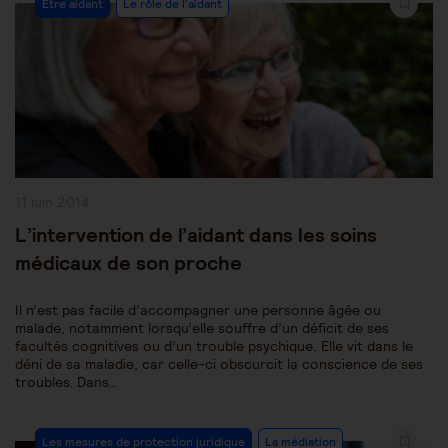
Être aidant
Le rôle de l'aidant
Category:
Publication
11 juin 2014
publiée :
L’intervention de l’aidant dans les soins
médicaux de son proche
Il n’est pas facile d’accompagner une personne âgée ou
malade, notamment lorsqu’elle souffre d’un déficit de ses
facultés cognitives ou d’un trouble psychique. Elle vit dans le
déni de sa maladie, car celle-ci obscurcit la conscience de ses
troubles. Dans…
Post
Les mesures de protection juridique
La médiation