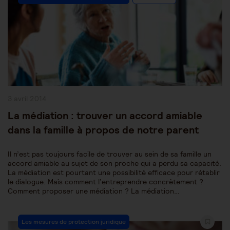
Category:
Publication
3 avril 2014
publiée :
La médiation : trouver un accord amiable
dans la famille à propos de notre parent
Il n’est pas toujours facile de trouver au sein de sa famille un
accord amiable au sujet de son proche qui a perdu sa capacité.
La médiation est pourtant une possibilité efficace pour rétablir
le dialogue. Mais comment l’entreprendre concrètement ?
Comment proposer une médiation ? La médiation…
Post
Les mesures de protection juridique
Category: