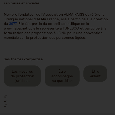
sanitaires et sociales.
Membre fondateur de l’Association ALMA PARIS et référent
juridique national d’ALMA France, elle a participé à la création
du
3977
. Elle fait partie du conseil scientifique de la
www.fiapa.net qu’elle représente à l’UNESCO et participe à la
formulation des propositions à l’ONU pour une convention
mondiale sur la protection des personnes âgées.
Ses thèmes d'expertise
Les mesures
Être
Être
de protection
accompagné
aidant
juridique
au quotidien
//
//
//