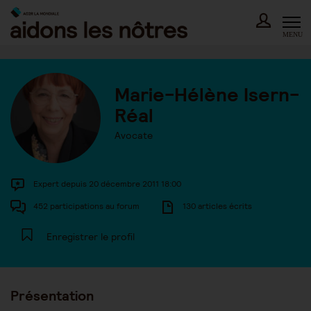
Skip
to
content
MENU
Marie-Hélène Isern-
Réal
Avocate
Expert depuis 20 décembre 2011 18:00
452 participations au forum
130 articles écrits
Enregistrer le profil
Présentation