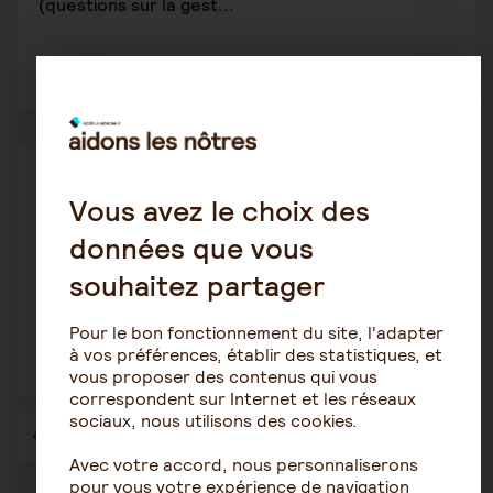
(questions sur la gest...
1
3094
Protection des personnes âgées
bissette
Vous avez le choix des
18 novembre 2020 12:34
données que vous
Maman agée sous influence "petit ami" ?
souhaitez partager
Pour le bon fonctionnement du site, l'adapter
à vos préférences, établir des statistiques, et
1
4851
vous proposer des contenus qui vous
correspondent sur Internet et les réseaux
sociaux, nous utilisons des cookies.
1
…
40
41
42
43
44
45
46
…
57
Avec votre accord, nous personnaliserons
pour vous votre expérience de navigation