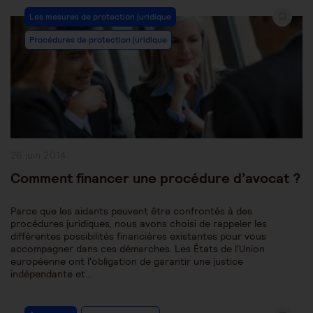
Post
Les mesures de protection juridique
Category:
Procédures de protection juridique
Publication
26 juin 2014
publiée :
Comment financer une procédure d’avocat ?
Parce que les aidants peuvent être confrontés à des
procédures juridiques, nous avons choisi de rappeler les
différentes possibilités financières existantes pour vous
accompagner dans ces démarches. Les États de l'Union
européenne ont l'obligation de garantir une justice
indépendante et…
Post