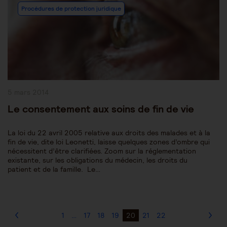
Procédures de protection juridique
Publication
5 mars 2014
publiée :
Le consentement aux soins de fin de vie
La loi du 22 avril 2005 relative aux droits des malades et à la
fin de vie, dite loi Leonetti, laisse quelques zones d’ombre qui
nécessitent d’être clarifiées. Zoom sur la réglementation
existante, sur les obligations du médecin, les droits du
patient et de la famille. Le…
1
…
17
18
19
20
21
22