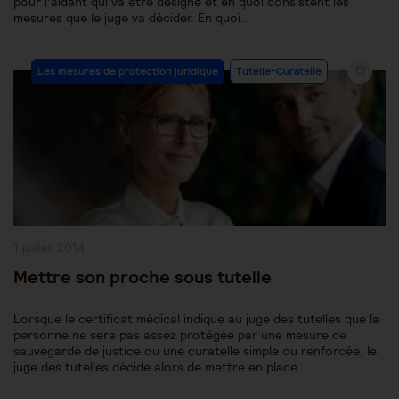
pour l’aidant qui va être désigné et en quoi consistent les
mesures que le juge va décider. En quoi…
Post
Les mesures de protection juridique
Tutelle-Curatelle
Category:
Publication
1 juillet 2014
publiée :
Mettre son proche sous tutelle
Lorsque le certificat médical indique au juge des tutelles que la
personne ne sera pas assez protégée par une mesure de
sauvegarde de justice ou une curatelle simple ou renforcée, le
juge des tutelles décide alors de mettre en place…