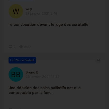
willy
27 janvier 2021 8:46
re convocation devant le juge des curatelle
2
3137
Le rôle de l'aidant
Bruno B
23 janvier 2021 12:39
Une décision des soins palliatifs est elle
contestable par la fam...