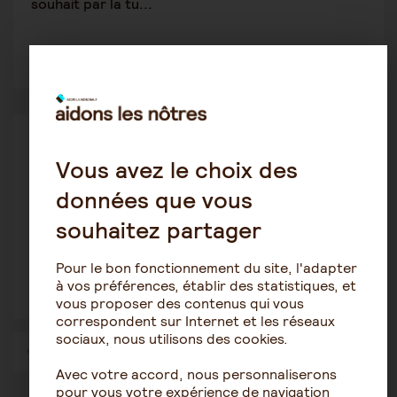
souhait par la tu...
1
20
Tutelle-Curatelle
kenoa87
Vous avez le choix des
13 juillet 2026 15:20
données que vous
tutelle enfant majeur handicapé
souhaitez partager
Pour le bon fonctionnement du site, l'adapter
à vos préférences, établir des statistiques, et
2
14
vous proposer des contenus qui vous
correspondent sur Internet et les réseaux
sociaux, nous utilisons des cookies.
1
2
3
4
…
57
Avec votre accord, nous personnaliserons
pour vous votre expérience de navigation