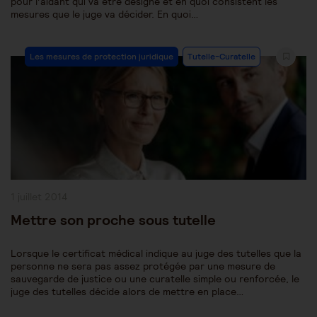
pour l’aidant qui va être désigné et en quoi consistent les
mesures que le juge va décider. En quoi…
Post
Les mesures de protection juridique
Tutelle-Curatelle
Category:
Publication
1 juillet 2014
publiée :
Mettre son proche sous tutelle
Lorsque le certificat médical indique au juge des tutelles que la
personne ne sera pas assez protégée par une mesure de
sauvegarde de justice ou une curatelle simple ou renforcée, le
juge des tutelles décide alors de mettre en place…