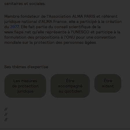
sanitaires et sociales.
Membre fondateur de l’Association ALMA PARIS et référent
juridique national d’ALMA France, elle a participé à la création
du
3977
. Elle fait partie du conseil scientifique de la
www.fiapa.net qu’elle représente à l’UNESCO et participe à la
formulation des propositions à l’ONU pour une convention
mondiale sur la protection des personnes âgées.
Ses thèmes d'expertise
Les mesures
Être
Être
de protection
accompagné
aidant
juridique
au quotidien
//
//
//