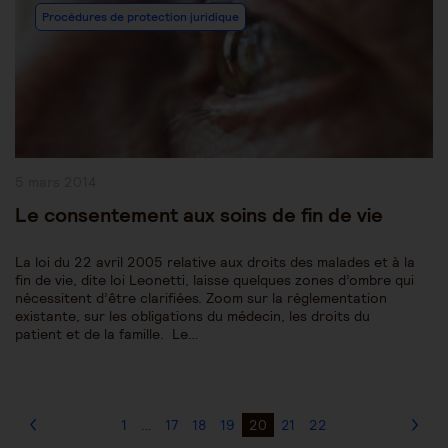
Procédures de protection juridique
Publication
5 mars 2014
publiée :
Le consentement aux soins de fin de vie
La loi du 22 avril 2005 relative aux droits des malades et à la
fin de vie, dite loi Leonetti, laisse quelques zones d’ombre qui
nécessitent d’être clarifiées. Zoom sur la réglementation
existante, sur les obligations du médecin, les droits du
patient et de la famille. Le…
1
…
17
18
19
20
21
22