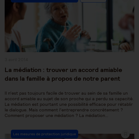
Category:
Publication
3 avril 2014
publiée :
La médiation : trouver un accord amiable
dans la famille à propos de notre parent
Il n’est pas toujours facile de trouver au sein de sa famille un
accord amiable au sujet de son proche qui a perdu sa capacité.
La médiation est pourtant une possibilité efficace pour rétablir
le dialogue. Mais comment l’entreprendre concrètement ?
Comment proposer une médiation ? La médiation…
Post
Les mesures de protection juridique
Category: