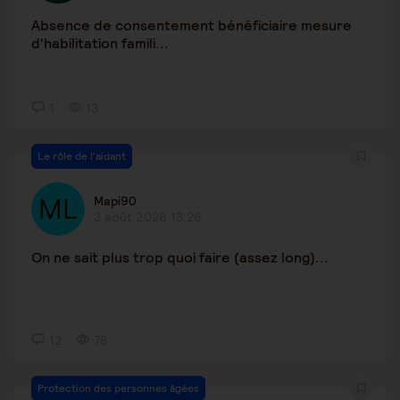
Absence de consentement bénéficiaire mesure
d'habilitation famili...
1
13
Le rôle de l'aidant
Mapi90
3 août 2026 13:26
On ne sait plus trop quoi faire (assez long)...
12
78
Protection des personnes âgées