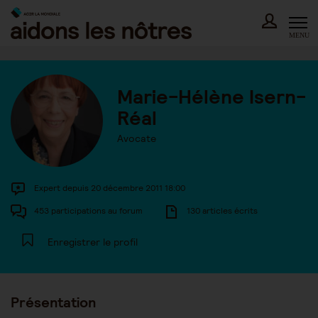
Skip
to
content
MENU
Marie-Hélène Isern-
Réal
Avocate
Expert depuis 20 décembre 2011 18:00
453 participations au forum
130 articles écrits
Enregistrer le profil
Présentation