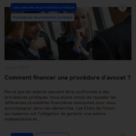
Post
Les mesures de protection juridique
Category:
Procédures de protection juridique
Publication
26 juin 2014
publiée :
Comment financer une procédure d’avocat ?
Parce que les aidants peuvent être confrontés à des
procédures juridiques, nous avons choisi de rappeler les
différentes possibilités financières existantes pour vous
accompagner dans ces démarches. Les États de l'Union
européenne ont l'obligation de garantir une justice
indépendante et…
Post