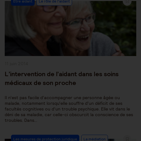
Être aidant
Le rôle de l'aidant
Category:
Publication
11 juin 2014
publiée :
L’intervention de l’aidant dans les soins
médicaux de son proche
Il n’est pas facile d’accompagner une personne âgée ou
malade, notamment lorsqu’elle souffre d’un déficit de ses
facultés cognitives ou d’un trouble psychique. Elle vit dans le
déni de sa maladie, car celle-ci obscurcit la conscience de ses
troubles. Dans…
Post
Les mesures de protection juridique
La médiation