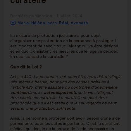
curatelle
Publication
Dernière publication : 1 juillet 2014
publiée :
Marie-Hélène Isern-Réal, Avocate
La mesure de protection judiciaire a pour objet
d’organiser une protection de la personne à protéger. Il
est important de savoir pour l’aidant qui va être désigné
et en quoi consistent les mesures que le juge va décider.
En quoi consiste la curatelle ?
Que dit la Loi ?
Article 440 :
La personne, qui, sans être hors d’état d’agir
elle-même a besoin, pour une des causes prévues à
l’article 425, d’être assistée ou contrôlée d’une
manière
continue
dans les
actes importants
de la vie civile peut
être placée en curatelle. La curatelle ne peut être
prononcée que s’il est établi que la sauvegarde ne peut
assurer une protection suffisante.
Ainsi, la personne à protéger doit avoir besoin d’une aide
permanente pour les actes importants. C’est le certificat
médical qui décide de la nature de l’aide nécessaire en