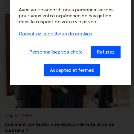
Avec votre accord, nous personnaliserons
Les mesures de protection juridique
Tutelle-Curatelle
pour vous votre expérience de navigation
dans le respect de votre vie privée.
Consultez la politique de cookies
Personnalisez vos choix
Refusez
Acceptez et fermez
27 juillet 2026
Comment contester une décision de tutelle ou de
curatelle ?