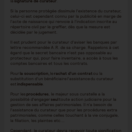
la
signature de curateur
.
Si la personne protégée dissimule l’existence du curateur,
celui-ci est cependant connu par la publicité en marge de
l’acte de naissance qui renvoie à l’indication inscrite au
répertoire civil par le greffier, dès que la mesure est
décidée par le jugement.
Il est prudent pour le curateur d’aviser les banques par
lettre recommandée A .R. de sa charge. Rappelons à cet
égard que le secret bancaire n’est pas opposable au
protecteur qui, pour faire inventaire, a accès à tous les
comptes bancaires et tous les contrats.
Pour
la souscription,
le
rachat d’un contrat
ou la
substitution d’un bénéficiaire l’assistance du curateur
est
indispensable
.
Pour les
procédures
, le majeur sous curatelle a la
possibilité d’engager
seul
toute action judiciaire pour la
gestion de ses affaires patrimoniales. Il n’a besoin de
l’assistance du curateur que pour les procédures extra
patrimoniales, comme celles touchant à la vie conjugale,
la filiation, les plaintes etc.…
Cependant, le curateur devra recevoir toute signification