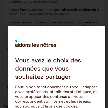
collaboration avec son protégé.
Il verse l’excédent sur un compte laissé à disposition de la
personne ou le remet entre ses mains
.
La curatelle renforcée impose au curateur un inventaire,
la remise et le contrôle des comptes par le greffe.
Partager
Partager l'article
ce
contenu
Vous avez le choix des
Ouvrir
Ouvrir
Ouvrir
dans
dans
dans
données que vous
une
une
une
autre
autre
autre
souhaitez partager
fenêtre
fenêtre
fenêtre
Pour le bon fonctionnement du site, l'adapter
Créer une discussion à propos de l'article
à vos préférences, établir des statistiques, et
vous proposer des contenus qui vous
correspondent sur Internet et les réseaux
Articles en lien
sociaux, nous utilisons des cookies.