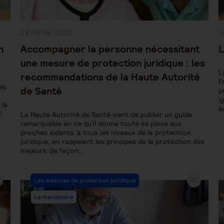
Publication
P
24 février 2025
2
publiée :
pu
n
Accompagner la personne nécessitant
L
une mesure de protection juridique : les
L
recommandations de la Haute Autorité
F
es,
de Santé
p
i
 la
a
l
La Haute Autorité de Santé vient de publier un guide
remarquable en ce qu’il donne toute sa place aux
proches aidants, à tous les niveaux de la protection
juridique, en rappelant les principes de la protection des
majeurs, de façon…
Post
Les mesures de protection juridique
Category:
Le mandataire