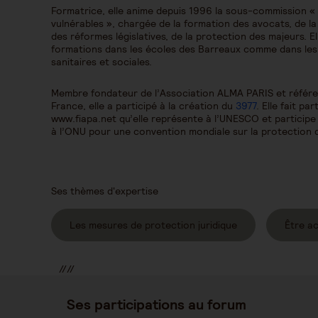
Formatrice, elle anime depuis 1996 la sous-commission «
vulnérables », chargée de la formation des avocats, de la
des réformes législatives, de la protection des majeurs. 
formations dans les écoles des Barreaux comme dans les a
sanitaires et sociales.
Membre fondateur de l’Association ALMA PARIS et référen
France, elle a participé à la création du
3977
. Elle fait pa
www.fiapa.net qu’elle représente à l’UNESCO et participe
à l’ONU pour une convention mondiale sur la protection
Ses thèmes d'expertise
Les mesures de protection juridique
Être a
//
//
//
Ses participations au forum