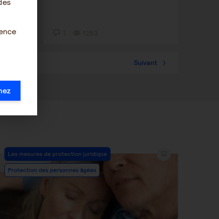
des
ience
1
1253
57
Suivant
mez
Post
Les mesures de protection juridique
Category:
Protection des personnes âgées