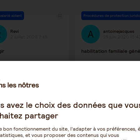
salarié aidant
Procédures de protection juridi
Revi
antoinejacques
2 juillet 2020 7:45
28 juin 2020 15:4
ir
habilitation familiale gén
1175
3
1639
dures de protection juridique
Maintien à domicile
s avez le choix des données que vou
Annick
Anonyme
haitez partager
21 juin 2020 12:48
18 juin 2020 16:57
e bon fonctionnement du site, l'adapter à vos préférences, é
Difficile de faire la part 
atistiques, et vous proposer des contenus qui vous
choses, négligence ou a