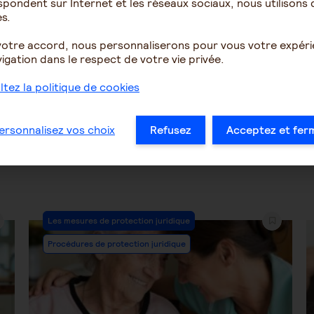
pondent sur Internet et les réseaux sociaux, nous utilisons 
chose ...
s.
votre accord, nous personnaliserons pour vous votre expér
1529
7
2073
igation dans le respect de votre vie privée.
tez la politique de cookies
…
44
45
46
47
48
49
50
…
ersonnalisez vos choix
Refusez
Acceptez et fer
Post
Les mesures de protection juridique
Category:
Procédures de protection juridique