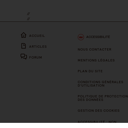
//
//
ACCUEIL
ACCESSIBILITÉ
ARTICLES
NOUS CONTACTER
FORUM
MENTIONS LÉGALES
PLAN DU SITE
CONDITIONS GÉNÉRALES
D’UTILISATION
POLITIQUE DE PROTECTION
DES DONNÉES
GESTION DES COOKIES
ACCESSIBILITÉ : NON
CONFORME