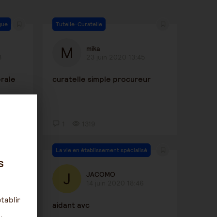
que
Tutelle-Curatelle
mika
3
23 juin 2020 13:45
érale
curatelle simple procureur
1
1319
La vie en établissement spécialisé
s
JACOMO
14 juin 2020 18:46
tablir
des
aidant avc
utre