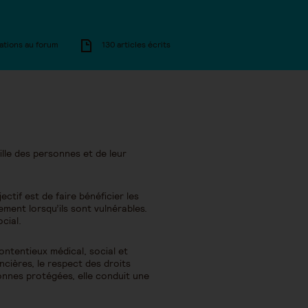
ations au forum
130 articles écrits
ille des personnes et de leur
tif est de faire bénéficier les
rement lorsqu’ils sont vulnérables.
cial.
contentieux médical, social et
ancières, le respect des droits
onnes protégées, elle conduit une