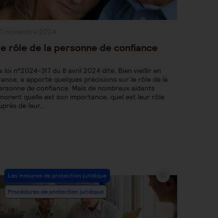
ublication
0 novembre 2024
bliée :
e rôle de la personne de confiance
a loi n°2024-317 du 8 avril 2024 dite, Bien vieillir en
rance, a apporté quelques précisions sur le rôle de la
ersonne de confiance. Mais de nombreux aidants
gnorent quelle est son importance, quel est leur rôle
uprès de leur…
Post
Les mesures de protection juridique
Category:
Procédures de protection juridique