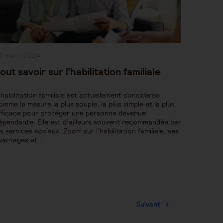
ublication
6 mars 2024
bliée :
out savoir sur l’habilitation familiale
’habilitation familiale est actuellement considérée
omme la mesure la plus souple, la plus simple et la plus
fficace pour protéger une personne devenue
épendante. Elle est d’ailleurs souvent recommandée par
es services sociaux. Zoom sur l’habilitation familiale, ses
vantages et…
Suivant