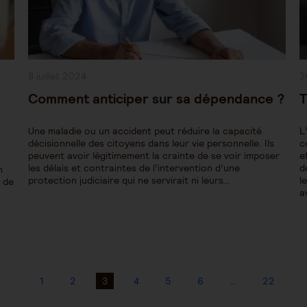
Publication
P
8 juillet 2024
2
publiée :
pu
Comment anticiper sur sa dépendance ?
T
Une maladie ou un accident peut réduire la capacité
L
décisionnelle des citoyens dans leur vie personnelle. Ils
c
peuvent avoir légitimement la crainte de se voir imposer
e
les délais et contraintes de l’intervention d’une
d
n
protection judiciaire qui ne servirait ni leurs…
l
, de
a
1
2
3
4
5
6
…
22