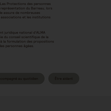
 Les Protections des personnes
 représentation du Barreau, lors
Elle assure de nombreuses
ssociations et les institutions
t juridique national d’ALMA
rtie du conseil scientifique de la
 à la formulation des propositions
 des personnes âgées.
ccompagné au quotidien
Être aidant