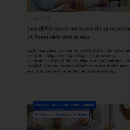
Publication
12 mai 2025
publiée :
Les différentes mesures de protectio
et l’exercice des droits
La loi française, comme les conventions international
ont pour obligation de protéger les personnes
vulnérables. Il s’agit d’une obligation des familles et de
société. Chaque citoyen bénéficie de ses droits, mais i
est possible de faire bénéficier une personne…
Post
Les mesures de protection juridique
Category:
Protection des personnes âgées