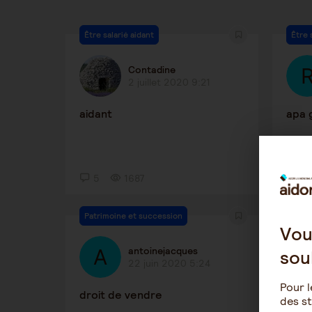
Être salarié aidant
Être 
Contadine
2 juillet 2020 9:21
aidant
apa g
5
1687
2
Patrimoine et succession
Procé
Vou
antoinejacques
sou
22 juin 2020 5:24
Pour l
droit de vendre
apa
des st