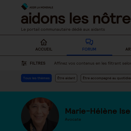
Skip
to
content
Le portail communautaire dédié aux aidants
ACCUEIL
FORUM
AR
FILTRES
Affinez vos contenus en les filtrant se
Tous les thèmes
Être aidant
Être accompagné au quotidie
Marie-Hélène Ise
Avocate