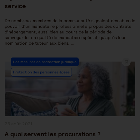
service
De nombreux membres de la communauté signalent des abus de
pouvoir d’un mandataire professionnel à propos des contrats
d’hébergement, aussi bien au cours de la période de
sauvegarde, en qualité de mandataire spécial, qu’après leur
nomination de tuteur aux biens. …
Post
Les mesures de protection juridique
Category:
Protection des personnes âgées
Publication
23 août 2021
publiée :
A quoi servent les procurations ?