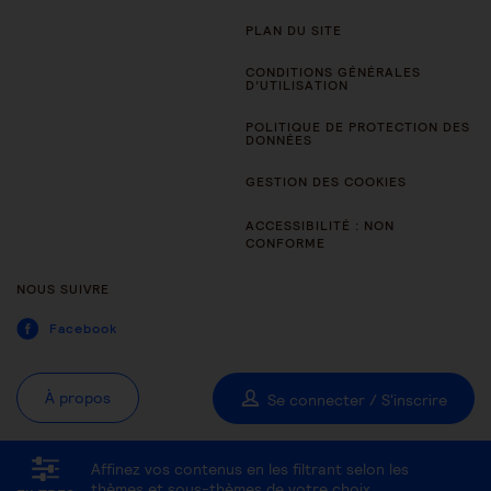
PLAN DU SITE
CONDITIONS GÉNÉRALES
D’UTILISATION
POLITIQUE DE PROTECTION DES
DONNÉES
GESTION DES COOKIES
ACCESSIBILITÉ : NON
CONFORME
NOUS SUIVRE
Facebook
À propos
Se connecter / S'inscrire
Affinez vos contenus en les filtrant selon les
Tous les thèmes
Être aidant
Être accompagné au quotidien
thèmes et sous-thèmes de votre choix