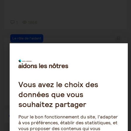
1
1866
Le rôle de l'aidant
Doremie
13 janvier 2022 23:32
aidants aidé information
Vous avez le choix des
données que vous
2
1678
souhaitez partager
1
…
34
35
36
37
38
39
40
…
57
Pour le bon fonctionnement du site, l'adapter
à vos préférences, établir des statistiques, et
vous proposer des contenus qui vous