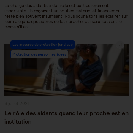
La charge des aidants à domicile est particulièrement
importante. Ils reçoivent un soutien matériel et financier qui
reste bien souvent insuffisant. Nous souhaitons les éclairer sur
leur rôle juridique auprès de leur proche, qui sera souvent le
même s’il est…
Post
Les mesures de protection juridique
Category:
Protection des personnes âgées
Publication
6 juillet 2021
publiée :
Le rôle des aidants quand leur proche est en
institution