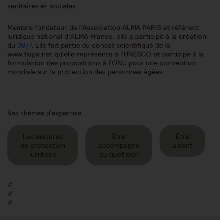
sanitaires et sociales.
Membre fondateur de l’Association ALMA PARIS et référent
juridique national d’ALMA France, elle a participé à la création
du
3977
. Elle fait partie du conseil scientifique de la
www.fiapa.net qu’elle représente à l’UNESCO et participe à la
formulation des propositions à l’ONU pour une convention
mondiale sur la protection des personnes âgées.
Ses thèmes d'expertise
Les mesures
Être
Être
de protection
accompagné
aidant
juridique
au quotidien
//
//
//