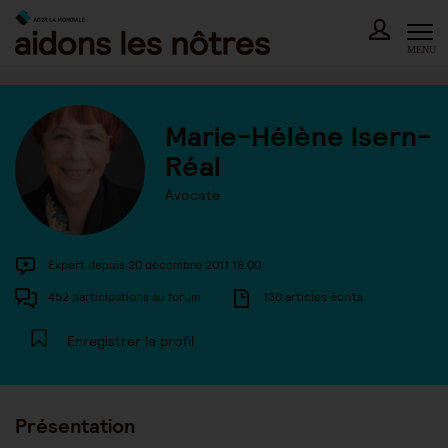
Skip
to
content
MENU
Marie-Hélène Isern-
Réal
Avocate
Expert depuis 20 décembre 2011 18:00
452 participations au forum
130 articles écrits
Enregistrer le profil
Présentation