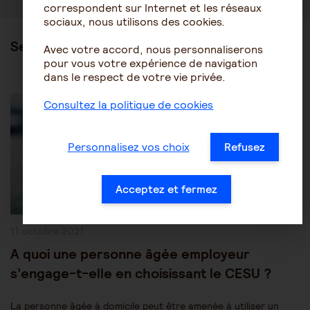
correspondent sur Internet et les réseaux
sociaux, nous utilisons des cookies.
Ses articles
Avec votre accord, nous personnaliserons
pour vous votre expérience de navigation
dans le respect de votre vie privée.
Post
Être accompagné au quotidien
Maintien à domicile
Category:
Consultez la politique de cookies
Personnalisez vos choix
Refusez
Acceptez et fermez
Publication
11 octobre 2021
publiée :
A quoi une personne âgée employeur
s’engage-t-elle en choisissant le CESU ?
La personne âgée à domicile peut être amenée à utiliser un