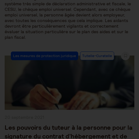
système très simple de déclaration administrative et fiscale, le
CESU, le chèque emploi universel. Cependant, avec ce chèque
emploi universel, la personne âgée devient alors employeur,
avec toutes les conséquences que cela implique. Les aidants
devront être particulièrement vigilants et correctement
évaluer la situation particulière sur le plan des aides et sur le
plan fiscal.
Post
Les mesures de protection juridique
Tutelle-Curatelle
Category:
Publication
20 septembre 2021
publiée :
Les pouvoirs du tuteur à la personne pour la
signature du contrat d’hébergement et de