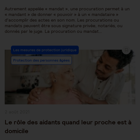
Autrement appelée « mandat », une procuration permet à un
« mandant » de donner « pouvoir » à un « mandataire »
d’accomplir des actes en son nom. Les procurations ou
mandats peuvent être sous signature privée, notariés, ou
donnés par le juge. La procuration ou mandat…
Post
Les mesures de protection juridique
Category:
Protection des personnes âgées
Publication
2 août 2021
publiée :
Le rôle des aidants quand leur proche est à
domicile