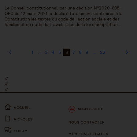
Le Conseil constitutionnel, par une décision N°2020-888 -
QPC du 12 mars 2021, a déclaré totalement contraires à la
Constitution les textes du code de l’action sociale et des
familles et du code du travail, issus de la loi d’adaptation…
1
…
3
4
5
6
7
8
9
…
22
//
//
//
ACCUEIL
ACCESSIBILITÉ
ARTICLES
NOUS CONTACTER
FORUM
MENTIONS LÉGALES