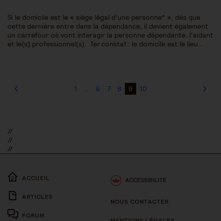
Si le domicile est le « siège légal d’une personne* », dès que
cette dernière entre dans la dépendance, il devient également
un carrefour où vont interagir la personne dépendante, l’aidant
et le(s) professionnel(s). 1er constat : le domicile est le lieu…
1
…
6
7
8
9
10
//
//
//
ACCUEIL
ACCESSIBILITÉ
ARTICLES
NOUS CONTACTER
FORUM
MENTIONS LÉGALES