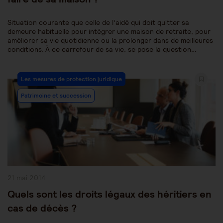
Situation courante que celle de l’aidé qui doit quitter sa
demeure habituelle pour intégrer une maison de retraite, pour
améliorer sa vie quotidienne ou la prolonger dans de meilleures
conditions. À ce carrefour de sa vie, se pose la question…
Post
Les mesures de protection juridique
Category:
Patrimoine et succession
Publication
21 mai 2014
publiée :
Quels sont les droits légaux des héritiers en
cas de décès ?