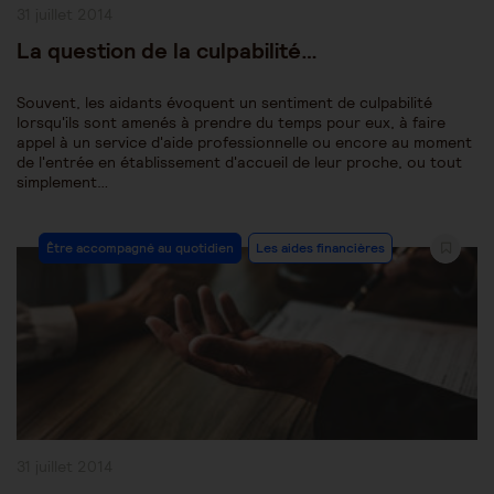
Publication
31 juillet 2014
publiée :
La question de la culpabilité…
Souvent, les aidants évoquent un sentiment de culpabilité
lorsqu'ils sont amenés à prendre du temps pour eux, à faire
appel à un service d'aide professionnelle ou encore au moment
de l'entrée en établissement d'accueil de leur proche, ou tout
simplement…
Post
Être accompagné au quotidien
Les aides financières
Category:
Publication
31 juillet 2014
publiée :