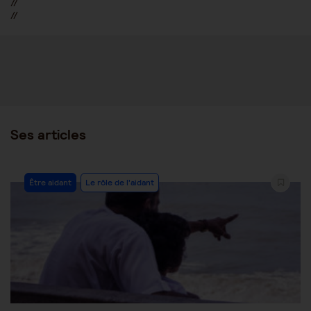
//
//
Ses articles
Post
Être aidant
Le rôle de l'aidant
Category: