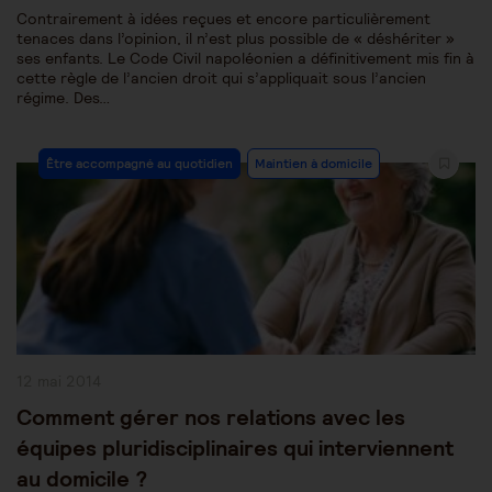
Contrairement à idées reçues et encore particulièrement
tenaces dans l’opinion, il n’est plus possible de « déshériter »
ses enfants. Le Code Civil napoléonien a définitivement mis fin à
cette règle de l’ancien droit qui s’appliquait sous l’ancien
régime. Des…
Post
Être accompagné au quotidien
Maintien à domicile
Category:
Publication
12 mai 2014
publiée :
Comment gérer nos relations avec les
équipes pluridisciplinaires qui interviennent
au domicile ?