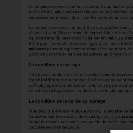
La pension de réversion correspond à une partie de la 
A son décès, elle n’est reversée que sous certaines co
mauvaises surprises… Zoom sur les conditions pour un
La pension de réversion peut être accordée même si l
d’avoir atteint l’âge minimal de départ à la retraite. 
de la retraite de base dont l’aidé bénéficiait ou aurai
60 % pour les veufs et veuves âgés d’au moins 65-67 
majeures
peuvent rapidement apparaître pour son conj
point de constituer de très mauvaises surprises pour 
La condition du mariage
Cette pension de retraite est exclusivement versée 
n’en bénéficient pas à ce jour. Un mariage pouvant t
concubinage entre les époux, la surprise peut être ain
calcul de cette pension. La durée du concubinage ne
La condition de la durée du mariage
Si le défunt a été marié plusieurs fois, la retraite de 
les
ex-conjoints
divorcés. Son partage est alors
propo
conjoint devant percevoir une partie de cette pension
calculée
prorata
temporis
.