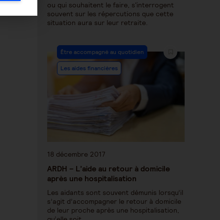
ou qui souhaitent le faire, s'interrogent
souvent sur les répercutions que cette
situation aura sur leur retraite.
Être accompagné au quotidien
Les aides financières
18 décembre 2017
ARDH – L’aide au retour à domicile
après une hospitalisation
Les aidants sont souvent démunis lorsqu’il
s’agit d’accompagner le retour à domicile
de leur proche après une hospitalisation,
qu’elle soit…