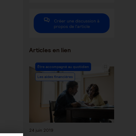
autre
autre
autre
fenêtre
fenêtre
fenêtre
Créer une discussion à
propos de l'article
Articles en lien
Être accompagné au quotidien
Les aides financières
24 juin 2019