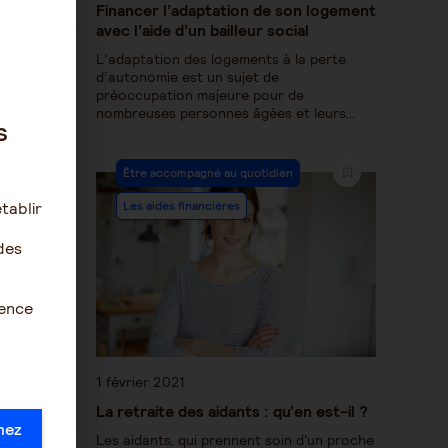
Financer l’adaptation de son logement
avec l’aide d’un bailleur social
L’adaptation des logements à la perte
d’autonomie est un sujet de
préoccupation majeure pour de
nombreuses personnes âgées et leurs…
s
Être accompagné au quotidien
Les aides financières
tablir
des
ience
1 février 2021
La retraite des aidants : qu’en est-il ?
mez
Les aidants, qui prennent soin d'un proche