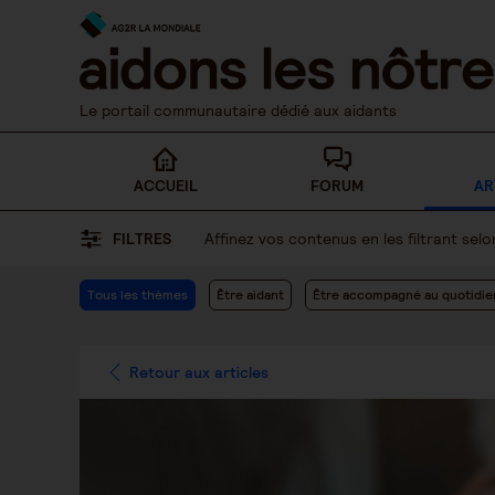
Skip
to
content
Le portail communautaire dédié aux aidants
ACCUEIL
FORUM
AR
FILTRES
Affinez vos contenus en les filtrant se
Tous les thèmes
Être aidant
Être accompagné au quotidie
Retour aux articles