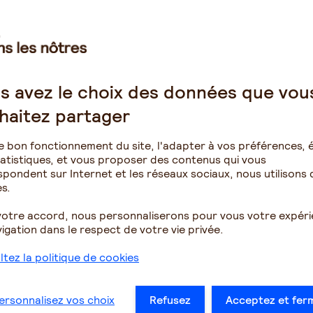
nsion
qu’à partir de
l’âge de
55 ans
. Cet âge est abaissé à
er
9, ou a disparu avant le 1
Janvier 2008.
s avez le choix des données que vou
essources annuelles du conjoint survivant ne doivent
pas
, et de
31 383,04€
s’il vit
en couple
. Si la somme des
haitez partager
nification pour enfants) dépasse le plafond de
ment réduite en conséquence. La pension de réversion
e bon fonctionnement du site, l'adapter à vos préférences, é
périeur à 54 % de la moitié du plafond de la Sécurité
atistiques, et vous proposer des contenus qui vous
pondent sur Internet et les réseaux sociaux, nous utilisons 
joint de ce qu’il espérait, en totalité ou en partie. Le
s.
ment
pris en ciseaux
par ce mécanisme réglementaire.
t qui n’a pas atteint l’âge de 51 ou 55 ans minimum le
votre accord, nous personnaliserons pour vous votre expér
cevoir la moindre pension de réversion au décès de l’aidé.
igation dans le respect de votre vie privée.
 financières s’il n’en dispose pas d’autres par ailleurs,
 parallèlement des revenus immobiliers ni financiers.
tez la politique de cookies
ersonnalisez vos choix
Refusez
Acceptez et fer