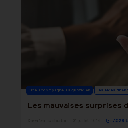
Être accompagné au quotidien
Les aides finan
Les mauvaises surprises d
Publication
Dernière publication : 31 juillet 2014
AG2R 
publiée :