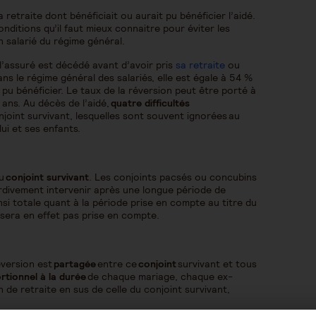
retraite dont bénéficiait ou aurait pu bénéficier l’aidé.
nditions qu’il faut mieux connaitre pour éviter les
 salarié du régime général.
’assuré est décédé avant d’avoir pris
sa retraite
ou
Dans le régime général des salariés, elle est égale à 54 %
t pu bénéficier. Le taux de la réversion peut être porté à
ans. Au décès de l’aidé,
quatre difficultés
oint survivant, lesquelles sont souvent ignorées au
lui et ses enfants.
au
conjoint survivant
. Les conjoints pacsés ou concubins
ardivement intervenir après une longue période de
si totale quant à la période prise en compte au titre du
 sera en effet pas prise en compte.
réversion est
partagée
entre ce
conjoint
survivant et tous
rtionnel à la durée
de chaque mariage, chaque ex-
 de retraite en sus de celle du conjoint survivant,