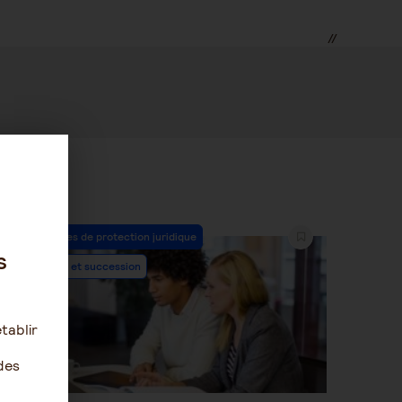
//
Post
Les mesures de protection juridique
Category:
s
Patrimoine et succession
tablir
des