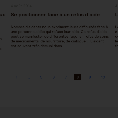
Publication
P
4 août 2014
4
publiée :
pu
aux
Se positionner face à un refus d’aide
L
Nombre d'aidants nous expriment leurs difficultés face à
L
une personne aidée qui refuse leur aide. Ce refus d'aide
»
peut se manifester de différentes façons : refus de soins,
d
ux
de médicaments, de nourriture, de dialogue… L'aidant
l
est souvent très démuni dans…
f
r,
1
…
5
6
7
8
9
10