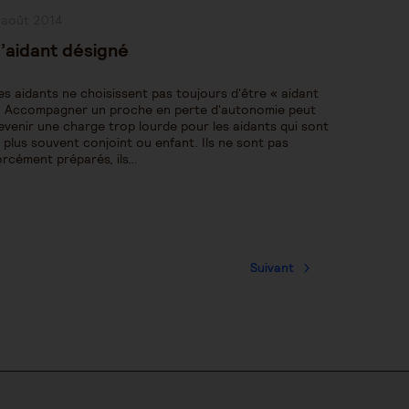
ublication
 août 2014
bliée :
’aidant désigné
es aidants ne choisissent pas toujours d'être « aidant
. Accompagner un proche en perte d'autonomie peut
evenir une charge trop lourde pour les aidants qui sont
e plus souvent conjoint ou enfant. Ils ne sont pas
orcément préparés, ils…
Suivant