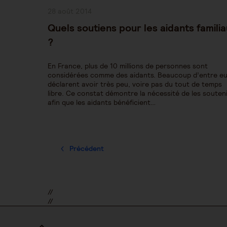
Publication
28 août 2014
publiée :
Quels soutiens pour les aidants famili
?
En France, plus de 10 millions de personnes sont
considérées comme des aidants. Beaucoup d’entre e
déclarent avoir très peu, voire pas du tout de temps
libre. Ce constat démontre la nécessité de les souteni
afin que les aidants bénéficient…
Précédent
//
//