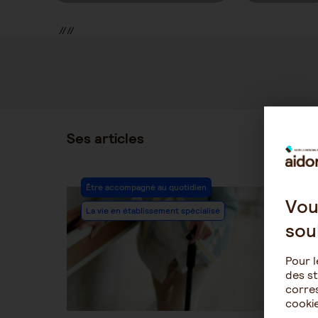
//
//
//
Ses articles
Post
Être accompagné au quotidien
Category:
Vou
La vie en établissement spécialisé
sou
Pour l
des st
corres
cookie