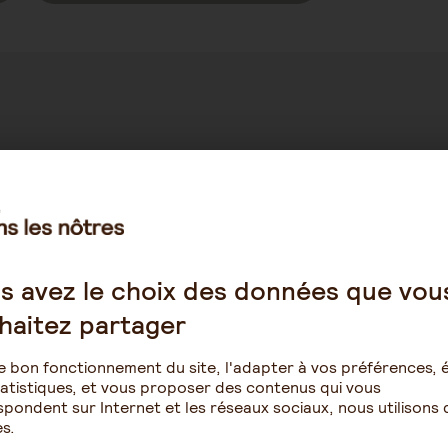
Post
Les mesures de protection juridique
Category:
s avez le choix des données que vou
Patrimoine et succession
haitez partager
e bon fonctionnement du site, l'adapter à vos préférences, é
atistiques, et vous proposer des contenus qui vous
pondent sur Internet et les réseaux sociaux, nous utilisons 
s.