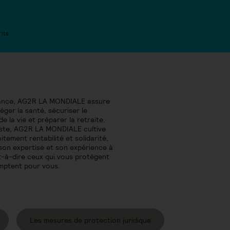
rits
 France, AG2R LA MONDIALE assure
téger la santé, sécuriser le
e la vie et préparer la retraite.
iste, AG2R LA MONDIALE cultive
tement rentabilité et solidarité,
son expertise et son expérience à
st-à-dire ceux qui vous protègent
mptent pour vous.
Les mesures de protection juridique