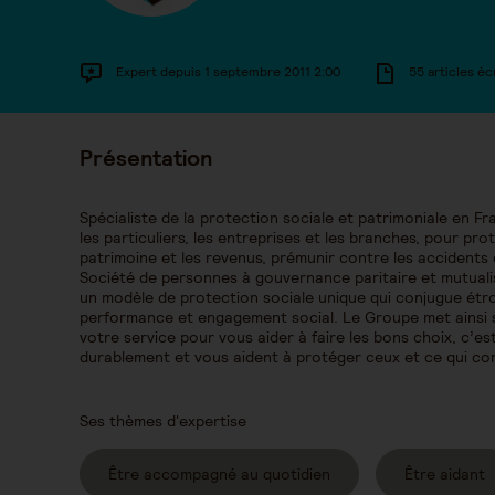
Expert depuis 1 septembre 2011 2:00
55 articles éc
Présentation
Spécialiste de la protection sociale et patrimoniale en
les particuliers, les entreprises et les branches, pour pro
patrimoine et les revenus, prémunir contre les accidents d
Société de personnes à gouvernance paritaire et mutual
un modèle de protection sociale unique qui conjugue étroi
performance et engagement social. Le Groupe met ainsi 
votre service pour vous aider à faire les bons choix, c’e
durablement et vous aident à protéger ceux et ce qui co
Ses thèmes d'expertise
Être accompagné au quotidien
Être aidant