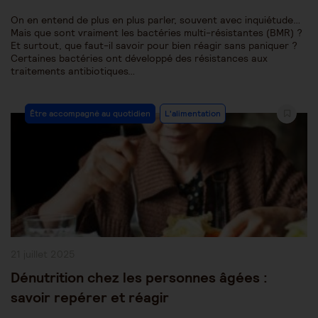
On en entend de plus en plus parler, souvent avec inquiétude…
Mais que sont vraiment les bactéries multi-résistantes (BMR) ?
Et surtout, que faut-il savoir pour bien réagir sans paniquer ?
Certaines bactéries ont développé des résistances aux
traitements antibiotiques…
Post
Être accompagné au quotidien
L'alimentation
Category:
Publication
21 juillet 2025
publiée :
Dénutrition chez les personnes âgées :
savoir repérer et réagir