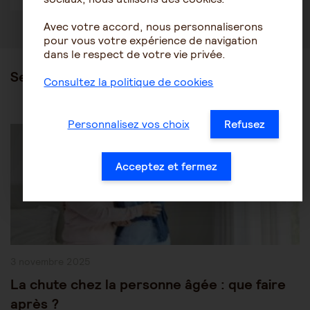
Avec votre accord, nous personnaliserons
pour vous votre expérience de navigation
dans le respect de votre vie privée.
Ses articles
Consultez la politique de cookies
Post
Personnalisez vos choix
Refusez
Être accompagné au quotidien
Maintien à domicile
Category:
Acceptez et fermez
Publication
3 novembre 2025
publiée :
La chute chez la personne âgée : que faire
après ?