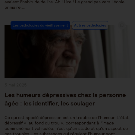
avaient l’habitude de lire. Ah ! Lire ! Le grand pas vers l’école
primaire,…
Post
Les pathologies du vieillissement
Autres pathologies
Category:
Publication
5 mai 2025
publiée :
Les humeurs dépressives chez la personne
âgée : les identifier, les soulager
Ce qui est appelé dépression est un trouble de l’humeur. L’état
dépressif « au fond du trou », correspondant à l’image
communément véhiculée, n’est qu‘un stade et qu‘un aspect de
ces troubles. Les substances qui régulent l’humeur sont