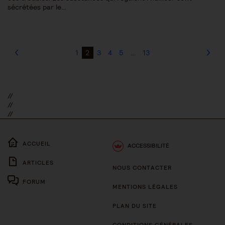
sécrétées par le…
1
2
3
4
5
…
13
//
//
//
ACCUEIL
ACCESSIBILITÉ
ARTICLES
NOUS CONTACTER
FORUM
MENTIONS LÉGALES
PLAN DU SITE
CONDITIONS GÉNÉRALES