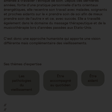
amenée à travailler l’éthique de soin. Depuis ces dernières
années, forte d’une pratique personnelle d’arts orientaux
énergétiques, elle recentre son travail avec malades, soignants
et proches aidants sur le « prendre soin de soi afin de mieux
prendre soin de l’autre » et ce, avec succès. Elle a travaillé
également dans le domaine du massage thérapeutique et de la
musicothérapie lors d’années passées aux Etats-Unis.
C’est donc une approche humaniste qui apporte une vision
différente mais complémentaire des vieillissements.
Ses thèmes d'expertise
Les
Être
Être
pathologies
accompagné
aidant
du
au quotidien
vieillissement
//
//