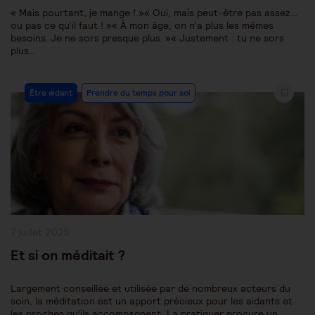
« Mais pourtant, je mange ! »« Oui, mais peut-être pas assez…
ou pas ce qu’il faut ! »« À mon âge, on n’a plus les mêmes
besoins. Je ne sors presque plus. »« Justement : tu ne sors
plus…
Post
Être aidant
Prendre du temps pour soi
Category:
Publication
7 juillet 2025
publiée :
Et si on méditait ?
Largement conseillée et utilisée par de nombreux acteurs du
soin, la méditation est un apport précieux pour les aidants et
les proches qu’ils accompagnent. La pratiquer procure un