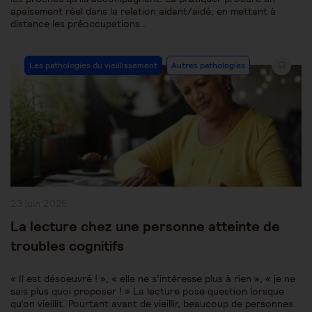
apaisement réel dans la relation aidant/aidé, en mettant à
distance les préoccupations…
Post
Les pathologies du vieillissement
Autres pathologies
Category:
Publication
23 juin 2025
publiée :
La lecture chez une personne atteinte de
troubles cognitifs
« Il est désoeuvré ! », « elle ne s’intéresse plus à rien », « je ne
sais plus quoi proposer ! » La lecture pose question lorsque
qu’on vieillit. Pourtant avant de vieillir, beaucoup de personnes