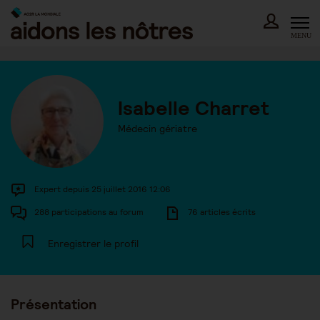
Skip
to
content
MENU
Isabelle Charret
Médecin gériatre
Expert depuis 25 juillet 2016 12:06
288 participations au forum
76 articles écrits
Enregistrer le profil
Présentation