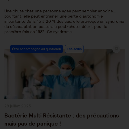
Une chute chez une personne âgée peut sembler anodine…
pourtant, elle peut entraîner une perte d’autonomie
importante.Dans 15 à 20 % des cas, elle provoque un syndrome
de désadaptation posturale post-chute, décrit pour la
première fois en 1982. Ce syndrome…
Post
Être accompagné au quotidien
Les soins
Category:
Publication
28 juillet 2025
publiée :
Bactérie Multi Résistante : des précautions
mais pas de panique !