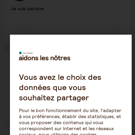
Je suis perdue
2
1340
Alzheimer
Belouette
22 août 2023 7:48
Vous avez le choix des
données que vous
Dégradation suite à annonce décès conjoint
souhaitez partager
Pour le bon fonctionnement du site, l'adapter
1
2225
à vos préférences, établir des statistiques, et
vous proposer des contenus qui vous
correspondent sur Internet et les réseaux
1
…
17
18
19
20
21
22
23
…
36
sociaux, nous utilisons des cookies.