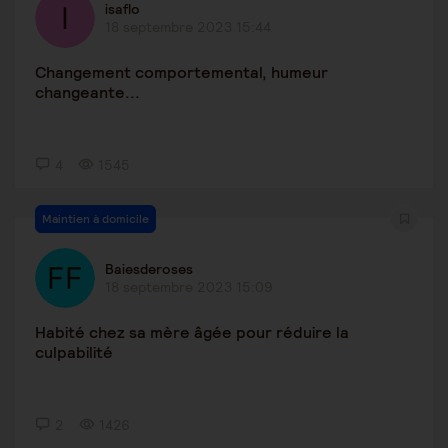
isaflo
18 septembre 2023 15:44
Changement comportemental, humeur
changeante...
4
1545
Maintien à domicile
Baiesderoses
18 septembre 2023 15:09
Habité chez sa mère âgée pour réduire la
culpabilité
2
1426