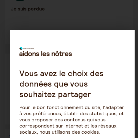
Je suis perdue
2
1340
Alzheimer
Belouette
Vous avez le choix des
22 août 2023 7:48
données que vous
Dégradation suite à annonce décès conjoint
souhaitez partager
Pour le bon fonctionnement du site, l'adapter
à vos préférences, établir des statistiques, et
1
2225
vous proposer des contenus qui vous
correspondent sur Internet et les réseaux
sociaux, nous utilisons des cookies.
1
…
17
18
19
20
21
22
23
…
36