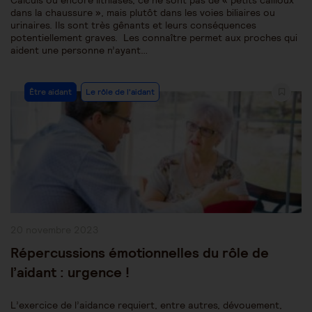
Calculs ou encore lithiases, ce ne sont pas de « petits cailloux
dans la chaussure », mais plutôt dans les voies biliaires ou
urinaires. Ils sont très gênants et leurs conséquences
potentiellement graves. Les connaître permet aux proches qui
aident une personne n’ayant…
Post
Être aidant
Le rôle de l'aidant
Category:
Publication
20 novembre 2023
publiée :
Répercussions émotionnelles du rôle de
l’aidant : urgence !
L’exercice de l’aidance requiert, entre autres, dévouement,