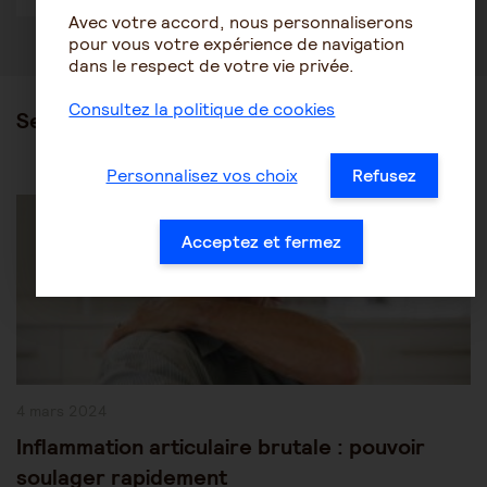
Avec votre accord, nous personnaliserons
pour vous votre expérience de navigation
dans le respect de votre vie privée.
Consultez la politique de cookies
Ses articles
Personnalisez vos choix
Refusez
Post
Les pathologies du vieillissement
Autres pathologies
Category:
Acceptez et fermez
Publication
4 mars 2024
publiée :
Inflammation articulaire brutale : pouvoir
soulager rapidement