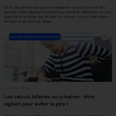
60 % des personnes qui accompagnent un proche sont des
femmes. Elles négligent souvent leur santé au détriment du soin
apporté au proche. Sur le sujet du cancer, il y a un réel besoin
de mettre de côté les idées…
Post
Les pathologies du vieillissement
Autres pathologies
Category:
Publication
3 janvier 2024
publiée :
Les calculs biliaires ou urinaires : être
vigilant pour éviter le pire !