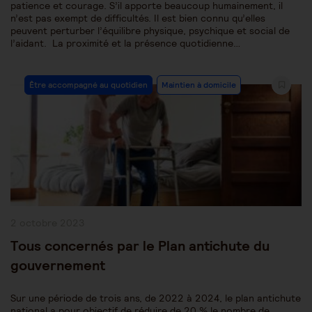
patience et courage. S’il apporte beaucoup humainement, il
n’est pas exempt de difficultés. Il est bien connu qu’elles
peuvent perturber l’équilibre physique, psychique et social de
l’aidant. La proximité et la présence quotidienne…
Post
Être accompagné au quotidien
Maintien à domicile
Category:
Publication
2 octobre 2023
publiée :
Tous concernés par le Plan antichute du
gouvernement
Sur une période de trois ans, de 2022 à 2024, le plan antichute
national a pour objectif de réduire de 20 % le nombre de