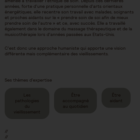
amenée à travailler l’éthique de soin. Depuis ces dernières
années, forte d’une pratique personnelle d’arts orientaux
énergétiques, elle recentre son travail avec malades, soignants
et proches aidants sur le « prendre soin de soi afin de mieux
prendre soin de l’autre » et ce, avec succès. Elle a travaillé
également dans le domaine du massage thérapeutique et de la
musicothérapie lors d’années passées aux Etats-Unis.
C’est donc une approche humaniste qui apporte une vision
différente mais complémentaire des vieillissements.
Ses thèmes d'expertise
Les
Être
Être
pathologies
accompagné
aidant
du
au quotidien
vieillissement
//
//