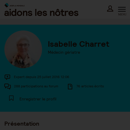
Skip
to
content
MENU
Isabelle Charret
Médecin gériatre
Expert depuis 25 juillet 2016 12:06
288 participations au forum
76 articles écrits
Enregistrer le profil
Présentation