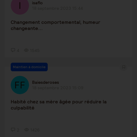
isaflo
18 septembre 2023 15:44
Changement comportemental, humeur
changeante...
4
1545
Maintien à domicile
Baiesderoses
18 septembre 2023 15:09
Habité chez sa mère âgée pour réduire la
culpabilité
2
1426