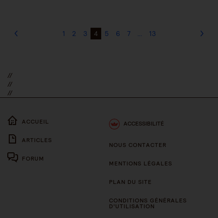
1
2
3
4
5
6
7
…
13
//
//
//
ACCUEIL
ACCESSIBILITÉ
ARTICLES
NOUS CONTACTER
FORUM
MENTIONS LÉGALES
PLAN DU SITE
CONDITIONS GÉNÉRALES
D’UTILISATION