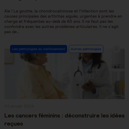
Aïe ! La goutte, la chondrocalcinose et l’infection sont les
causes principales des arthrites aiguës, urgentes à prendre en
charge et fréquentes au-delà de 65 ans. Il ne faut pas les
confondre avec les autres problèmes articulaires. Il ne s’agit
pas de…
Post
Les pathologies du vieillissement
Autres pathologies
Category:
Publication
24 janvier 2024
publiée :
Les cancers féminins : déconstruire les idées
reçues