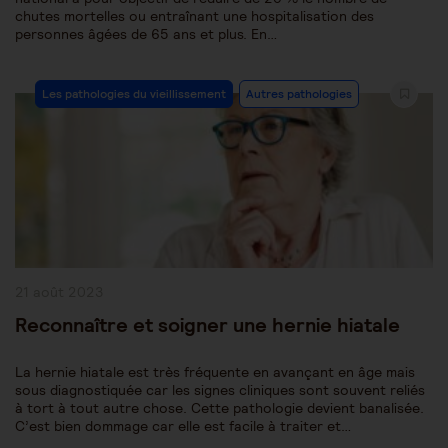
chutes mortelles ou entraînant une hospitalisation des
personnes âgées de 65 ans et plus. En…
Post
Les pathologies du vieillissement
Autres pathologies
Category:
Publication
21 août 2023
publiée :
Reconnaître et soigner une hernie hiatale
La hernie hiatale est très fréquente en avançant en âge mais
sous diagnostiquée car les signes cliniques sont souvent reliés
à tort à tout autre chose. Cette pathologie devient banalisée.
C’est bien dommage car elle est facile à traiter et…