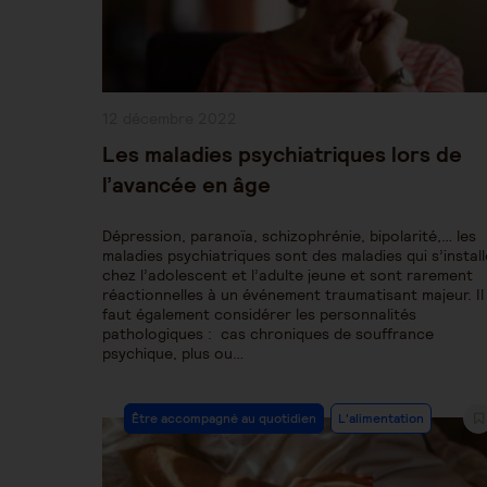
Publication
12 décembre 2022
publiée :
Les maladies psychiatriques lors de
l’avancée en âge
Dépression, paranoïa, schizophrénie, bipolarité,… les
maladies psychiatriques sont des maladies qui s’instal
chez l’adolescent et l’adulte jeune et sont rarement
réactionnelles à un événement traumatisant majeur. Il
faut également considérer les personnalités
pathologiques : cas chroniques de souffrance
psychique, plus ou…
Post
Être accompagné au quotidien
L'alimentation
Category: