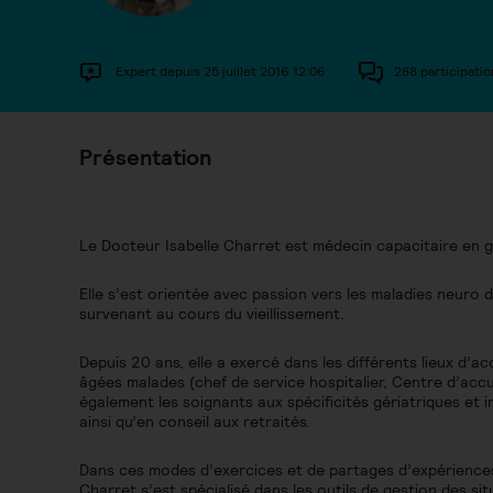
Expert depuis 25 juillet 2016 12:06
288 participatio
Présentation
Le Docteur Isabelle Charret est médecin capacitaire en g
Elle s’est orientée avec passion vers les maladies neuro
survenant au cours du vieillissement.
Depuis 20 ans, elle a exercé dans les différents lieux 
âgées malades (chef de service hospitalier, Centre d’accue
également les soignants aux spécificités gériatriques et i
ainsi qu’en conseil aux retraités.
Dans ces modes d’exercices et de partages d’expériences 
Charret s’est spécialisé dans les outils de gestion des sit