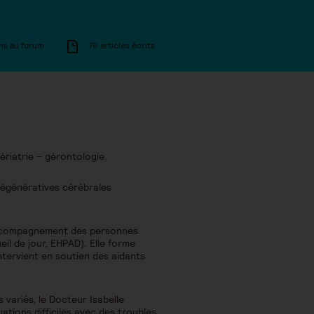
ns au forum
76 articles écrits
ériatrie – gérontologie.
 dégénératives cérébrales
d’accompagnement des personnes
il de jour, EHPAD). Elle forme
ntervient en soutien des aidants
variés, le Docteur Isabelle
uations difficiles avec des troubles