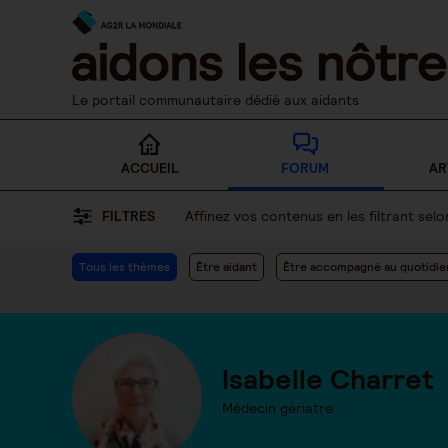
Skip
to
content
Le portail communautaire dédié aux aidants
ACCUEIL
FORUM
AR
FILTRES
Affinez vos contenus en les filtrant se
Tous les thèmes
Être aidant
Être accompagné au quotidie
Isabelle Charret
Médecin gériatre