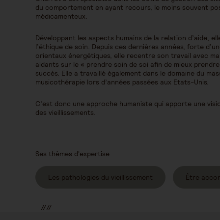
du comportement en ayant recours, le moins souvent pos
médicamenteux.
Développant les aspects humains de la relation d’aide, ell
l’éthique de soin. Depuis ces dernières années, forte d’u
orientaux énergétiques, elle recentre son travail avec m
aidants sur le « prendre soin de soi afin de mieux prendre
succès. Elle a travaillé également dans le domaine du ma
musicothérapie lors d’années passées aux Etats-Unis.
C’est donc une approche humaniste qui apporte une visi
des vieillissements.
Ses thèmes d'expertise
Les pathologies du vieillissement
Être acco
//
//
//