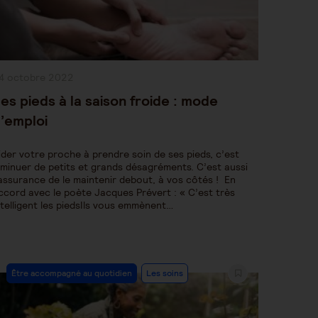
ublication
4 octobre 2022
bliée :
es pieds à la saison froide : mode
’emploi
ider votre proche à prendre soin de ses pieds, c’est
iminuer de petits et grands désagréments. C’est aussi
’assurance de le maintenir debout, à vos côtés ! En
ccord avec le poète Jacques Prévert : « C’est très
ntelligent les piedsIls vous emmènent…
Post
Être accompagné au quotidien
Les soins
Category: