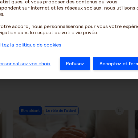
atistiques, et vous proposer des contenus qui vous
ngement comportement
evolution aphasie primai
pondent sur Internet et les réseaux sociaux, nous utilisons 
e chute, peut on parler de
logopénique en démence
s.
semen...
corps de lewy...
votre accord, nous personnaliserons pour vous votre expér
igation dans le respect de votre vie privée.
1680
15
6834
tez la politique de cookies
…
19
20
21
22
23
24
25
…
ersonnalisez vos choix
Refusez
Acceptez et fer
Post
Être aidant
Le rôle de l'aidant
Category: