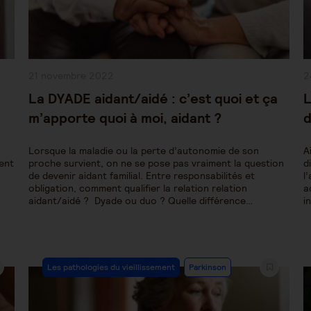
Publication
P
21 novembre 2022
2
publiée :
pu
La DYADE aidant/aidé : c’est quoi et ça
L
m’apporte quoi à moi, aidant ?
d
Lorsque la maladie ou la perte d’autonomie de son
A
lent
proche survient, on ne se pose pas vraiment la question
d
de devenir aidant familial. Entre responsabilités et
l
obligation, comment qualifier la relation relation
a
aidant/aidé ? Dyade ou duo ? Quelle différence…
i
Post
Les pathologies du vieillissement
Parkinson
Category: