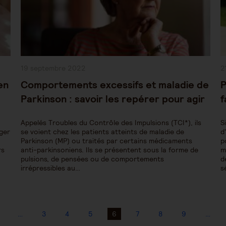
Publication
P
19 septembre 2022
2
publiée :
pu
en
Comportements excessifs et maladie de
P
Parkinson : savoir les repérer pour agir
f
Appelés Troubles du Contrôle des Impulsions (TCI*), ils
S
nger
se voient chez les patients atteints de maladie de
d
Parkinson (MP) ou traités par certains médicaments
p
rs
anti-parkinsoniens. Ils se présentent sous la forme de
m
pulsions, de pensées ou de comportements
d
irrépressibles au…
s
…
3
4
5
6
7
8
9
…