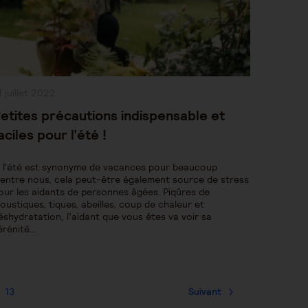
ublication
1 juillet 2022
bliée :
etites précautions indispensable et
aciles pour l’été !
i l'été est synonyme de vacances pour beaucoup
'entre nous, cela peut-être également source de stress
our les aidants de personnes âgées. Piqûres de
oustiques, tiques, abeilles, coup de chaleur et
éshydratation, l’aidant que vous êtes va voir sa
érénité…
13
Suivant