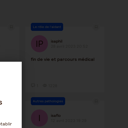
Le rôle de l'aidant
isaphil
1
28 avril 2023 20:52
fin de vie et parcours médical
1
1228
s
Autres pathologies
isaflo
0
12 avril 2023 19:29
tablir