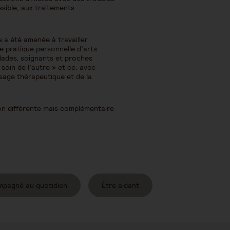
sible, aux traitements
e a été amenée à travailler
ne pratique personnelle d’arts
alades, soignants et proches
 soin de l’autre » et ce, avec
ssage thérapeutique et de la
on différente mais complémentaire
mpagné au quotidien
Être aidant