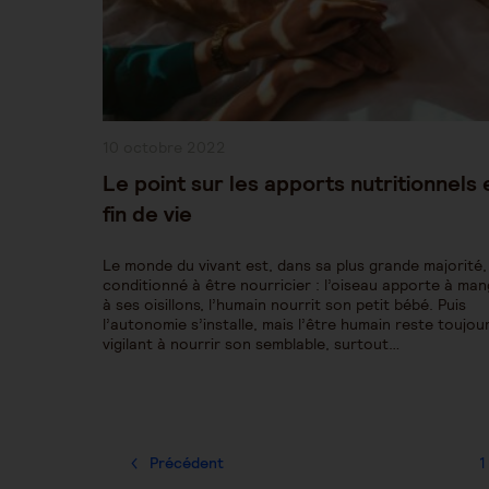
Publication
10 octobre 2022
publiée :
Le point sur les apports nutritionnels 
fin de vie
Le monde du vivant est, dans sa plus grande majorité,
conditionné à être nourricier : l’oiseau apporte à ma
à ses oisillons, l’humain nourrit son petit bébé. Puis
l’autonomie s’installe, mais l’être humain reste toujou
vigilant à nourrir son semblable, surtout…
Précédent
1