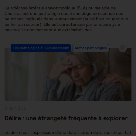
La sclérose latérale amyotrophique (SLA) ou maladie de
Charcot est une pathologie due à une dégénérescence des
neurones impliqués dans le mouvement (aussi bien bouger que
parler ou respirer). Elle est caractérisée par une paralysie
musculaire commençant aux extrémités des…
Post
Les pathologies du vieillissement
Autres pathologies
Category:
Publication
21 juin 2021
publiée :
Délire : une étrangeté fréquente à explorer
Le délire est l’expression d’une déformation de la réalité qui fait