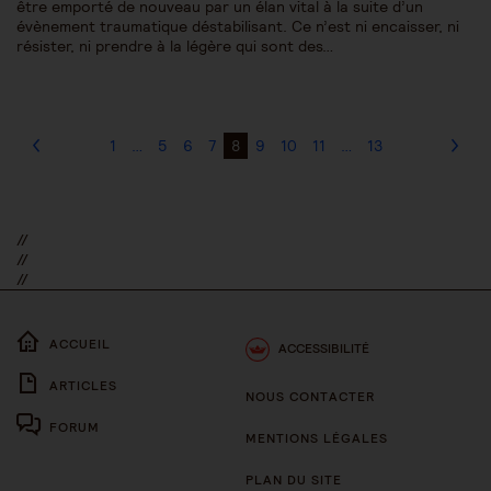
être emporté de nouveau par un élan vital à la suite d’un
évènement traumatique déstabilisant. Ce n’est ni encaisser, ni
résister, ni prendre à la légère qui sont des…
1
…
5
6
7
8
9
10
11
…
13
//
//
//
ACCUEIL
ACCESSIBILITÉ
ARTICLES
NOUS CONTACTER
FORUM
MENTIONS LÉGALES
PLAN DU SITE