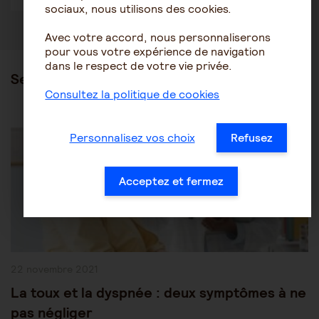
sociaux, nous utilisons des cookies.
Avec votre accord, nous personnaliserons
pour vous votre expérience de navigation
dans le respect de votre vie privée.
Ses articles
Consultez la politique de cookies
Post
Les pathologies du vieillissement
Autres pathologies
Personnalisez vos choix
Refusez
Category:
Acceptez et fermez
Publication
22 novembre 2021
publiée :
La toux et la dyspnée : deux symptômes à ne
pas négliger