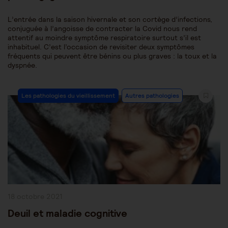
L’entrée dans la saison hivernale et son cortège d’infections,
conjuguée à l’angoisse de contracter la Covid nous rend
attentif au moindre symptôme respiratoire surtout s’il est
inhabituel. C’est l’occasion de revisiter deux symptômes
fréquents qui peuvent être bénins ou plus graves : la toux et la
dyspnée.
Post
Les pathologies du vieillissement
Autres pathologies
Category:
Publication
18 octobre 2021
publiée :
Deuil et maladie cognitive