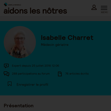
Skip
to
content
MENU
Isabelle Charret
Médecin gériatre
Expert depuis 25 juillet 2016 12:06
288 participations au forum
76 articles écrits
Enregistrer le profil
Présentation