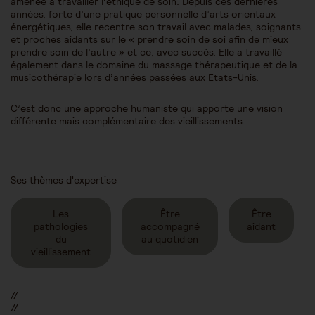
amenée à travailler l’éthique de soin. Depuis ces dernières
années, forte d’une pratique personnelle d’arts orientaux
énergétiques, elle recentre son travail avec malades, soignants
et proches aidants sur le « prendre soin de soi afin de mieux
prendre soin de l’autre » et ce, avec succès. Elle a travaillé
également dans le domaine du massage thérapeutique et de la
musicothérapie lors d’années passées aux Etats-Unis.
C’est donc une approche humaniste qui apporte une vision
différente mais complémentaire des vieillissements.
Ses thèmes d'expertise
Les
Être
Être
pathologies
accompagné
aidant
du
au quotidien
vieillissement
//
//