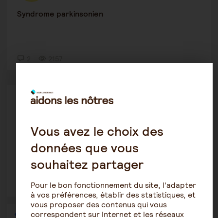
Syndrome parkinsonien
2
2157
Le rôle de l'aidant
Victoraime
16 novembre 2022 9:23
Vous avez le choix des
Idées d'activités pour les personnes âgées
données que vous
souhaitez partager
Pour le bon fonctionnement du site, l'adapter
8
1654
à vos préférences, établir des statistiques, et
vous proposer des contenus qui vous
correspondent sur Internet et les réseaux
1
…
22
23
24
25
26
27
28
…
36