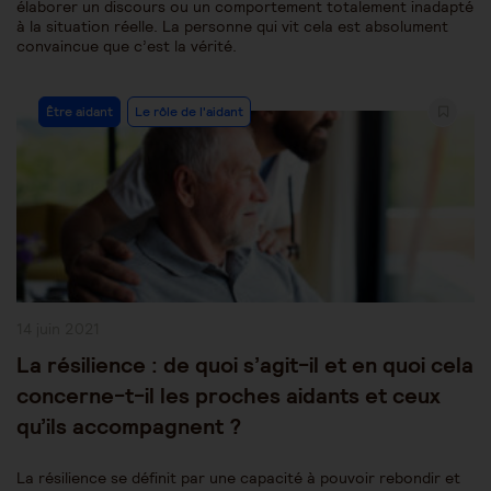
élaborer un discours ou un comportement totalement inadapté
à la situation réelle. La personne qui vit cela est absolument
convaincue que c’est la vérité.
Post
Être aidant
Le rôle de l'aidant
Category:
Publication
14 juin 2021
publiée :
La résilience : de quoi s’agit-il et en quoi cela
concerne-t-il les proches aidants et ceux
qu’ils accompagnent ?
La résilience se définit par une capacité à pouvoir rebondir et