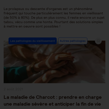
Le prolapsus ou descente d’organes est un phénomène
fréquent qui touche particulièrement les femmes en vieillissant
(de 50% à 80%). De plus en plus connu, il reste encore un sujet
tabou, vécu comme une honte. Pourtant des solutions simples
à mettre en oeuvre sont possibles !
Post
Les pathologies du vieillissement
Autres pathologies
Category:
Publication
2 août 2021
publiée :
La maladie de Charcot : prendre en charge
une maladie sévère et anticiper la fin de vie