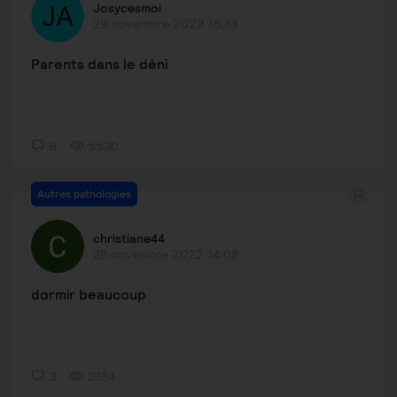
Josycesmoi
29 novembre 2022 15:13
Parents dans le déni
6
5530
Autres pathologies
christiane44
28 novembre 2022 14:08
dormir beaucoup
3
2884