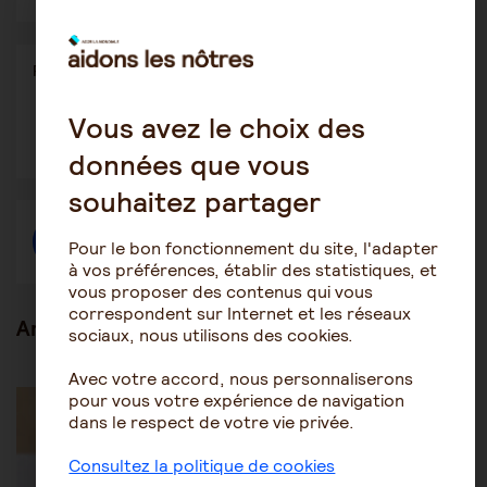
Partager
Partager l'article
ce
contenu
Vous avez le choix des
Ouvrir
Ouvrir
Ouvrir
dans
dans
dans
données que vous
une
une
une
autre
autre
autre
fenêtre
fenêtre
fenêtre
souhaitez partager
Créer une discussion à propos de l'article
Pour le bon fonctionnement du site, l'adapter
à vos préférences, établir des statistiques, et
vous proposer des contenus qui vous
correspondent sur Internet et les réseaux
Articles en lien
sociaux, nous utilisons des cookies.
Avec votre accord, nous personnaliserons
Les pathologies du vieillissement
Autres pathologies
pour vous votre expérience de navigation
dans le respect de votre vie privée.
Consultez la politique de cookies