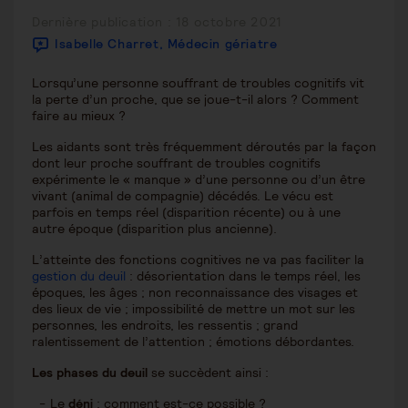
Publication
Dernière publication : 18 octobre 2021
publiée :
Isabelle Charret, Médecin gériatre
Lorsqu’une personne souffrant de troubles cognitifs vit
la perte d’un proche, que se joue-t-il alors ? Comment
faire au mieux ?
Les aidants sont très fréquemment déroutés par la façon
dont leur proche souffrant de troubles cognitifs
expérimente le « manque » d’une personne ou d’un être
vivant (animal de compagnie) décédés. Le vécu est
parfois en temps réel (disparition récente) ou à une
autre époque (disparition plus ancienne).
L’atteinte des fonctions cognitives ne va pas faciliter la
gestion du deuil
: désorientation dans le temps réel, les
époques, les âges ; non reconnaissance des visages et
des lieux de vie ; impossibilité de mettre un mot sur les
personnes, les endroits, les ressentis ; grand
ralentissement de l’attention ; émotions débordantes.
Les phases du deuil
se succèdent ainsi :
Le
déni
: comment est-ce possible ?