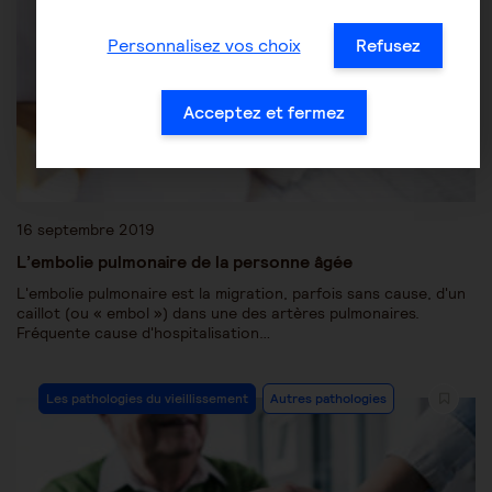
Personnalisez vos choix
Refusez
Acceptez et fermez
16 septembre 2019
L’embolie pulmonaire de la personne âgée
L'embolie pulmonaire est la migration, parfois sans cause, d'un
caillot (ou « embol ») dans une des artères pulmonaires.
Fréquente cause d'hospitalisation…
Les pathologies du vieillissement
Autres pathologies