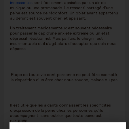
incessantes
sont facilement apaisées par un air de
musique ou une promenade. Le ressenti partagé d’une
peine est source de réconfort. Un objet ayant appartenu
au défunt est souvent chéri et apaisant.
Un traitement médicamenteux est souvent nécessaire
pour passer le cap d’une anxiété extrême ou un état
dépressif réactionnel. Mais parfois, le chagrin est
insurmontable et il s’agit alors d’accepter que cela nous
dépasse.
Etape de toute vie dont personne ne peut être exempté,
la disparition d’un être cher nous touche, malade ou pas.
Il est utile que les aidants connaissent les spécificités
d’expression de la peine chez les personnes qu’ils
accompagnent, sans oublier que toute peine est
partagée…