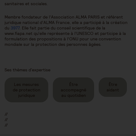
sanitaires et sociales.
Membre fondateur de l’Association ALMA PARIS et référent
juridique national d’ALMA France, elle a participé à la création
du
3977
. Elle fait partie du conseil scientifique de la
www.fiapa.net qu’elle représente à l’UNESCO et participe à la
formulation des propositions à l’ONU pour une convention
mondiale sur la protection des personnes âgées.
Ses thèmes d'expertise
Les mesures
Être
Être
de protection
accompagné
aidant
juridique
au quotidien
//
//
//