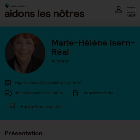
Skip
to
content
MENU
Marie-Hélène Isern-
Réal
Avocate
Expert depuis 20 décembre 2011 18:00
452 participations au forum
130 articles écrits
Enregistrer le profil
Présentation