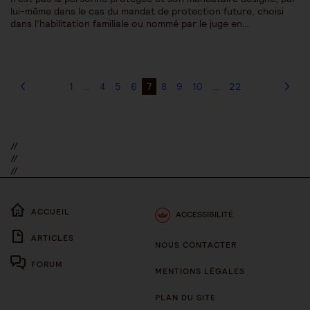
lui-même dans le cas du mandat de protection future, choisi
dans l’habilitation familiale ou nommé par le juge en…
1
…
4
5
6
7
8
9
10
…
22
//
//
//
ACCUEIL
ACCESSIBILITÉ
ARTICLES
NOUS CONTACTER
FORUM
MENTIONS LÉGALES
PLAN DU SITE