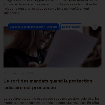
obligation et s’interrogent sur le coût de l’intervention de cet
auxiliaire de justice. La convention d’honoraires formalise les
relations entre un avocat et son client particulièrement
vulnérable.
Post
Les mesures de protection juridique
Le mandataire
Category:
Publication
24 novembre 2020
publiée :
Le sort des mandats quand la protection
judiciaire est prononcée
Lorsqu’une personne est placée sous protection judiciaire, les
mandats précédemment donnés ne sont plus valables. En effet,