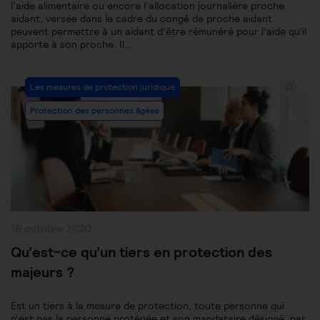
l’aide alimentaire ou encore l’allocation journalière proche
aidant, versée dans le cadre du congé de proche aidant
peuvent permettre à un aidant d’être rémunéré pour l’aide qu’il
apporte à son proche. Il…
Post
Les mesures de protection juridique
Category:
Protection des personnes âgées
Publication
16 octobre 2020
publiée :
Qu’est-ce qu’un tiers en protection des
majeurs ?
Est un tiers à la mesure de protection, toute personne qui
n’est pas la personne protégée et son mandataire désigné, par