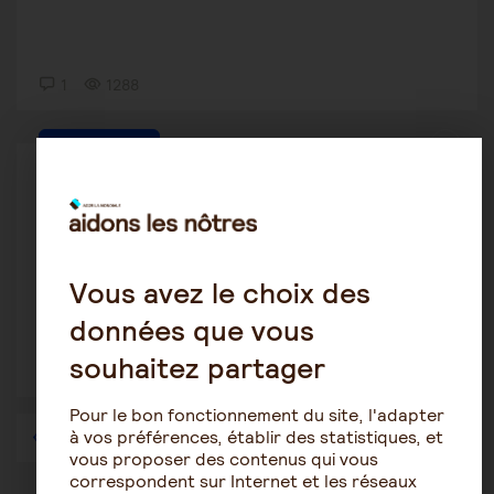
1
1288
Tutelle-Curatelle
Ipymachri
16 janvier 2020 23:31
Curatelle simple ou ha imitation familiale
Vous avez le choix des
données que vous
souhaitez partager
2
1543
Pour le bon fonctionnement du site, l'adapter
à vos préférences, établir des statistiques, et
1
…
48
49
50
51
52
53
54
…
57
vous proposer des contenus qui vous
correspondent sur Internet et les réseaux