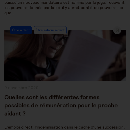
puisqu’un nouveau mandataire est nommé par le juge, recevant
les pouvoirs donnés par la loi, il y aurait conflit de pouvoirs, ce
que…
Post
Être aidant
Être salarié aidant
Category:
Publication
9 novembre 2020
publiée :
Quelles sont les différentes formes
possibles de rémunération pour le proche
aidant ?
L’emploi direct, l’indemnisation dans le cadre d’une succession,