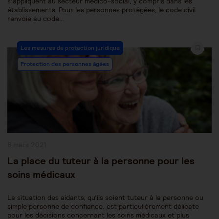
s’appliquent au secteur médico-social, y compris dans les
établissements. Pour les personnes protégées, le code civil
renvoie au code…
Post
Les mesures de protection juridique
Category:
Protection des personnes âgées
Publication
8 mars 2021
publiée :
La place du tuteur à la personne pour les
soins médicaux
La situation des aidants, qu’ils soient tuteur à la personne ou
simple personne de confiance, est particulièrement délicate
pour les décisions concernant les soins médicaux et plus