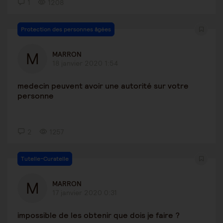
1
1208
Protection des personnes âgées
MARRON
18 janvier 2020 1:54
medecin peuvent avoir une autorité sur votre
personne
2
1257
Tutelle-Curatelle
MARRON
17 janvier 2020 0:31
impossible de les obtenir que dois je faire ?