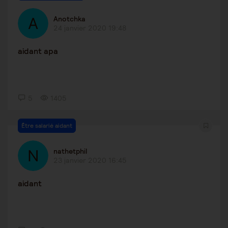
Anotchka
24 janvier 2020 19:48
aidant apa
5
1405
Être salarié aidant
nathetphil
23 janvier 2020 16:45
aidant