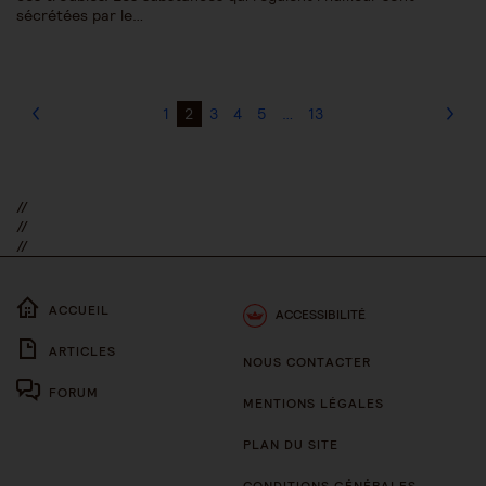
sécrétées par le…
1
2
3
4
5
…
13
//
//
//
ACCUEIL
ACCESSIBILITÉ
ARTICLES
NOUS CONTACTER
FORUM
MENTIONS LÉGALES
PLAN DU SITE
CONDITIONS GÉNÉRALES