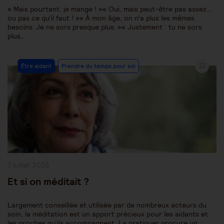
« Mais pourtant, je mange ! »« Oui, mais peut-être pas assez…
ou pas ce qu’il faut ! »« À mon âge, on n’a plus les mêmes
besoins. Je ne sors presque plus. »« Justement : tu ne sors
plus…
Post
Être aidant
Prendre du temps pour soi
Category:
Publication
7 juillet 2025
publiée :
Et si on méditait ?
Largement conseillée et utilisée par de nombreux acteurs du
soin, la méditation est un apport précieux pour les aidants et
les proches qu’ils accompagnent. La pratiquer procure un