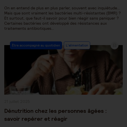
On en entend de plus en plus parler, souvent avec inquiétude…
Mais que sont vraiment les bactéries multi-résistantes (BMR) ?
Et surtout, que faut-il savoir pour bien réagir sans paniquer ?
Certaines bactéries ont développé des résistances aux
traitements antibiotiques…
Post
Être accompagné au quotidien
L'alimentation
Category:
Publication
21 juillet 2025
publiée :
Dénutrition chez les personnes âgées :
savoir repérer et réagir