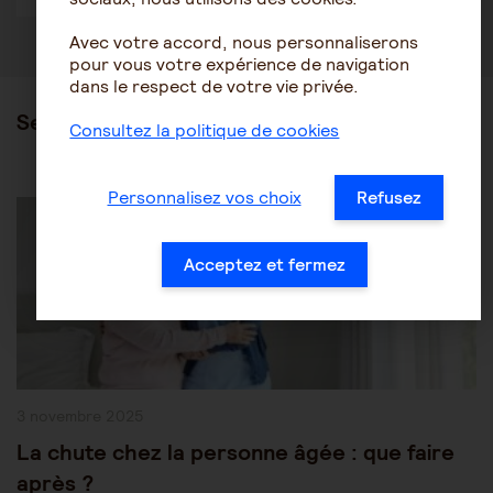
Avec votre accord, nous personnaliserons
pour vous votre expérience de navigation
dans le respect de votre vie privée.
Ses articles
Consultez la politique de cookies
Post
Personnalisez vos choix
Refusez
Être accompagné au quotidien
Maintien à domicile
Category:
Acceptez et fermez
Publication
3 novembre 2025
publiée :
La chute chez la personne âgée : que faire
après ?