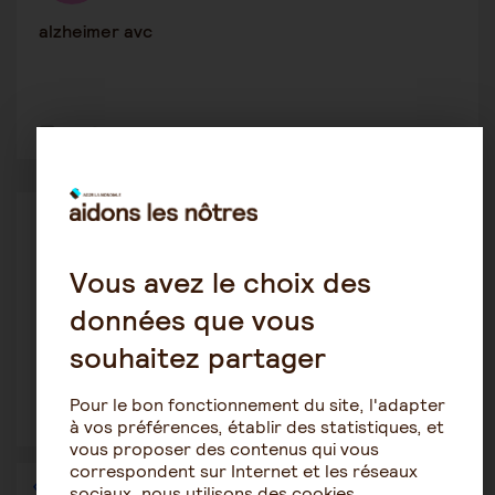
alzheimer avc
3
4613
Maintien à domicile
Majo17
3 décembre 2019 7:34
Vous avez le choix des
données que vous
alzheimer apa diabète
souhaitez partager
Pour le bon fonctionnement du site, l'adapter
2
1589
à vos préférences, établir des statistiques, et
vous proposer des contenus qui vous
correspondent sur Internet et les réseaux
1
…
32
33
34
35
36
sociaux, nous utilisons des cookies.