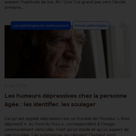
avaient l’habitude de lire. Ah ! Lire ! Le grand pas vers l’école
primaire,…
Post
Les pathologies du vieillissement
Autres pathologies
Category:
Publication
5 mai 2025
publiée :
Les humeurs dépressives chez la personne
âgée : les identifier, les soulager
Ce qui est appelé dépression est un trouble de l’humeur. L’état
dépressif « au fond du trou », correspondant à l’image
communément véhiculée, n’est qu‘un stade et qu‘un aspect de
ces troubles. Les substances qui régulent l’humeur sont