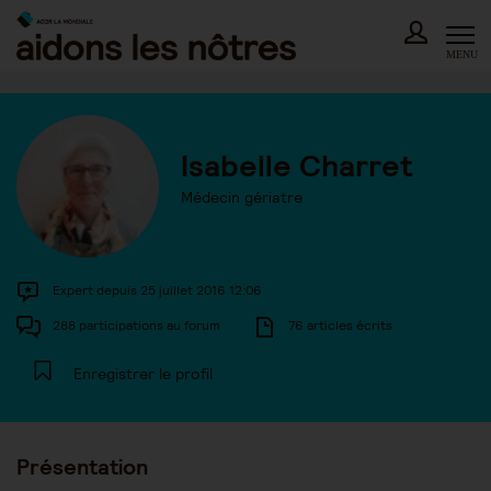
Skip
to
content
MENU
Isabelle Charret
Médecin gériatre
Expert depuis 25 juillet 2016 12:06
288 participations au forum
76 articles écrits
Enregistrer le profil
Présentation