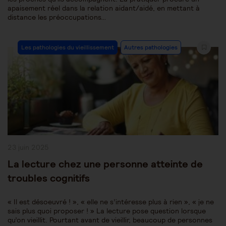
apaisement réel dans la relation aidant/aidé, en mettant à
distance les préoccupations…
Post
Les pathologies du vieillissement
Autres pathologies
Category:
Publication
23 juin 2025
publiée :
La lecture chez une personne atteinte de
troubles cognitifs
« Il est désoeuvré ! », « elle ne s’intéresse plus à rien », « je ne
sais plus quoi proposer ! » La lecture pose question lorsque
qu’on vieillit. Pourtant avant de vieillir, beaucoup de personnes