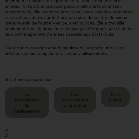
amenée à travailler l’éthique de soin. Depuis ces dernières
années, forte d’une pratique personnelle d’arts orientaux
énergétiques, elle recentre son travail avec malades, soignants
et proches aidants sur le « prendre soin de soi afin de mieux
prendre soin de l’autre » et ce, avec succès. Elle a travaillé
également dans le domaine du massage thérapeutique et de la
musicothérapie lors d’années passées aux Etats-Unis.
C’est donc une approche humaniste qui apporte une vision
différente mais complémentaire des vieillissements.
Ses thèmes d'expertise
Les
Être
Être
pathologies
accompagné
aidant
du
au quotidien
vieillissement
//
//