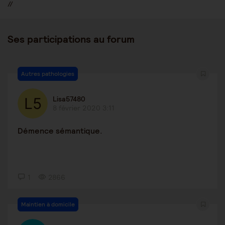
//
Ses participations au forum
Autres pathologies
Lisa57480
8 février 2020 3:11
Démence sémantique.
1
2866
Maintien à domicile