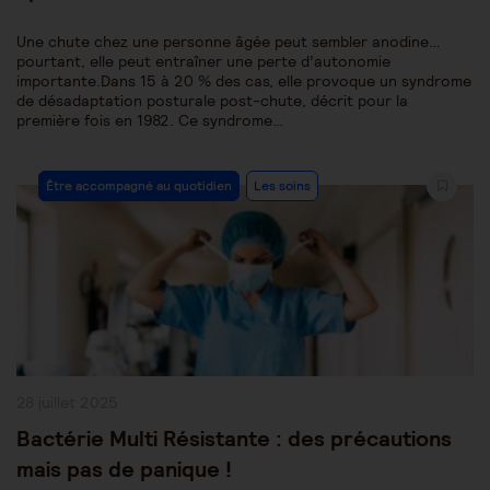
Une chute chez une personne âgée peut sembler anodine…
pourtant, elle peut entraîner une perte d’autonomie
importante.Dans 15 à 20 % des cas, elle provoque un syndrome
de désadaptation posturale post-chute, décrit pour la
première fois en 1982. Ce syndrome…
Post
Être accompagné au quotidien
Les soins
Category:
Publication
28 juillet 2025
publiée :
Bactérie Multi Résistante : des précautions
mais pas de panique !