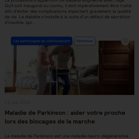
La probabilité d’apparition du diabète augmente avec l’âge.
Qu’il soit inaugural ou connu, il doit impérativement être traité
afin d’éviter des complications impactant gravement la qualité
de vie. Le diabète s’installe à la suite d’un défaut de sécrétion
d’insuline, qui…
Post
Les pathologies du vieillissement
Parkinson
Category:
Publication
22 mai 2023
publiée :
Maladie de Parkinson : aider votre proche
lors des blocages de la marche
La maladie de Parkinson est une maladie neuro-dégénérative