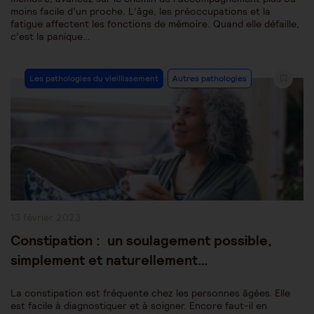
moins facile d’un proche. L’âge, les préoccupations et la
fatigue affectent les fonctions de mémoire. Quand elle défaille,
c’est la panique…
Post
Les pathologies du vieillissement
Autres pathologies
Category:
Publication
13 février 2023
publiée :
Constipation : un soulagement possible,
simplement et naturellement…
La constipation est fréquente chez les personnes âgées. Elle
est facile à diagnostiquer et à soigner. Encore faut-il en