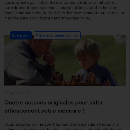
caractérisée par l’atteinte des zones cérébrales initiant et
coordonnant le mouvement.Les symptômes sont la lenteur
dans le mouvement, la rigidité et les tremblements au repos. La
marche sera donc forcément impactée : une…
Post
Être aidant
Prendre du temps pour soi
Category:
Publication
27 mars 2023
publiée :
Quatre astuces originales pour aider
efficacement votre mémoire !
Vous, aidants, qui ne souffrez pas d’une maladie affectant la
mémoire, avancez sur le chemin de l’accompagnement plus ou