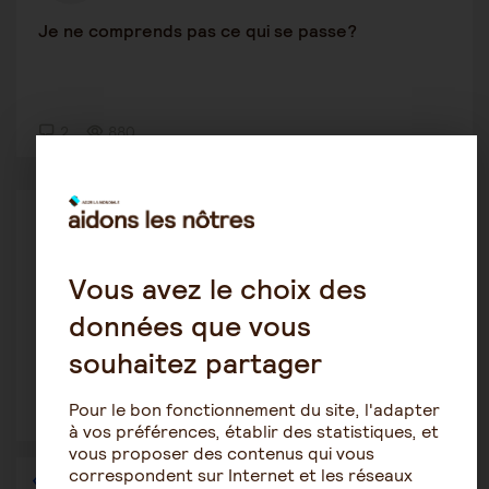
Je ne comprends pas ce qui se passe?
2
880
Les soins
leoai
24 janvier 2024 16:31
Vous avez le choix des
Cancer phase terminale, fin de vie à l'hopital
données que vous
souhaitez partager
Pour le bon fonctionnement du site, l'adapter
1
8837
à vos préférences, établir des statistiques, et
vous proposer des contenus qui vous
correspondent sur Internet et les réseaux
1
…
14
15
16
17
18
19
20
…
36