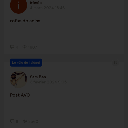
irénée
4 mars 2024 18:46
refus de soins
4
1607
Le rôle de l'aidant
Sam Ben
3 février 2024 9:05
Post AVC
6
3560