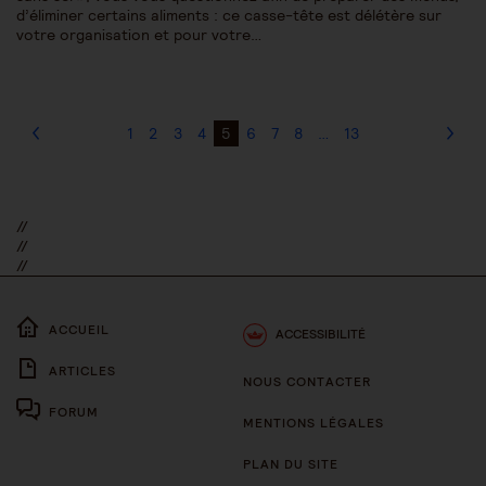
d’éliminer certains aliments : ce casse-tête est délétère sur
votre organisation et pour votre…
1
2
3
4
5
6
7
8
…
13
//
//
//
ACCUEIL
ACCESSIBILITÉ
ARTICLES
NOUS CONTACTER
FORUM
MENTIONS LÉGALES
PLAN DU SITE