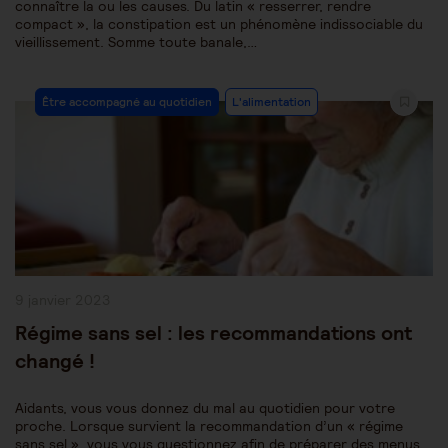
connaître la ou les causes. Du latin « resserrer, rendre
compact », la constipation est un phénomène indissociable du
vieillissement. Somme toute banale,…
Post
Être accompagné au quotidien
L'alimentation
Category:
Publication
9 janvier 2023
publiée :
Régime sans sel : les recommandations ont
changé !
Aidants, vous vous donnez du mal au quotidien pour votre
proche. Lorsque survient la recommandation d’un « régime
sans sel », vous vous questionnez afin de préparer des menus,