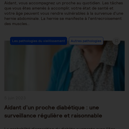
Aidant, vous accompagnez un proche au quotidien. Les tâches
que vous êtes amenés à accomplir, votre état de santé et
votre âge peuvent vous rendre vulnérables à la survenue d’une
hernie abdominale. La hernie se manifeste à l’entrecroisement
des muscles…
Post
Les pathologies du vieillissement
Autres pathologies
Category:
Publication
5 juin 2023
publiée :
Aidant d’un proche diabétique : une
surveillance régulière et raisonnable