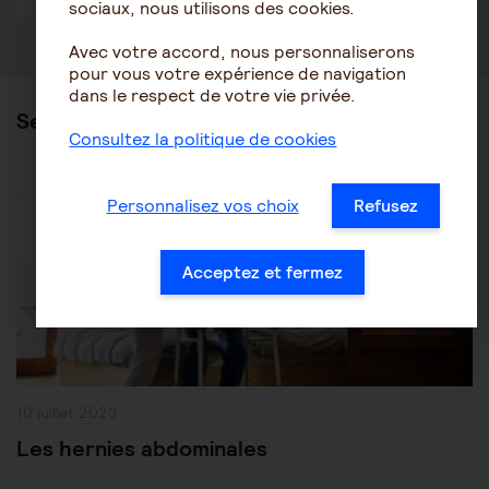
sociaux, nous utilisons des cookies.
Avec votre accord, nous personnaliserons
pour vous votre expérience de navigation
dans le respect de votre vie privée.
Ses articles
Consultez la politique de cookies
Post
Les pathologies du vieillissement
Autres pathologies
Personnalisez vos choix
Refusez
Category:
Acceptez et fermez
Publication
10 juillet 2023
publiée :
Les hernies abdominales