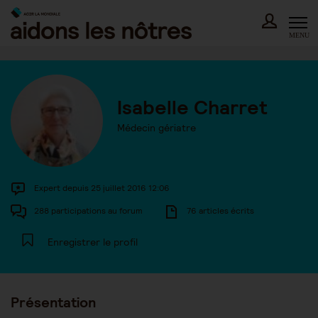
Skip
to
content
MENU
Isabelle Charret
Médecin gériatre
Expert depuis 25 juillet 2016 12:06
288 participations au forum
76 articles écrits
Enregistrer le profil
Présentation