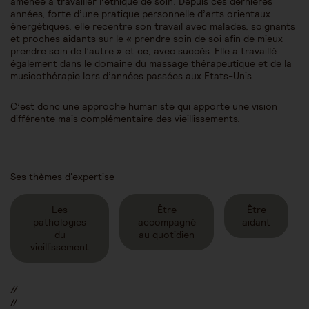
amenée à travailler l’éthique de soin. Depuis ces dernières
années, forte d’une pratique personnelle d’arts orientaux
énergétiques, elle recentre son travail avec malades, soignants
et proches aidants sur le « prendre soin de soi afin de mieux
prendre soin de l’autre » et ce, avec succès. Elle a travaillé
également dans le domaine du massage thérapeutique et de la
musicothérapie lors d’années passées aux Etats-Unis.
C’est donc une approche humaniste qui apporte une vision
différente mais complémentaire des vieillissements.
Ses thèmes d'expertise
Les
Être
Être
pathologies
accompagné
aidant
du
au quotidien
vieillissement
//
//