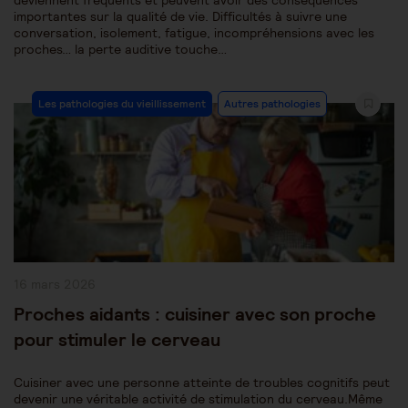
deviennent fréquents et peuvent avoir des conséquences
importantes sur la qualité de vie. Difficultés à suivre une
conversation, isolement, fatigue, incompréhensions avec les
proches… la perte auditive touche…
Post
Les pathologies du vieillissement
Autres pathologies
Category:
Publication
16 mars 2026
publiée :
Proches aidants : cuisiner avec son proche
pour stimuler le cerveau
Cuisiner avec une personne atteinte de troubles cognitifs peut
devenir une véritable activité de stimulation du cerveau.Même