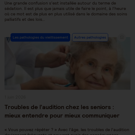
Une grande confusion s’est installée autour du terme de
sédation. Il est plus que jamais utile de faire le point, à l’heure
où ce mot est de plus en plus utilisé dans le domaine des soins
palliatifs et des lois…
Post
Les pathologies du vieillissement
Autres pathologies
Category:
Publication
1 juin 2026
publiée :
Troubles de l’audition chez les seniors :
mieux entendre pour mieux communiquer
« Vous pouvez répéter ? » Avec l’âge, les troubles de l’audition