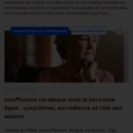
lorsqu’elle est simple, la préparation d’une recette mobilise de
nombreuses fonctions cognitives, sensorielles et émotionnelles.
Pour les personnes vivant avec une maladie cognitive,…
Post
Les pathologies du vieillissement
Autres pathologies
Category:
Publication
26 janvier 2026
publiée :
Insuffisance cardiaque chez la personne
âgée : symptômes, surveillance et rôle des
aidants
Jambes gonflées, essoufflement, fatigue, confusion… Ces