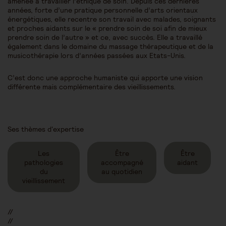
amenée à travailler l’éthique de soin. Depuis ces dernières
années, forte d’une pratique personnelle d’arts orientaux
énergétiques, elle recentre son travail avec malades, soignants
et proches aidants sur le « prendre soin de soi afin de mieux
prendre soin de l’autre » et ce, avec succès. Elle a travaillé
également dans le domaine du massage thérapeutique et de la
musicothérapie lors d’années passées aux Etats-Unis.
C’est donc une approche humaniste qui apporte une vision
différente mais complémentaire des vieillissements.
Ses thèmes d'expertise
Les
Être
Être
pathologies
accompagné
aidant
du
au quotidien
vieillissement
//
//