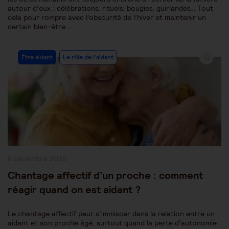
autour d’eux : célébrations, rituels, bougies, guirlandes… Tout
cela pour rompre avec l’obscurité de l’hiver et maintenir un
certain bien-être.…
Post
Être aidant
Le rôle de l'aidant
Category:
Publication
8 décembre 2025
publiée :
Chantage affectif d’un proche : comment
réagir quand on est aidant ?
Le chantage affectif peut s’immiscer dans la relation entre un
aidant et son proche âgé, surtout quand la perte d’autonomie