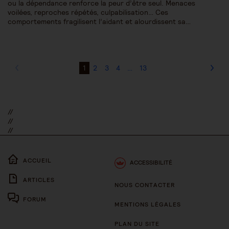
ou la dépendance renforce la peur d’être seul. Menaces
voilées, reproches répétés, culpabilisation… Ces
comportements fragilisent l’aidant et alourdissent sa…
1
2
3
4
…
13
//
//
//
ACCUEIL
ACCESSIBILITÉ
ARTICLES
NOUS CONTACTER
FORUM
MENTIONS LÉGALES
PLAN DU SITE