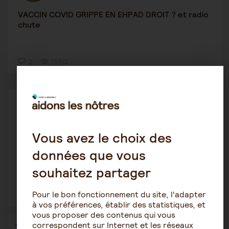
VACCIN COVID GRIPPE EN EHPAD DROIT ? et radio
chute
2
1550
Le rôle de l'aidant
Doremie
29 septembre 2023 8:59
Vous avez le choix des
demande de conseils retour domicile
données que vous
souhaitez partager
Pour le bon fonctionnement du site, l'adapter
12
1906
à vos préférences, établir des statistiques, et
vous proposer des contenus qui vous
correspondent sur Internet et les réseaux
1
…
16
17
18
19
20
21
22
…
36