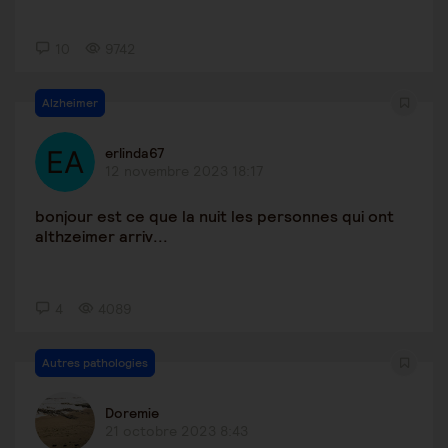
10
9742
Alzheimer
erlinda67
12 novembre 2023 18:17
bonjour est ce que la nuit les personnes qui ont
althzeimer arriv...
4
4089
Autres pathologies
Doremie
21 octobre 2023 8:43