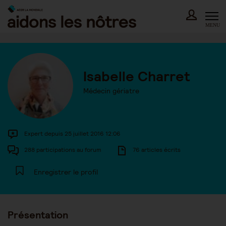
Skip
to
content
MENU
Isabelle Charret
Médecin gériatre
Expert depuis 25 juillet 2016 12:06
288 participations au forum
76 articles écrits
Enregistrer le profil
Présentation