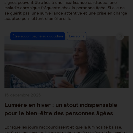
signes peuvent être liés à une insuffisance cardiaque, une
maladie chronique fréquente chez la personne âgée. Si elle ne
se guérit pas, une surveillance attentive et une prise en charge
adaptée permettent d’améliorer la…
Post
Être accompagné au quotidien
Les soins
Category:
Publication
15 décembre 2025
publiée :
Lumière en hiver : un atout indispensable
pour le bien-être des personnes âgées
Lorsque les jours raccourcissent et que la luminosité baisse,
les êtres humains ont toujours cherché à recréer de la lumière