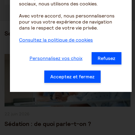
sociaux, nous utilisons des cookies.
Avec votre accord, nous personnaliserons
pour vous votre expérience de navigation
dans le respect de votre vie privée.
Ses articles
Consultez la politique de cookies
Post
Être accompagné au quotidien
Les soins
Personnalisez vos choix
Refusez
Category:
Acceptez et fermez
Publication
22 juin 2026
publiée :
Sédation : de quoi parle-t-on ?