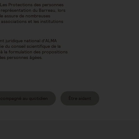
 Les Protections des personnes
 représentation du Barreau, lors
Elle assure de nombreuses
ssociations et les institutions
t juridique national d’ALMA
rtie du conseil scientifique de la
 à la formulation des propositions
 des personnes âgées.
ccompagné au quotidien
Être aidant