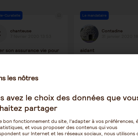
le-Curatelle
Le mandataire
chanteuse
Contadine
7 février 2020 13:53
31 janvier 2020 1
ser son assurance vie pour
aidant
ncer un ehpad
1334
2
3491
s avez le choix des données que vou
ction des personnes âgées
Tutelle-Curatelle
haitez partager
MARRON
MARRON
18 janvier 2020 1:54
17 janvier 2020 0:
e bon fonctionnement du site, l'adapter à vos préférences, é
atistiques, et vous proposer des contenus qui vous
cin peuvent avoir une
impossible de les obteni
pondent sur Internet et les réseaux sociaux, nous utilisons 
rité sur votre personne
dois je faire ?