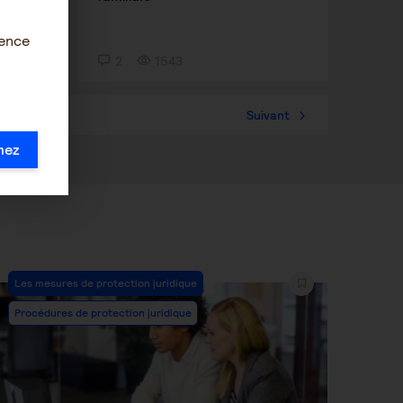
ience
2
1543
57
Suivant
mez
Post
Les mesures de protection juridique
Category:
Procédures de protection juridique