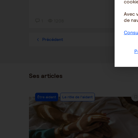
cookie
Avec 
de nav
1
1208
2
Consul
Précédent
1
P
Ses articles
Post
Être aidant
Le rôle de l'aidant
Category: