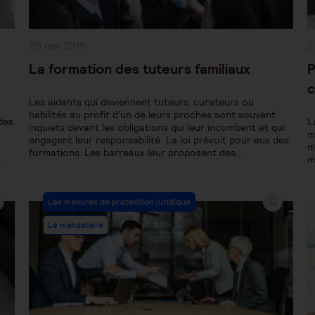
Publication
P
20 mai 2019
2
publiée :
pu
La formation des tuteurs familiaux
P
c
Les aidants qui deviennent tuteurs, curateurs ou
habilités au profit d'un de leurs proches sont souvent
des
L
inquiets devant les obligations qui leur incombent et qui
m
engagent leur responsabilité. La loi prévoit pour eux des
m
formations. Les barreaux leur proposent des…
…
m
Post
Les mesures de protection juridique
Category:
Le mandataire