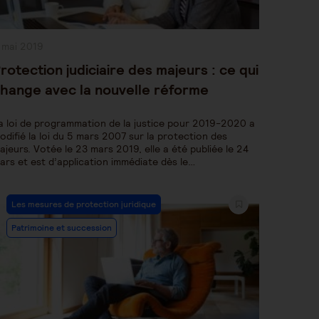
ublication
 mai 2019
bliée :
rotection judiciaire des majeurs : ce qui
hange avec la nouvelle réforme
a loi de programmation de la justice pour 2019-2020 a
odifié la loi du 5 mars 2007 sur la protection des
ajeurs. Votée le 23 mars 2019, elle a été publiée le 24
ars et est d’application immédiate dès le…
Post
Les mesures de protection juridique
Category:
Patrimoine et succession