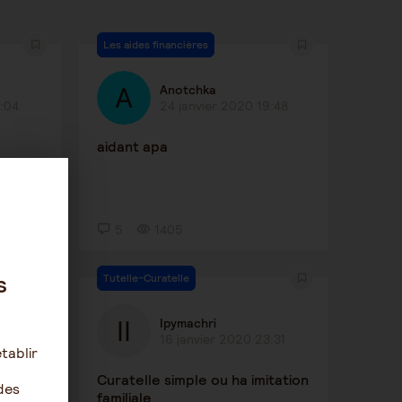
Les aides financières
Anotchka
8:04
24 janvier 2020 19:48
aidant apa
5
1405
s
Tutelle-Curatelle
Ipymachri
31
16 janvier 2020 23:31
tablir
r que
Curatelle simple ou ha imitation
des
familiale