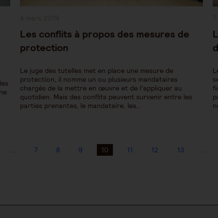
Publication
P
4 mars 2019
7
publiée :
pu
Les conflits à propos des mesures de
L
protection
d
Le juge des tutelles met en place une mesure de
L
protection, il nomme un ou plusieurs mandataires
s
les
chargés de la mettre en œuvre et de l’appliquer au
f
nne
quotidien. Mais des conflits peuvent survenir entre les
p
parties prenantes, le mandataire, les…
n
…
7
8
9
10
11
12
13
…