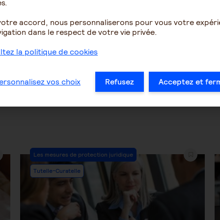
s.
votre accord, nous personnaliserons pour vous votre expér
igation dans le respect de votre vie privée.
1257
1
1288
tez la politique de cookies
…
48
49
50
51
52
53
54
…
ersonnalisez vos choix
Refusez
Acceptez et fer
Post
Les mesures de protection juridique
Category:
Tutelle-Curatelle