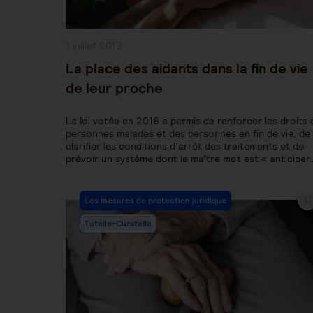
Publication
1 juillet 2019
publiée :
La place des aidants dans la fin de vie
de leur proche
La loi votée en 2016 a permis de renforcer les droits 
personnes malades et des personnes en fin de vie, de
clarifier les conditions d’arrêt des traitements et de
prévoir un système dont le maître mot est « anticiper
Post
Les mesures de protection juridique
Category:
Tutelle-Curatelle