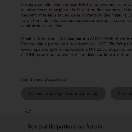
Formatrice, elle anime depuis 1996 la sous-commission «
vulnérables », chargée de la formation des avocats, de la
des réformes législatives, de la protection des majeurs. 
formations dans les écoles des Barreaux comme dans les a
sanitaires et sociales.
Membre fondateur de l’Association ALMA PARIS et référen
France, elle a participé à la création du
3977
. Elle fait pa
www.fiapa.net qu’elle représente à l’UNESCO et participe
à l’ONU pour une convention mondiale sur la protection
Ses thèmes d'expertise
Les mesures de protection juridique
Être a
//
//
//
Ses participations au forum