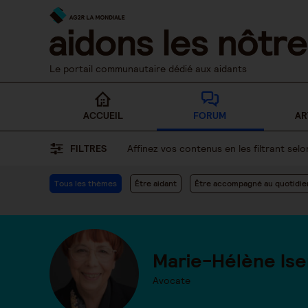
Skip
to
content
Le portail communautaire dédié aux aidants
ACCUEIL
FORUM
AR
FILTRES
Affinez vos contenus en les filtrant se
Tous les thèmes
Être aidant
Être accompagné au quotidie
Marie-Hélène Ise
Avocate