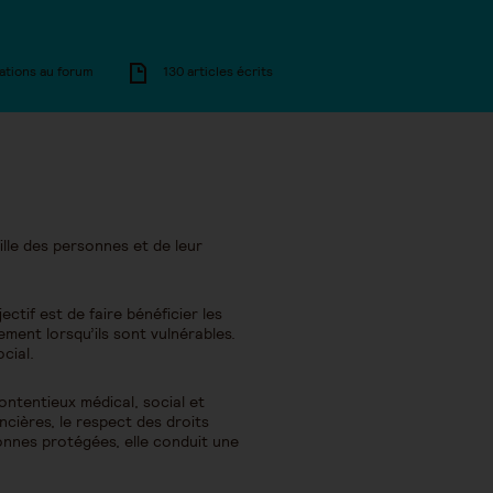
ations au forum
130 articles écrits
ille des personnes et de leur
tif est de faire bénéficier les
rement lorsqu’ils sont vulnérables.
cial.
contentieux médical, social et
ancières, le respect des droits
onnes protégées, elle conduit une