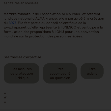
sanitaires et sociales.
Membre fondateur de l’Association ALMA PARIS et référent
juridique national d’ALMA France, elle a participé à la création
du
3977
. Elle fait partie du conseil scientifique de la
www.fiapa.net qu’elle représente à l’UNESCO et participe à la
formulation des propositions à l’ONU pour une convention
mondiale sur la protection des personnes âgées.
Ses thèmes d'expertise
Les mesures
Être
Être
de protection
accompagné
aidant
juridique
au quotidien
//
//
//