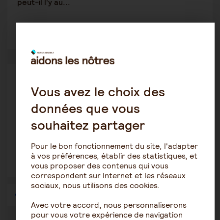
peut-il l'y au...
1
2073
Patrimoine et succession
Vous avez le choix des
Minoucha
13 juillet 2020 19:54
données que vous
mettre mon nom sur le bail de location
souhaitez partager
Pour le bon fonctionnement du site, l'adapter
à vos préférences, établir des statistiques, et
vous proposer des contenus qui vous
1
1845
correspondent sur Internet et les réseaux
sociaux, nous utilisons des cookies.
1
…
43
44
45
46
47
48
49
…
57
Avec votre accord, nous personnaliserons
pour vous votre expérience de navigation