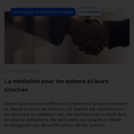
Post
Les mesures de protection juridique
La médiation
Category:
Publication
25 novembre 2019
publiée :
La médiation pour les aidants et leurs
proches
Depuis toujours les conflits sont inhérents à la nature humaine
et depuis toujours les humains ont inventé des solutions pour
les résoudre. La médiation est une technique qui a existé dans
toutes les civilisations. Elle peut servir aux aidants à rétablir
le dialogue en cas de conflit autour de leur proche…