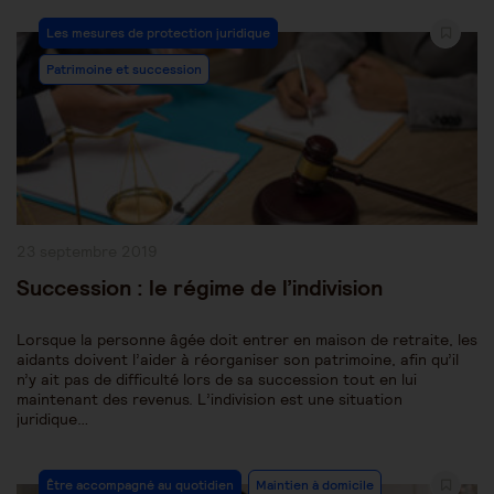
Post
Les mesures de protection juridique
Category:
Patrimoine et succession
Publication
23 septembre 2019
publiée :
Succession : le régime de l’indivision
Lorsque la personne âgée doit entrer en maison de retraite, les
aidants doivent l’aider à réorganiser son patrimoine, afin qu’il
n’y ait pas de difficulté lors de sa succession tout en lui
maintenant des revenus. L’indivision est une situation
juridique…
Post
Être accompagné au quotidien
Maintien à domicile