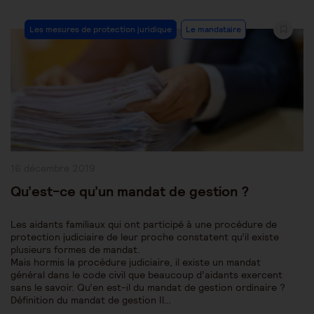
Post
Les mesures de protection juridique
Le mandataire
Category:
Publication
16 décembre 2019
publiée :
Qu’est-ce qu’un mandat de gestion ?
Les aidants familiaux qui ont participé à une procédure de
protection judiciaire de leur proche constatent qu’il existe
plusieurs formes de mandat.
Mais hormis la procédure judiciaire, il existe un mandat
général dans le code civil que beaucoup d’aidants exercent
sans le savoir. Qu’en est-il du mandat de gestion ordinaire ?
Définition du mandat de gestion Il…