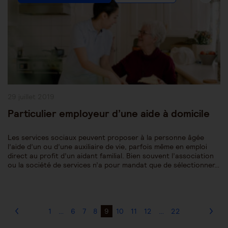
Category:
Publication
29 juillet 2019
publiée :
Particulier employeur d’une aide à domicile
Les services sociaux peuvent proposer à la personne âgée
l’aide d’un ou d’une auxiliaire de vie, parfois même en emploi
direct au profit d’un aidant familial. Bien souvent l’association
ou la société de services n’a pour mandat que de sélectionner…
1
…
6
7
8
9
10
11
12
…
22