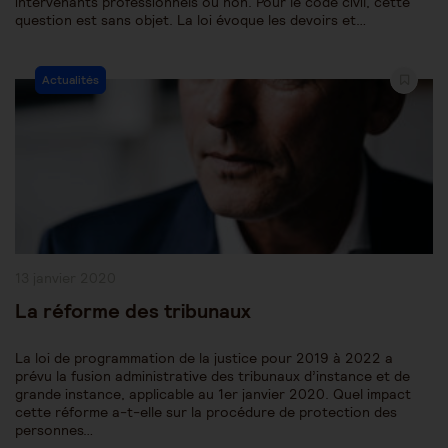
intervenants professionnels ou non. Pour le code civil, cette
question est sans objet. La loi évoque les devoirs et…
Post
Actualités
Category:
Publication
13 janvier 2020
publiée :
La réforme des tribunaux
La loi de programmation de la justice pour 2019 à 2022 a
prévu la fusion administrative des tribunaux d’instance et de
grande instance, applicable au 1er janvier 2020. Quel impact
cette réforme a-t-elle sur la procédure de protection des
personnes…