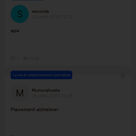
seconde
23 juillet 2020 12:32
apa
1
1239
La vie en établissement spécialisé
Mumucahuete
18 juillet 2020 20:38
Placement alzheimer