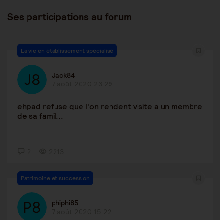
Ses participations au forum
La vie en établissement spécialisé
Jack84
7 août 2020 23:29
ehpad refuse que l'on rendent visite a un membre
de sa famil...
2
2213
Patrimoine et succession
phiphi85
7 août 2020 15:22