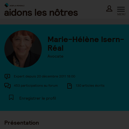
Skip
to
content
MENU
Marie-Hélène Isern-
Réal
Avocate
Expert depuis 20 décembre 2011 18:00
453 participations au forum
130 articles écrits
Enregistrer le profil
Présentation