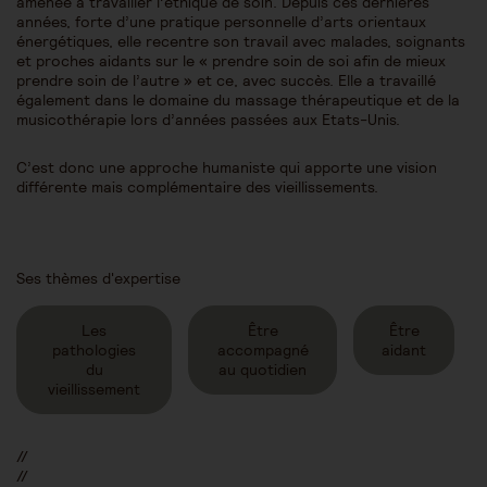
amenée à travailler l’éthique de soin. Depuis ces dernières
années, forte d’une pratique personnelle d’arts orientaux
énergétiques, elle recentre son travail avec malades, soignants
et proches aidants sur le « prendre soin de soi afin de mieux
prendre soin de l’autre » et ce, avec succès. Elle a travaillé
également dans le domaine du massage thérapeutique et de la
musicothérapie lors d’années passées aux Etats-Unis.
C’est donc une approche humaniste qui apporte une vision
différente mais complémentaire des vieillissements.
Ses thèmes d'expertise
Les
Être
Être
pathologies
accompagné
aidant
du
au quotidien
vieillissement
//
//