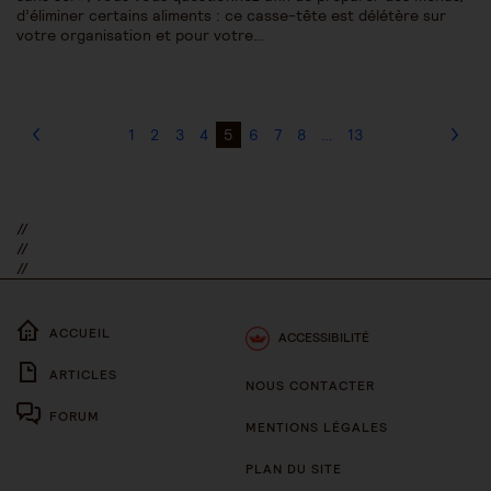
d’éliminer certains aliments : ce casse-tête est délétère sur
votre organisation et pour votre…
1
2
3
4
5
6
7
8
…
13
//
//
//
ACCUEIL
ACCESSIBILITÉ
ARTICLES
NOUS CONTACTER
FORUM
MENTIONS LÉGALES
PLAN DU SITE