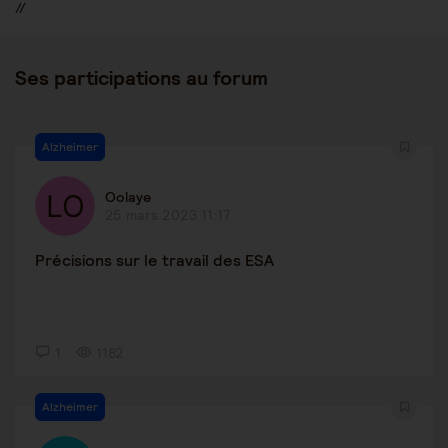
//
Ses participations au forum
Alzheimer
Oolaye
25 mars 2023 11:17
Précisions sur le travail des ESA
1
1182
Alzheimer