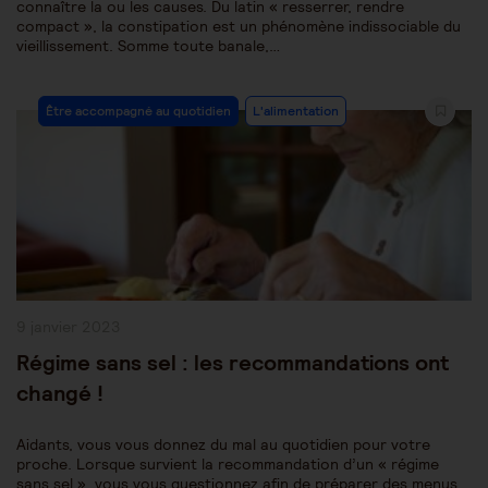
connaître la ou les causes. Du latin « resserrer, rendre
compact », la constipation est un phénomène indissociable du
vieillissement. Somme toute banale,…
Post
Être accompagné au quotidien
L'alimentation
Category:
Publication
9 janvier 2023
publiée :
Régime sans sel : les recommandations ont
changé !
Aidants, vous vous donnez du mal au quotidien pour votre
proche. Lorsque survient la recommandation d’un « régime
sans sel », vous vous questionnez afin de préparer des menus,