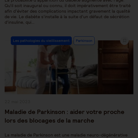
La probabilité d’apparition du diabète augmente avec l’âge.
Qu’il soit inaugural ou connu, il doit impérativement être traité
afin d’éviter des complications impactant gravement la qualité
de vie. Le diabète s’installe à la suite d’un défaut de sécrétion
d’insuline, qui…
Post
Les pathologies du vieillissement
Parkinson
Category:
Publication
22 mai 2023
publiée :
Maladie de Parkinson : aider votre proche
lors des blocages de la marche
La maladie de Parkinson est une maladie neuro-dégénérative