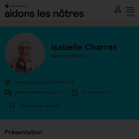
Skip
to
content
MENU
Isabelle Charret
Médecin gériatre
Expert depuis 25 juillet 2016 12:06
288 participations au forum
76 articles écrits
Enregistrer le profil
Présentation