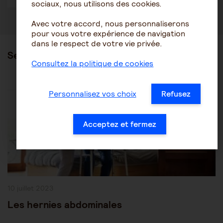
sociaux, nous utilisons des cookies.
Avec votre accord, nous personnaliserons
pour vous votre expérience de navigation
dans le respect de votre vie privée.
Ses articles
Consultez la politique de cookies
Post
Les pathologies du vieillissement
Autres pathologies
Personnalisez vos choix
Refusez
Category:
Acceptez et fermez
Publication
10 juillet 2023
publiée :
Les hernies abdominales