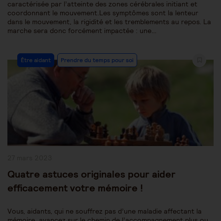
caractérisée par l’atteinte des zones cérébrales initiant et
coordonnant le mouvement.Les symptômes sont la lenteur
dans le mouvement, la rigidité et les tremblements au repos. La
marche sera donc forcément impactée : une…
Post
Être aidant
Prendre du temps pour soi
Category:
Publication
27 mars 2023
publiée :
Quatre astuces originales pour aider
efficacement votre mémoire !
Vous, aidants, qui ne souffrez pas d’une maladie affectant la
mémoire, avancez sur le chemin de l’accompagnement plus ou