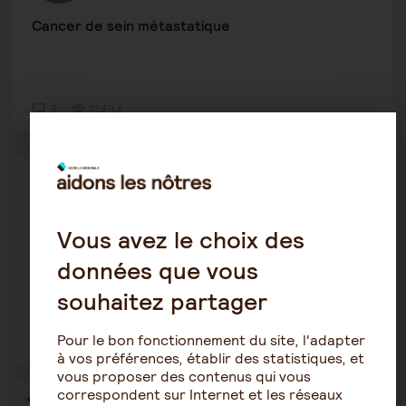
Cancer de sein métastatique
3
11494
Maintien à domicile
marie13
20 février 2023 19:22
Vous avez le choix des
Ehpad
données que vous
souhaitez partager
Pour le bon fonctionnement du site, l'adapter
6
1650
à vos préférences, établir des statistiques, et
vous proposer des contenus qui vous
correspondent sur Internet et les réseaux
1
…
20
21
22
23
24
25
26
…
36