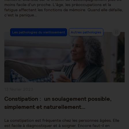
moins facile d’un proche. L’âge, les préoccupations et la
fatigue affectent les fonctions de mémoire. Quand elle défaille,
c’est la panique…
Post
Les pathologies du vieillissement
Autres pathologies
Category:
Publication
13 février 2023
publiée :
Constipation : un soulagement possible,
simplement et naturellement…
La constipation est fréquente chez les personnes âgées. Elle
est facile à diagnostiquer et à soigner. Encore faut-il en