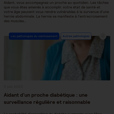
Aidant, vous accompagnez un proche au quotidien. Les tâches
que vous êtes amenés à accomplir, votre état de santé et
votre âge peuvent vous rendre vulnérables à la survenue d’une
hernie abdominale. La hernie se manifeste à l’entrecroisement
des muscles…
Post
Les pathologies du vieillissement
Autres pathologies
Category:
Publication
5 juin 2023
publiée :
Aidant d’un proche diabétique : une
surveillance régulière et raisonnable