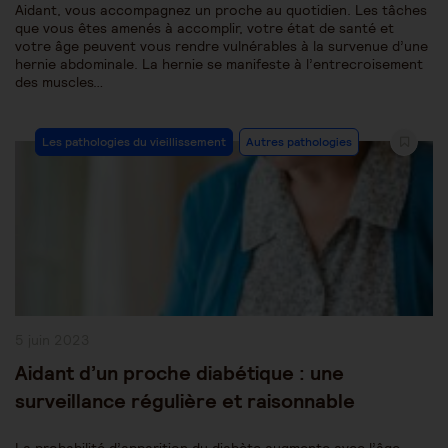
Aidant, vous accompagnez un proche au quotidien. Les tâches
que vous êtes amenés à accomplir, votre état de santé et
votre âge peuvent vous rendre vulnérables à la survenue d’une
hernie abdominale. La hernie se manifeste à l’entrecroisement
des muscles…
Post
Les pathologies du vieillissement
Autres pathologies
Category:
Publication
5 juin 2023
publiée :
Aidant d’un proche diabétique : une
surveillance régulière et raisonnable