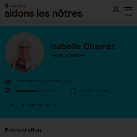
Skip
to
content
MENU
Isabelle Charret
Médecin gériatre
Expert depuis 25 juillet 2016 12:06
288 participations au forum
76 articles écrits
Enregistrer le profil
Présentation