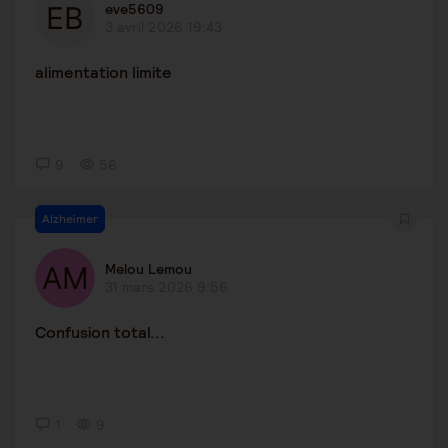
eve5609
3 avril 2026 19:43
alimentation limite
9
56
Alzheimer
Melou Lemou
31 mars 2026 9:56
Confusion total...
1
9