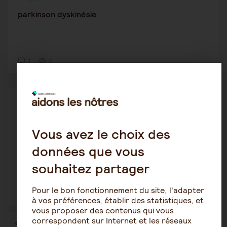
parkinson dyskinésie
1
8
Prendre du temps pour soi
Justinee75
27 février 2026 10:19
Vous avez le choix des
Épuisement psychologique aidant
données que vous
souhaitez partager
Pour le bon fonctionnement du site, l'adapter
2
34
à vos préférences, établir des statistiques, et
vous proposer des contenus qui vous
correspondent sur Internet et les réseaux
1
2
3
4
5
6
…
36