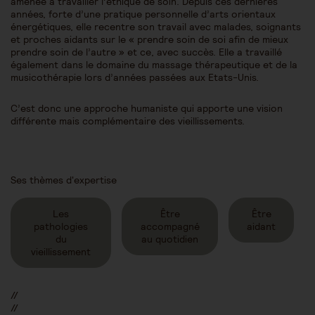
amenée à travailler l’éthique de soin. Depuis ces dernières
années, forte d’une pratique personnelle d’arts orientaux
énergétiques, elle recentre son travail avec malades, soignants
et proches aidants sur le « prendre soin de soi afin de mieux
prendre soin de l’autre » et ce, avec succès. Elle a travaillé
également dans le domaine du massage thérapeutique et de la
musicothérapie lors d’années passées aux Etats-Unis.
C’est donc une approche humaniste qui apporte une vision
différente mais complémentaire des vieillissements.
Ses thèmes d'expertise
Les
Être
Être
pathologies
accompagné
aidant
du
au quotidien
vieillissement
//
//