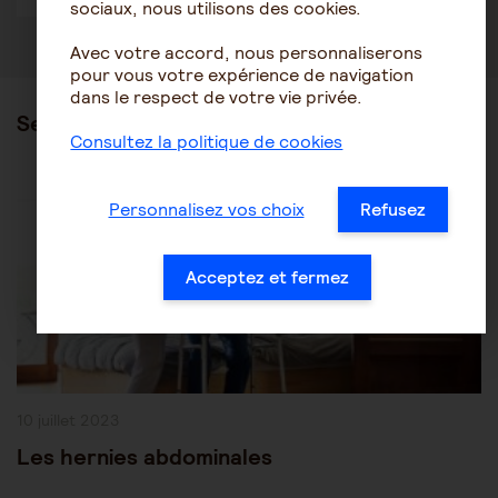
sociaux, nous utilisons des cookies.
Avec votre accord, nous personnaliserons
pour vous votre expérience de navigation
dans le respect de votre vie privée.
Ses articles
Consultez la politique de cookies
Post
Les pathologies du vieillissement
Autres pathologies
Personnalisez vos choix
Refusez
Category:
Acceptez et fermez
Publication
10 juillet 2023
publiée :
Les hernies abdominales