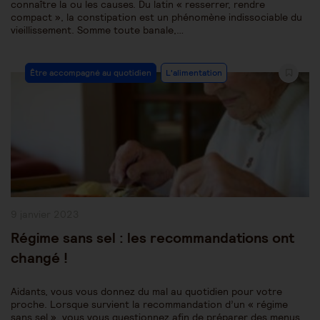
connaître la ou les causes. Du latin « resserrer, rendre
compact », la constipation est un phénomène indissociable du
vieillissement. Somme toute banale,…
Post
Être accompagné au quotidien
L'alimentation
Category:
Publication
9 janvier 2023
publiée :
Régime sans sel : les recommandations ont
changé !
Aidants, vous vous donnez du mal au quotidien pour votre
proche. Lorsque survient la recommandation d’un « régime
sans sel », vous vous questionnez afin de préparer des menus,