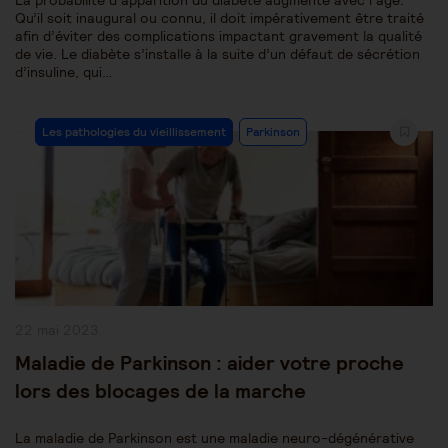
La probabilité d’apparition du diabète augmente avec l’âge.
Qu’il soit inaugural ou connu, il doit impérativement être traité
afin d’éviter des complications impactant gravement la qualité
de vie. Le diabète s’installe à la suite d’un défaut de sécrétion
d’insuline, qui…
Post
Les pathologies du vieillissement
Parkinson
Category:
Publication
22 mai 2023
publiée :
Maladie de Parkinson : aider votre proche
lors des blocages de la marche
La maladie de Parkinson est une maladie neuro-dégénérative