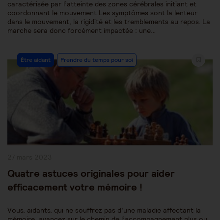
caractérisée par l’atteinte des zones cérébrales initiant et
coordonnant le mouvement.Les symptômes sont la lenteur
dans le mouvement, la rigidité et les tremblements au repos. La
marche sera donc forcément impactée : une…
Post
Être aidant
Prendre du temps pour soi
Category:
Publication
27 mars 2023
publiée :
Quatre astuces originales pour aider
efficacement votre mémoire !
Vous, aidants, qui ne souffrez pas d’une maladie affectant la
mémoire, avancez sur le chemin de l’accompagnement plus ou