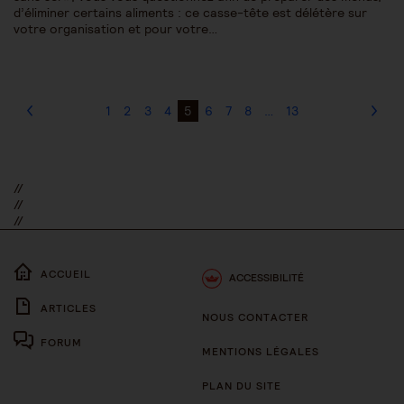
d’éliminer certains aliments : ce casse-tête est délétère sur
votre organisation et pour votre…
1
2
3
4
5
6
7
8
…
13
//
//
//
ACCUEIL
ACCESSIBILITÉ
ARTICLES
NOUS CONTACTER
FORUM
MENTIONS LÉGALES
PLAN DU SITE