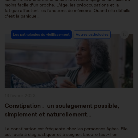
moins facile d’un proche. L’âge, les préoccupations et la
fatigue affectent les fonctions de mémoire. Quand elle défaille,
c’est la panique…
Post
Les pathologies du vieillissement
Autres pathologies
Category:
Publication
13 février 2023
publiée :
Constipation : un soulagement possible,
simplement et naturellement…
La constipation est fréquente chez les personnes âgées. Elle
est facile à diagnostiquer et à soigner. Encore faut-il en