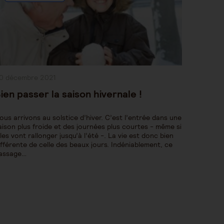
ublication
0 décembre 2021
bliée :
ien passer la saison hivernale !
ous arrivons au solstice d’hiver. C’est l’entrée dans une
aison plus froide et des journées plus courtes - même si
lles vont rallonger jusqu’à l’été -. La vie est donc bien
ifférente de celle des beaux jours. Indéniablement, ce
assage…