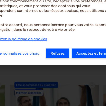
e bon fonctionnement du site, l'adapter à vos préférences, é
veut rentrer chez elle
accusation de vol dans l
atistiques, et vous proposer des contenus qui vous
cadre de la démence
pondent sur Internet et les réseaux sociaux, nous utilisons 
s.
votre accord, nous personnaliserons pour vous votre expér
21
3
39
igation dans le respect de votre vie privée.
tez la politique de cookies
1
2
3
4
5
…
36
ersonnalisez vos choix
Refusez
Acceptez et fer
Post
Être accompagné au quotidien
Category:
Maintien à domicile