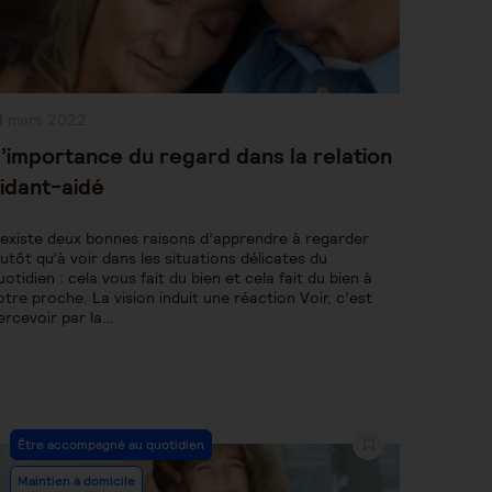
ublication
4 mars 2022
bliée :
’importance du regard dans la relation
idant-aidé
l existe deux bonnes raisons d’apprendre à regarder
lutôt qu’à voir dans les situations délicates du
uotidien : cela vous fait du bien et cela fait du bien à
otre proche. La vision induit une réaction Voir, c’est
ercevoir par la…
Post
Être accompagné au quotidien
Category:
Maintien à domicile