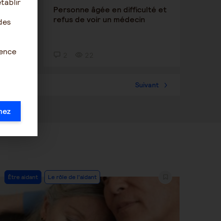
tablir
e
Personne âgée en difficulté et
refus de voir un médecin
des
ience
2
22
Suivant
mez
Post
Être aidant
Le rôle de l'aidant
Category: