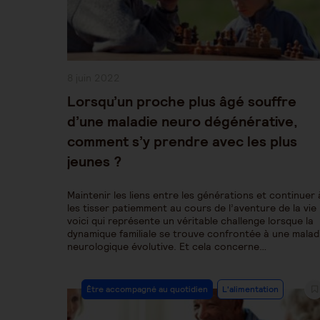
Publication
8 juin 2022
publiée :
Lorsqu’un proche plus âgé souffre
d’une maladie neuro dégénérative,
comment s’y prendre avec les plus
jeunes ?
Maintenir les liens entre les générations et continuer 
les tisser patiemment au cours de l’aventure de la vie 
voici qui représente un véritable challenge lorsque la
dynamique familiale se trouve confrontée à une malad
neurologique évolutive. Et cela concerne…
Post
Être accompagné au quotidien
L'alimentation
Category: