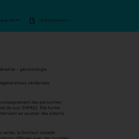
ns au forum
76 articles écrits
ériatrie – gérontologie.
 dégénératives cérébrales
d’accompagnement des personnes
il de jour, EHPAD). Elle forme
ntervient en soutien des aidants
variés, le Docteur Isabelle
uations difficiles avec des troubles