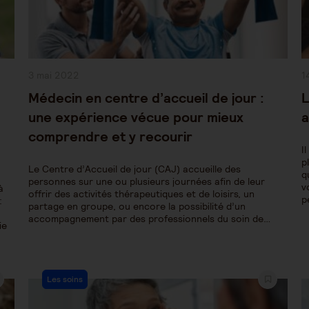
Publication
P
3 mai 2022
1
publiée :
pu
Médecin en centre d’accueil de jour :
L
une expérience vécue pour mieux
a
comprendre et y recourir
I
p
Le Centre d’Accueil de jour (CAJ) accueille des
q
personnes sur une ou plusieurs journées afin de leur
v
à
offrir des activités thérapeutiques et de loisirs, un
p
:
partage en groupe, ou encore la possibilité d’un
accompagnement par des professionnels du soin de…
ie
Post
Les soins
Category: