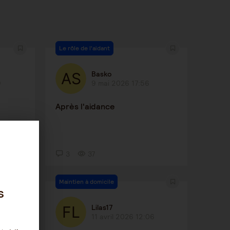
Le rôle de l'aidant
Basko
9
9 mai 2026 17:56
Après l'aidance
3
37
Maintien à domicile
s
Lilas17
3
11 avril 2026 12:06