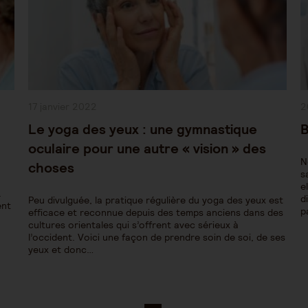
Publication
P
17 janvier 2022
2
publiée :
pu
Le yoga des yeux : une gymnastique
B
oculaire pour une autre « vision » des
N
choses
s
e
.
d
Peu divulguée, la pratique régulière du yoga des yeux est
ent
p
efficace et reconnue depuis des temps anciens dans des
cultures orientales qui s’offrent avec sérieux à
l’occident. Voici une façon de prendre soin de soi, de ses
yeux et donc…