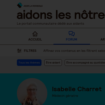
Skip
to
content
Le portail communautaire dédié aux aidants
ACCUEIL
FORUM
AR
FILTRES
Affinez vos contenus en les filtrant se
Tous les thèmes
Être aidant
Être accompagné au quotidie
Isabelle Charret
Médecin gériatre