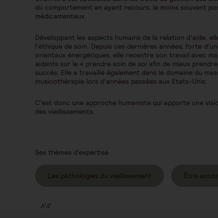
du comportement en ayant recours, le moins souvent pos
médicamenteux.
Développant les aspects humains de la relation d’aide, ell
l’éthique de soin. Depuis ces dernières années, forte d’u
orientaux énergétiques, elle recentre son travail avec m
aidants sur le « prendre soin de soi afin de mieux prendre
succès. Elle a travaillé également dans le domaine du ma
musicothérapie lors d’années passées aux Etats-Unis.
C’est donc une approche humaniste qui apporte une visi
des vieillissements.
Ses thèmes d'expertise
Les pathologies du vieillissement
Être acco
//
//
//