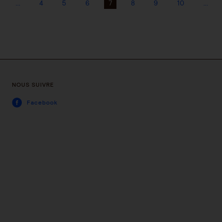
…
4
5
6
7
8
9
10
…
NOUS SUIVRE
Facebook