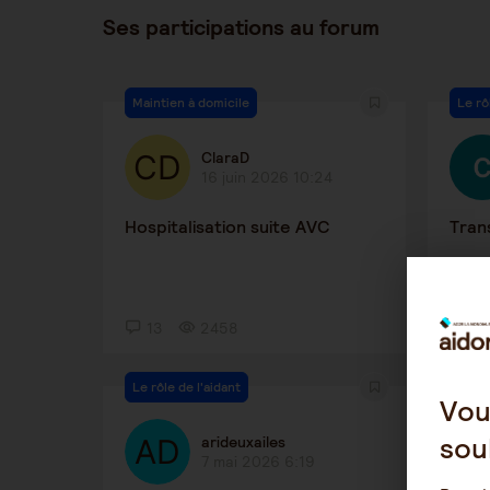
Ses participations au forum
Maintien à domicile
Le rô
ClaraD
16 juin 2026 10:24
Hospitalisation suite AVC
Tran
13
2458
3
Le rôle de l'aidant
Alzh
Vou
sou
arideuxailes
7 mai 2026 6:19