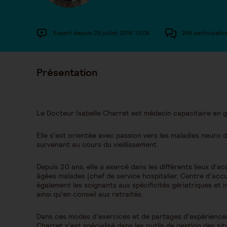
Expert depuis 25 juillet 2016 12:06
288 participatio
Présentation
Le Docteur Isabelle Charret est médecin capacitaire en g
Elle s’est orientée avec passion vers les maladies neuro
survenant au cours du vieillissement.
Depuis 20 ans, elle a exercé dans les différents lieux 
âgées malades (chef de service hospitalier, Centre d’accue
également les soignants aux spécificités gériatriques et i
ainsi qu’en conseil aux retraités.
Dans ces modes d’exercices et de partages d’expériences 
Charret s’est spécialisé dans les outils de gestion des sit