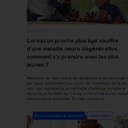
Publication
8 juin 2022
publiée :
Lorsqu’un proche plus âgé souffre
d’une maladie neuro dégénérative,
comment s’y prendre avec les plus
jeunes ?
Maintenir les liens entre les générations et continuer 
les tisser patiemment au cours de l’aventure de la vie 
voici qui représente un véritable challenge lorsque la
dynamique familiale se trouve confrontée à une malad
neurologique évolutive. Et cela concerne…
Post
Être accompagné au quotidien
L'alimentation
Category: