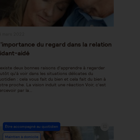
ublication
4 mars 2022
bliée :
’importance du regard dans la relation
idant-aidé
l existe deux bonnes raisons d’apprendre à regarder
lutôt qu’à voir dans les situations délicates du
uotidien : cela vous fait du bien et cela fait du bien à
otre proche. La vision induit une réaction Voir, c’est
ercevoir par la…
Post
Être accompagné au quotidien
Category:
Maintien à domicile