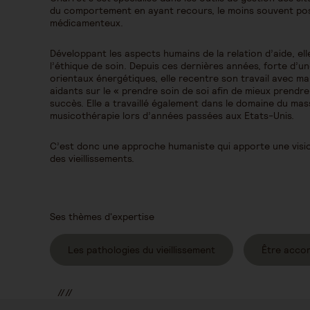
du comportement en ayant recours, le moins souvent pos
médicamenteux.
Développant les aspects humains de la relation d’aide, ell
l’éthique de soin. Depuis ces dernières années, forte d’u
orientaux énergétiques, elle recentre son travail avec m
aidants sur le « prendre soin de soi afin de mieux prendre
succès. Elle a travaillé également dans le domaine du ma
musicothérapie lors d’années passées aux Etats-Unis.
C’est donc une approche humaniste qui apporte une visi
des vieillissements.
Ses thèmes d'expertise
Les pathologies du vieillissement
Être acco
//
//
//