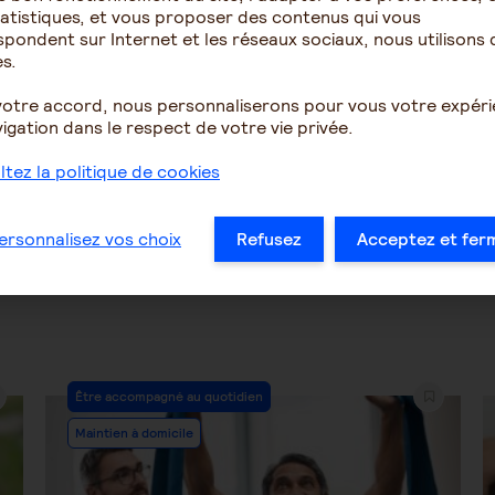
atistiques, et vous proposer des contenus qui vous
cile de faire la part des
impuissance devant la p
pondent sur Internet et les réseaux sociaux, nous utilisons 
es, négligence ou autre
de glissement
s.
 ...
votre accord, nous personnaliserons pour vous votre expér
2073
5
1465
igation dans le respect de votre vie privée.
tez la politique de cookies
…
29
30
31
32
33
34
35
ersonnalisez vos choix
Refusez
Acceptez et fer
Post
Être accompagné au quotidien
Category:
Maintien à domicile