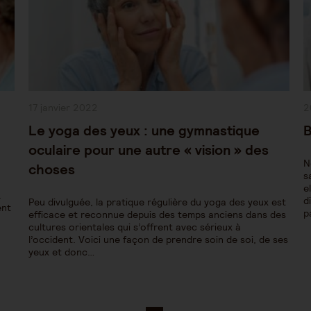
Publication
P
17 janvier 2022
2
publiée :
pu
Le yoga des yeux : une gymnastique
B
oculaire pour une autre « vision » des
N
choses
s
e
.
d
Peu divulguée, la pratique régulière du yoga des yeux est
ent
p
efficace et reconnue depuis des temps anciens dans des
cultures orientales qui s’offrent avec sérieux à
l’occident. Voici une façon de prendre soin de soi, de ses
yeux et donc…