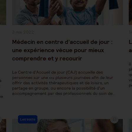
Publication
P
3 mai 2022
1
publiée :
pu
Médecin en centre d’accueil de jour :
L
une expérience vécue pour mieux
a
comprendre et y recourir
I
p
Le Centre d’Accueil de jour (CAJ) accueille des
q
personnes sur une ou plusieurs journées afin de leur
v
à
offrir des activités thérapeutiques et de loisirs, un
p
:
partage en groupe, ou encore la possibilité d’un
accompagnement par des professionnels du soin de…
ie
Post
Les soins
Category: