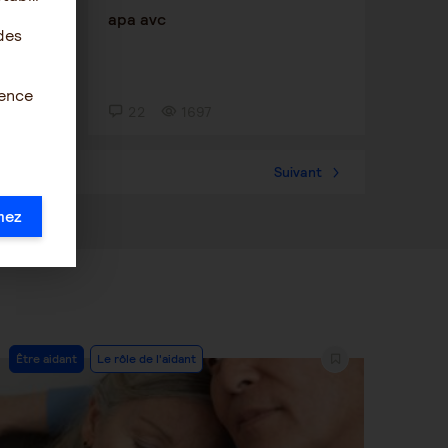
hase
apa avc
des
ience
22
1697
36
Suivant
mez
Post
Être aidant
Le rôle de l'aidant
Category: