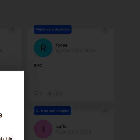
Maintien à domicile
rosae
34
4 juillet 2020 16:08
avc
2
1316
Autres pathologies
s
isaflo
3 juin 2020 23:18
tablir