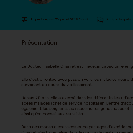
Expert depuis 25 juillet 2016 12:06
288 participatio
Présentation
Le Docteur Isabelle Charret est médecin capacitaire en g
Elle s’est orientée avec passion vers les maladies neuro
survenant au cours du vieillissement.
Depuis 20 ans, elle a exercé dans les différents lieux 
âgées malades (chef de service hospitalier, Centre d’accue
également les soignants aux spécificités gériatriques et i
ainsi qu’en conseil aux retraités.
Dans ces modes d’exercices et de partages d’expériences 
Charret s’est spécialisé dans les outils de gestion des sit