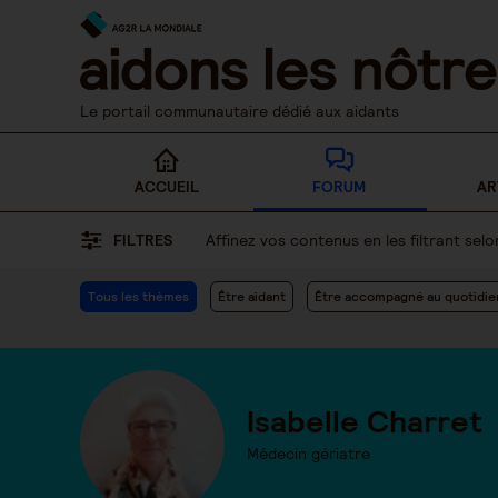
Skip
to
content
Le portail communautaire dédié aux aidants
ACCUEIL
FORUM
AR
FILTRES
Affinez vos contenus en les filtrant se
Tous les thèmes
Être aidant
Être accompagné au quotidie
Isabelle Charret
Médecin gériatre