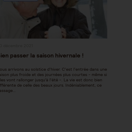
ublication
0 décembre 2021
bliée :
ien passer la saison hivernale !
ous arrivons au solstice d’hiver. C’est l’entrée dans une
aison plus froide et des journées plus courtes - même si
lles vont rallonger jusqu’à l’été -. La vie est donc bien
ifférente de celle des beaux jours. Indéniablement, ce
assage…