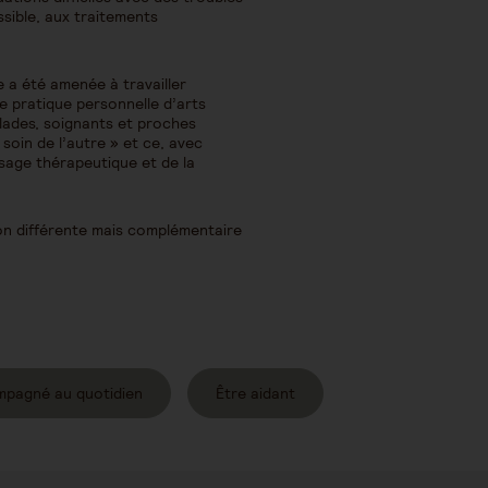
sible, aux traitements
e a été amenée à travailler
ne pratique personnelle d’arts
alades, soignants et proches
 soin de l’autre » et ce, avec
ssage thérapeutique et de la
on différente mais complémentaire
mpagné au quotidien
Être aidant