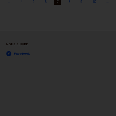
…
4
5
6
7
8
9
10
…
NOUS SUIVRE
Facebook