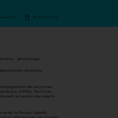
ns au forum
76 articles écrits
ériatrie – gérontologie.
 dégénératives cérébrales
d’accompagnement des personnes
il de jour, EHPAD). Elle forme
ntervient en soutien des aidants
variés, le Docteur Isabelle
uations difficiles avec des troubles