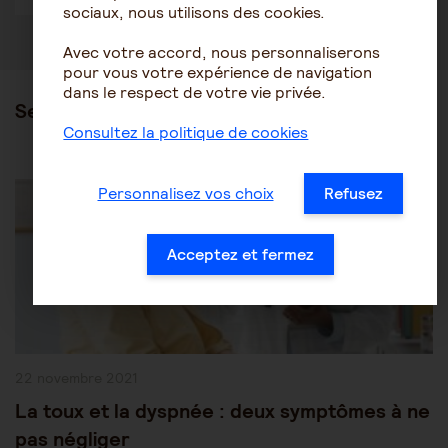
sociaux, nous utilisons des cookies.
Avec votre accord, nous personnaliserons
pour vous votre expérience de navigation
dans le respect de votre vie privée.
Ses articles
Consultez la politique de cookies
Post
Les pathologies du vieillissement
Autres pathologies
Personnalisez vos choix
Refusez
Category:
Acceptez et fermez
Publication
22 novembre 2021
publiée :
La toux et la dyspnée : deux symptômes à ne
pas négliger