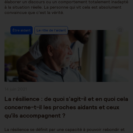
élaborer un discours ou un comportement totalement inadapté
à la situation réelle. La personne qui vit cela est absolument
convaincue que c’est la vérité.
Post
Être aidant
Le rôle de l'aidant
Category:
Publication
14 juin 2021
publiée :
La résilience : de quoi s’agit-il et en quoi cela
concerne-t-il les proches aidants et ceux
qu’ils accompagnent ?
La résilience se définit par une capacité à pouvoir rebondir et