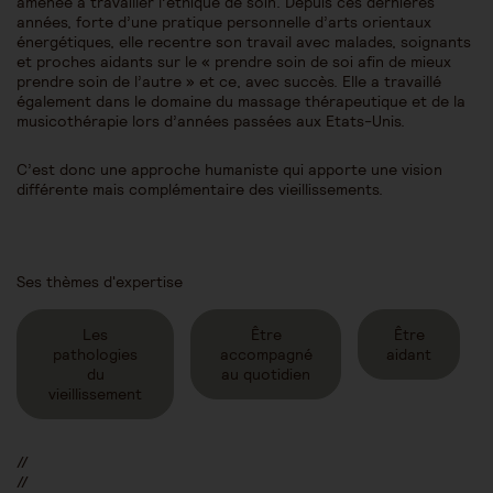
amenée à travailler l’éthique de soin. Depuis ces dernières
années, forte d’une pratique personnelle d’arts orientaux
énergétiques, elle recentre son travail avec malades, soignants
et proches aidants sur le « prendre soin de soi afin de mieux
prendre soin de l’autre » et ce, avec succès. Elle a travaillé
également dans le domaine du massage thérapeutique et de la
musicothérapie lors d’années passées aux Etats-Unis.
C’est donc une approche humaniste qui apporte une vision
différente mais complémentaire des vieillissements.
Ses thèmes d'expertise
Les
Être
Être
pathologies
accompagné
aidant
du
au quotidien
vieillissement
//
//