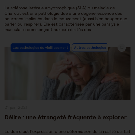
La sclérose latérale amyotrophique (SLA) ou maladie de
Charcot est une pathologie due à une dégénérescence des
neurones impliqués dans le mouvement (aussi bien bouger que
parler ou respirer). Elle est caractérisée par une paralysie
musculaire commençant aux extrémités des…
Post
Les pathologies du vieillissement
Autres pathologies
Category:
Publication
21 juin 2021
publiée :
Délire : une étrangeté fréquente à explorer
Le délire est l’expression d’une déformation de la réalité qui fait