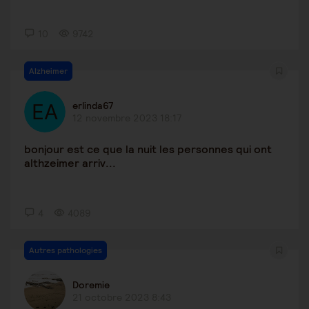
10
9742
Alzheimer
erlinda67
12 novembre 2023 18:17
bonjour est ce que la nuit les personnes qui ont
althzeimer arriv...
4
4089
Autres pathologies
Doremie
21 octobre 2023 8:43