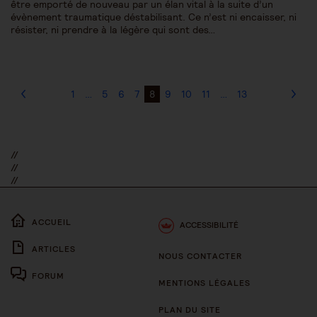
être emporté de nouveau par un élan vital à la suite d’un
évènement traumatique déstabilisant. Ce n’est ni encaisser, ni
résister, ni prendre à la légère qui sont des…
1
…
5
6
7
8
9
10
11
…
13
//
//
//
ACCUEIL
ACCESSIBILITÉ
ARTICLES
NOUS CONTACTER
FORUM
MENTIONS LÉGALES
PLAN DU SITE