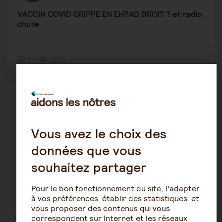
VACCIN COVID GRIPPE EN EHPAD DROIT ? et radio
chute
2
1550
Le rôle de l'aidant
Doremie
29 septembre 2023 8:59
Vous avez le choix des
demande de conseils retour domicile
données que vous
souhaitez partager
Pour le bon fonctionnement du site, l'adapter
12
1906
à vos préférences, établir des statistiques, et
vous proposer des contenus qui vous
correspondent sur Internet et les réseaux
1
…
16
17
18
19
20
21
22
…
36