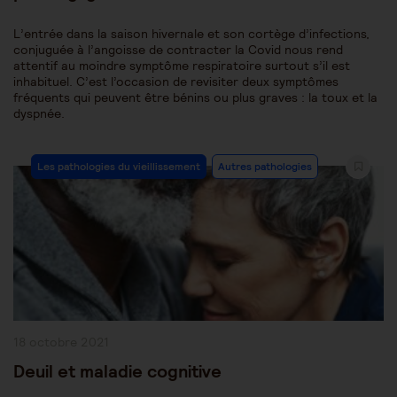
L’entrée dans la saison hivernale et son cortège d’infections,
conjuguée à l’angoisse de contracter la Covid nous rend
attentif au moindre symptôme respiratoire surtout s’il est
inhabituel. C’est l’occasion de revisiter deux symptômes
fréquents qui peuvent être bénins ou plus graves : la toux et la
dyspnée.
Post
Les pathologies du vieillissement
Autres pathologies
Category:
Publication
18 octobre 2021
publiée :
Deuil et maladie cognitive