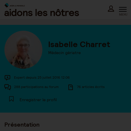
Skip
to
content
MENU
Isabelle Charret
Médecin gériatre
Expert depuis 25 juillet 2016 12:06
288 participations au forum
76 articles écrits
Enregistrer le profil
Présentation