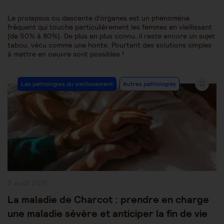
Le prolapsus ou descente d’organes est un phénomène
fréquent qui touche particulièrement les femmes en vieillissant
(de 50% à 80%). De plus en plus connu, il reste encore un sujet
tabou, vécu comme une honte. Pourtant des solutions simples
à mettre en oeuvre sont possibles !
Post
Les pathologies du vieillissement
Autres pathologies
Category:
Publication
2 août 2021
publiée :
La maladie de Charcot : prendre en charge
une maladie sévère et anticiper la fin de vie