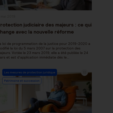
ublication
 mai 2019
bliée :
rotection judiciaire des majeurs : ce qui
hange avec la nouvelle réforme
a loi de programmation de la justice pour 2019-2020 a
odifié la loi du 5 mars 2007 sur la protection des
ajeurs. Votée le 23 mars 2019, elle a été publiée le 24
ars et est d’application immédiate dès le…
Post
Les mesures de protection juridique
Category:
Patrimoine et succession