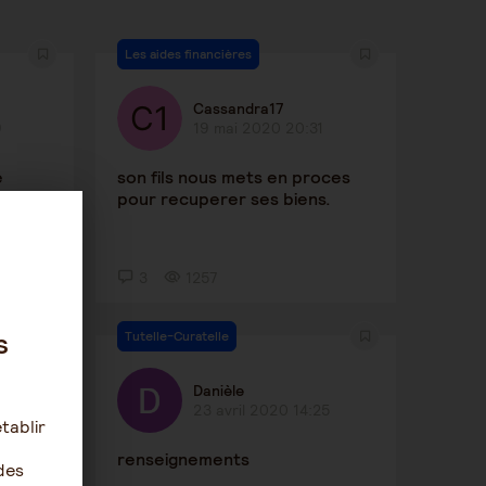
Les aides financières
Cassandra17
9
19 mai 2020 20:31
e
son fils nous mets en proces
pour recuperer ses biens.
3
1257
s
Tutelle-Curatelle
Danièle
10
23 avril 2020 14:25
tablir
renseignements
des