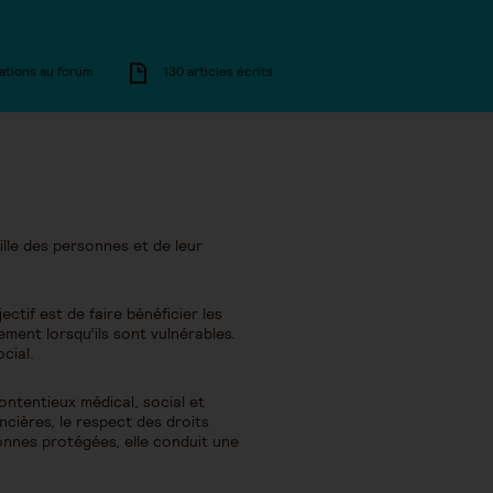
ations au forum
130 articles écrits
ille des personnes et de leur
tif est de faire bénéficier les
rement lorsqu’ils sont vulnérables.
cial.
contentieux médical, social et
ancières, le respect des droits
onnes protégées, elle conduit une