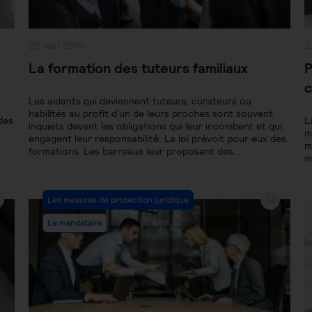
Publication
P
20 mai 2019
2
publiée :
pu
La formation des tuteurs familiaux
P
c
Les aidants qui deviennent tuteurs, curateurs ou
habilités au profit d'un de leurs proches sont souvent
des
L
inquiets devant les obligations qui leur incombent et qui
m
engagent leur responsabilité. La loi prévoit pour eux des
m
formations. Les barreaux leur proposent des…
…
m
Post
Les mesures de protection juridique
Category:
Le mandataire