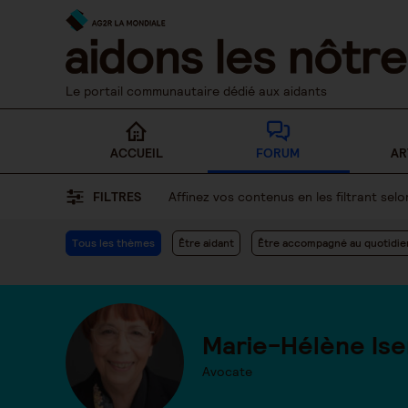
Skip
to
content
Le portail communautaire dédié aux aidants
ACCUEIL
FORUM
AR
FILTRES
Affinez vos contenus en les filtrant se
Tous les thèmes
Être aidant
Être accompagné au quotidie
Marie-Hélène Ise
Avocate