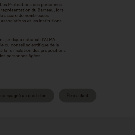
 Les Protections des personnes
 représentation du Barreau, lors
Elle assure de nombreuses
ssociations et les institutions
t juridique national d’ALMA
rtie du conseil scientifique de la
 à la formulation des propositions
 des personnes âgées.
ccompagné au quotidien
Être aidant