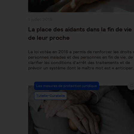
Publication
1 juillet 2019
publiée :
La place des aidants dans la fin de vie
de leur proche
La loi votée en 2016 a permis de renforcer les droits 
personnes malades et des personnes en fin de vie, de
clarifier les conditions d’arrêt des traitements et de
prévoir un système dont le maître mot est « anticiper
Post
Les mesures de protection juridique
Category:
Tutelle-Curatelle