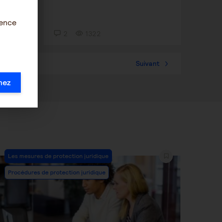
ience
2
1322
57
Suivant
mez
Post
Les mesures de protection juridique
Category:
Procédures de protection juridique