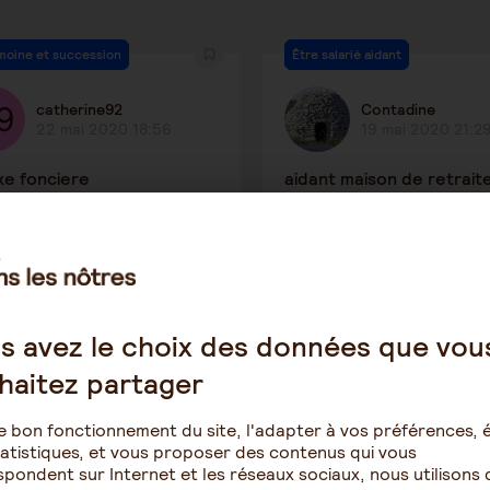
moine et succession
Être salarié aidant
catherine92
Contadine
22 mai 2020 18:56
19 mai 2020 21:2
xe fonciere
aidant maison de retrait
2437
1
1171
s avez le choix des données que vou
e en établissement spécialisé
Les aides financières
haitez partager
echarlet
Bifl
5 mai 2020 11:39
25 avril 2020 20:
e bon fonctionnement du site, l'adapter à vos préférences, é
atistiques, et vous proposer des contenus qui vous
eimer apa
apa gir
pondent sur Internet et les réseaux sociaux, nous utilisons 