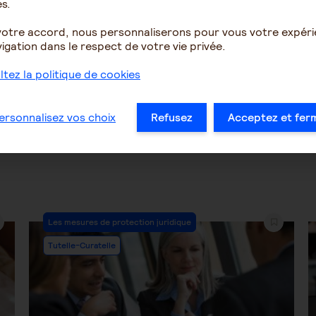
s.
votre accord, nous personnaliserons pour vous votre expér
igation dans le respect de votre vie privée.
1730
12
1244
tez la politique de cookies
…
45
46
47
48
49
50
51
…
ersonnalisez vos choix
Refusez
Acceptez et fer
Post
Les mesures de protection juridique
Category:
Tutelle-Curatelle