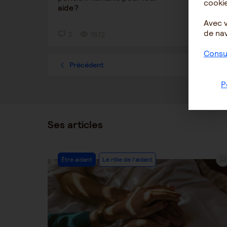
cookie
aide?
Avec 
de nav
2
1612
4
Consul
Précédent
1
P
Ses articles
Post
Être aidant
Le rôle de l'aidant
Category: