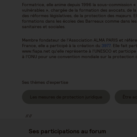
Formatrice, elle anime depuis 1996 la sous-commission «
vulnérables », chargée de la formation des avocats, de la
des réformes législatives, de la protection des majeurs. 
formations dans les écoles des Barreaux comme dans les a
sanitaires et sociales.
Membre fondateur de l’Association ALMA PARIS et référen
France, elle a participé à la création du
3977
. Elle fait pa
www.fiapa.net qu’elle représente à l’UNESCO et participe
à l’ONU pour une convention mondiale sur la protection
Ses thèmes d'expertise
Les mesures de protection juridique
Être a
//
//
//
Ses participations au forum