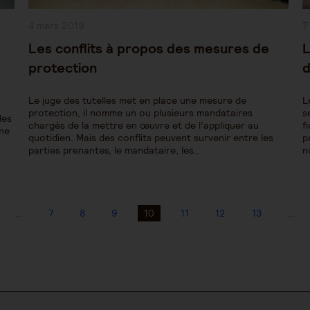
Publication
P
4 mars 2019
7
publiée :
pu
Les conflits à propos des mesures de
L
protection
d
Le juge des tutelles met en place une mesure de
L
protection, il nomme un ou plusieurs mandataires
s
les
chargés de la mettre en œuvre et de l’appliquer au
f
nne
quotidien. Mais des conflits peuvent survenir entre les
p
parties prenantes, le mandataire, les…
n
…
7
8
9
10
11
12
13
…