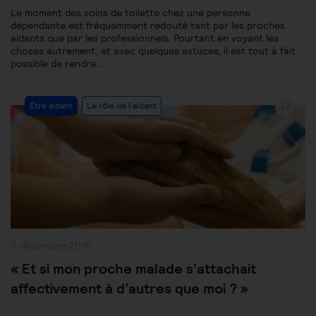
Le moment des soins de toilette chez une personne
dépendante est fréquemment redouté tant par les proches
aidants que par les professionnels. Pourtant en voyant les
choses autrement, et avec quelques astuces, il est tout à fait
possible de rendre…
Post
Être aidant
Le rôle de l'aidant
Category:
Publication
5 décembre 2016
publiée :
« Et si mon proche malade s’attachait
affectivement à d’autres que moi ? »