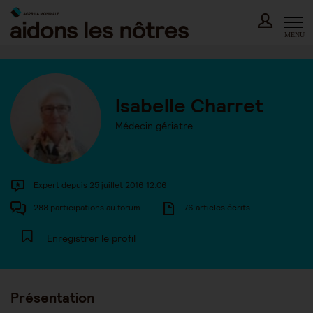
Skip
to
content
MENU
Isabelle Charret
Médecin gériatre
Expert depuis 25 juillet 2016 12:06
288 participations au forum
76 articles écrits
Enregistrer le profil
Présentation