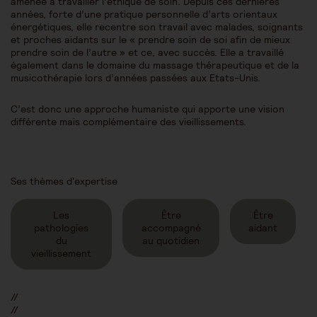
amenée à travailler l’éthique de soin. Depuis ces dernières
années, forte d’une pratique personnelle d’arts orientaux
énergétiques, elle recentre son travail avec malades, soignants
et proches aidants sur le « prendre soin de soi afin de mieux
prendre soin de l’autre » et ce, avec succès. Elle a travaillé
également dans le domaine du massage thérapeutique et de la
musicothérapie lors d’années passées aux Etats-Unis.
C’est donc une approche humaniste qui apporte une vision
différente mais complémentaire des vieillissements.
Ses thèmes d'expertise
Les
Être
Être
pathologies
accompagné
aidant
du
au quotidien
vieillissement
//
//