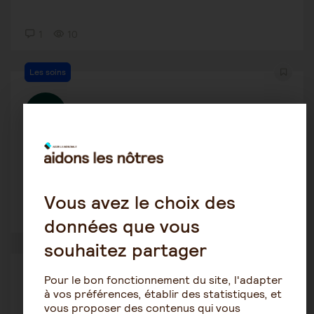
1
10
Les soins
Vanille
8 mars 2026 8:37
Toilette
Vous avez le choix des
1
24
données que vous
souhaitez partager
Parkinson
Pour le bon fonctionnement du site, l'adapter
Neptuna
à vos préférences, établir des statistiques, et
27 février 2026 17:57
vous proposer des contenus qui vous