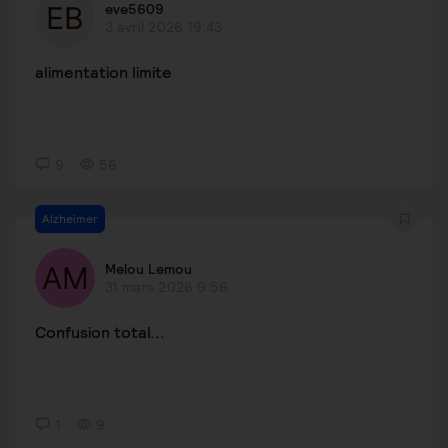
eve5609
3 avril 2026 19:43
alimentation limite
9
56
Alzheimer
Melou Lemou
31 mars 2026 9:56
Confusion total...
1
9