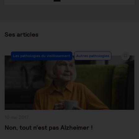
Ses articles
Post
Les pathologies du vieillissement
Autres pathologies
Category:
Publication
10 mai 2017
publiée :
Non, tout n’est pas Alzheimer !