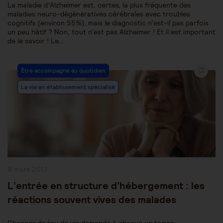
La maladie d’Alzheimer est, certes, la plus fréquente des
maladies neuro-dégénératives cérébrales avec troubles
cognitifs (environ 55%), mais le diagnostic n’est-il pas parfois
un peu hâtif ? Non, tout n’est pas Alzheimer ! Et il est important
de le savoir ! Le…
Post
Être accompagné au quotidien
Category:
La vie en établissement spécialisé
Publication
9 mars 2017
publiée :
L’entrée en structure d’hébergement : les
réactions souvent vives des malades