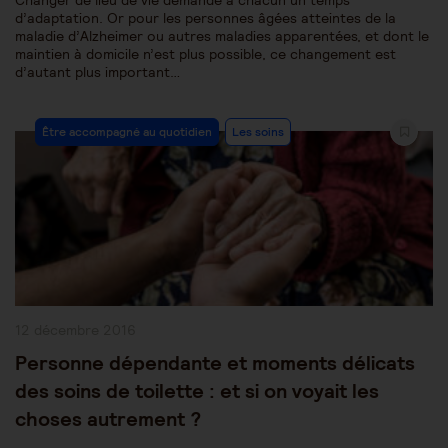
Changer de lieu de vie demande à chacun un temps
d’adaptation. Or pour les personnes âgées atteintes de la
maladie d’Alzheimer ou autres maladies apparentées, et dont le
maintien à domicile n’est plus possible, ce changement est
d’autant plus important…
Post
Être accompagné au quotidien
Les soins
Category:
Publication
12 décembre 2016
publiée :
Personne dépendante et moments délicats
des soins de toilette : et si on voyait les
choses autrement ?