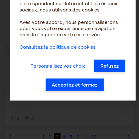
correspondent sur Internet et les réseaux
parkinson dyskinésie
sociaux, nous utilisons des cookies.
Avec votre accord, nous personnaliserons
pour vous votre expérience de navigation
dans le respect de votre vie privée.
1
8
Consultez la politique de cookies
Prendre du temps pour soi
Personnalisez vos choix
Refusez
Justinee75
27 février 2026 10:19
Acceptez et fermez
Épuisement psychologique aidant
2
34
1
2
3
4
5
6
…
36