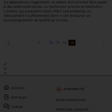
La dépendance s’aggravant, un aidant doit souvent faire appel
à des aides extérieures, ou mettre son proche en institution.
L’aidant, qui jusqu’alors avait offert une présence, un
dévouement « suffisamment bons » afin d’assurer un
accompagnement de qualité se trouve,…
1
…
10
11
12
13
//
//
//
ACCUEIL
ACCESSIBILITÉ
ARTICLES
NOUS CONTACTER
FORUM
MENTIONS LÉGALES