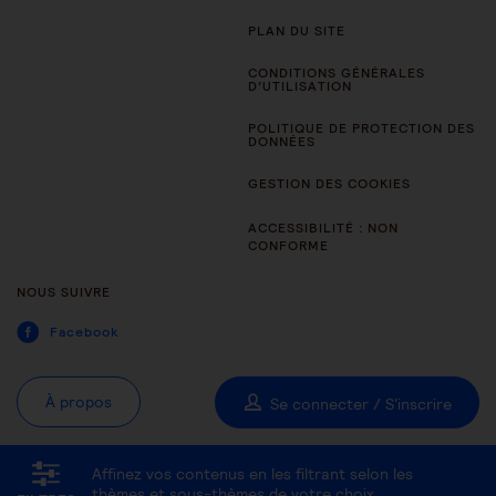
PLAN DU SITE
CONDITIONS GÉNÉRALES
D’UTILISATION
POLITIQUE DE PROTECTION DES
DONNÉES
GESTION DES COOKIES
ACCESSIBILITÉ : NON
CONFORME
NOUS SUIVRE
Facebook
À propos
Se connecter / S'inscrire
Affinez vos contenus en les filtrant selon les
Tous les thèmes
Être aidant
Être accompagné au quotidien
thèmes et sous-thèmes de votre choix