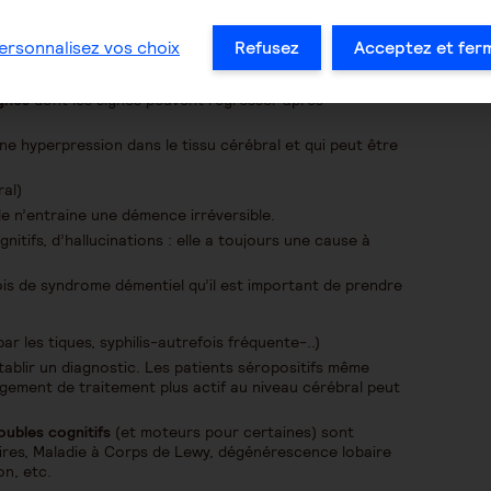
on posé, supplémentation vitaminique non prise, défaut
B9 – acide Folique-.
ersonnalisez vos choix
Refusez
Acceptez et fer
on suivi.
gnes
dont les signes peuvent régresser après
ne hyperpression dans le tissu cérébral et qui peut être
al)
le n’entraine une démence irréversible.
nitifs, d’hallucinations : elle a toujours une cause à
s de syndrome démentiel qu’il est important de prendre
r les tiques, syphilis-autrefois fréquente-..)
établir un diagnostic. Les patients séropositifs même
ement de traitement plus actif au niveau cérébral peut
ubles cognitifs
(et moteurs pour certaines) sont
ires, Maladie à Corps de Lewy, dégénérescence lobaire
on, etc.