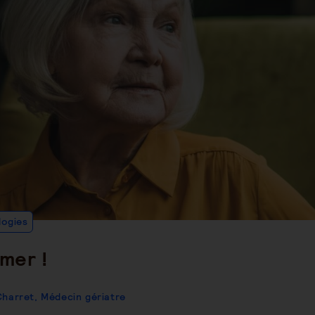
Post
logies
Category:
imer !
Charret, Médecin gériatre