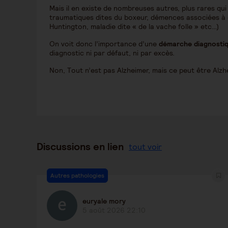
Mais il en existe de nombreuses autres, plus rares 
traumatiques dites du boxeur, démences associées à 
Huntington, maladie dite « de la vache folle » etc…)
On voit donc l’importance d’une
démarche diagnostiq
diagnostic ni par défaut, ni par excès.
Non, Tout n’est pas Alzheimer, mais ce peut être Alzh
Discussions en lien
tout voir
Autres pathologies
euryale mory
5 août 2026 22:10