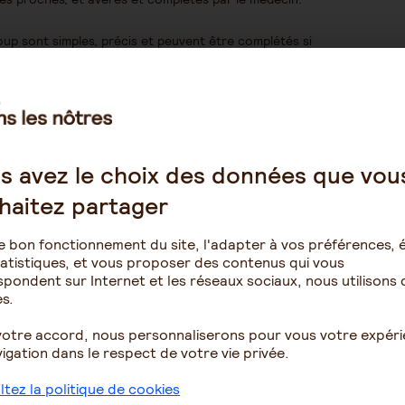
up sont simples, précis et peuvent être complétés si
aphie) avec ou sans ponction lombaire.
t-ce que cela peut être ?
remier rang desquelles les capacités attentionnelles, la
t d’une information. Ces troubles peuvent être plus
s avez le choix des données que vou
e grand âge.
haitez partager
ubles cognitifs semblables à ceux que provoquent les
sibles du cerveau, tant que l’on remédie à temps aux
e bon fonctionnement du site, l'adapter à vos préférences, é
atistiques, et vous proposer des contenus qui vous
pondent sur Internet et les réseaux sociaux, nous utilisons 
gnostics de Maladie d’Alzheimer (les troubles
s.
clinique de la maladie).
votre accord, nous personnaliserons pour vous votre expér
importants d’oxygénation cérébrale donnent des troubles
igation dans le respect de votre vie privée.
ments
: les médicaments contre l’angoisse, les somnifères
r des déficits cognitifs.
tez la politique de cookies