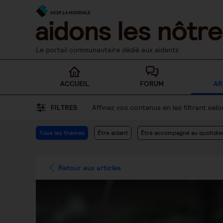
Skip
to
content
Le portail communautaire dédié aux aidants
ACCUEIL
FORUM
AR
FILTRES
Affinez vos contenus en les filtrant se
Tous les thèmes
Être aidant
Être accompagné au quotidie
Retour aux articles