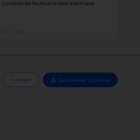
Location de fauteuil roulant électrique
1
11
À propos
Se connecter / S'inscrire