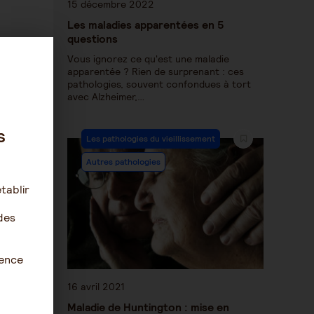
15 décembre 2022
Les maladies apparentées en 5
questions
Vous ignorez ce qu'est une maladie
apparentée ? Rien de surprenant : ces
pathologies, souvent confondues à tort
avec Alzheimer,…
s
Les pathologies du vieillissement
Autres pathologies
tablir
des
ience
16 avril 2021
Maladie de Huntington : mise en