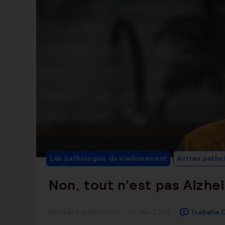
Les pathologies du vieillissement
Autres patho
Non, tout n’est pas Alzhe
Publication
Dernière publication : 10 mai 2017
Isabelle 
publiée :