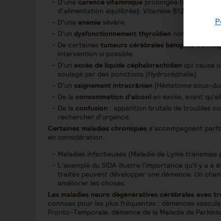
D’une
carence vitaminique
prolongée (diagnostic n
d’alimentation équilibrée): Vitamine B12, Vitamine 
P
D’une
anémie
sévère.
D’un
dysfonctionnement thyroïdien
non traité ou n
De certaines
tumeurs cérébrales bénignes ou mali
intervention si possible.
D’un
excès de liquide céphalorachidien
qui cause u
soulagé par des ponctions (Hydrocéphalie)
D’un
saignement intracrânien
(Hématome sous-dur
De la
consommation d’alcool
en excès, avant qu’el
De la
confusion
: apparition brutale de troubles cog
rechercher d’urgence.
Certaines maladies chroniques
s’accompagnent parfoi
en considération.
Maladies infectieuses (Maladie de Lyme transmise pa
L’exemple du SIDA illustre l’importance qu’il y a à 
traités peuvent développer une démence. Un chang
améliorer les choses.
Les maladies neuro dégénératives cérébrales avec tro
connues pour les plus fréquentes : démences vascula
Fronto-Temporale, démence de la Maladie de Parkins