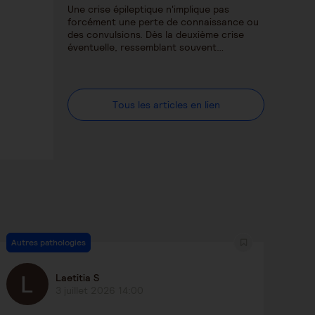
Une crise épileptique n'implique pas
forcément une perte de connaissance ou
des convulsions. Dès la deuxième crise
éventuelle, ressemblant souvent…
Tous les articles en lien
Autres pathologies
Laetitia S
3 juillet 2026 14:00