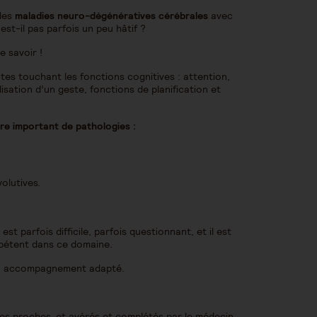
 des
maladies neuro-dégénératives cérébrales
avec
est-il pas parfois un peu hâtif ?
e savoir !
tes touchant les fonctions cognitives : attention,
sation d’un geste, fonctions de planification et
e important de pathologies :
olutives.
est parfois difficile, parfois questionnant, et il est
pétent dans ce domaine.
un accompagnement adapté.
ses proches, et avérés et complétés par le médecin.