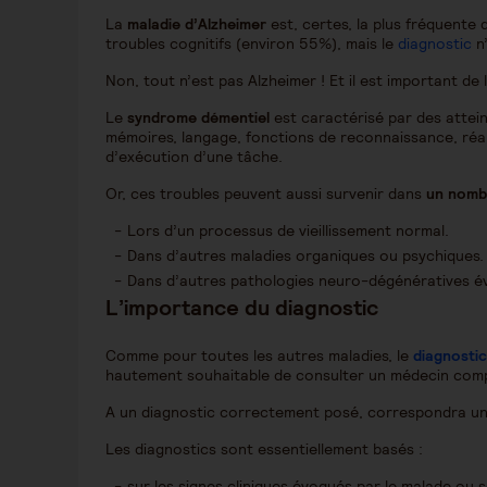
La
maladie d’Alzheimer
est, certes, la plus fréquente
troubles cognitifs (environ 55%), mais le
diagnostic
n’
Non, tout n’est pas Alzheimer ! Et il est important de l
Le
syndrome démentiel
est caractérisé par des attein
mémoires, langage, fonctions de reconnaissance, réali
d’exécution d’une tâche.
Or, ces troubles peuvent aussi survenir dans
un nombr
Lors d’un processus de vieillissement normal.
Dans d’autres maladies organiques ou psychiques.
Dans d’autres pathologies neuro-dégénératives év
L’importance du diagnostic
Comme pour toutes les autres maladies, le
diagnostic
hautement souhaitable de consulter un médecin com
A un diagnostic correctement posé, correspondra 
Les diagnostics sont essentiellement basés :
sur les signes cliniques évoqués par le malade ou 