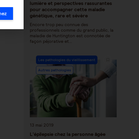
lumière et perspectives rassurantes
pour accompagner cette maladie
mez
génétique, rare et sévère
Encore trop peu connue des
professionnels comme du grand public, la
maladie de Huntington est connotée de
façon péjorative et…
Les pathologies du vieillissement
Autres pathologies
13 mai 2019
L’épilepsie chez la personne âgée