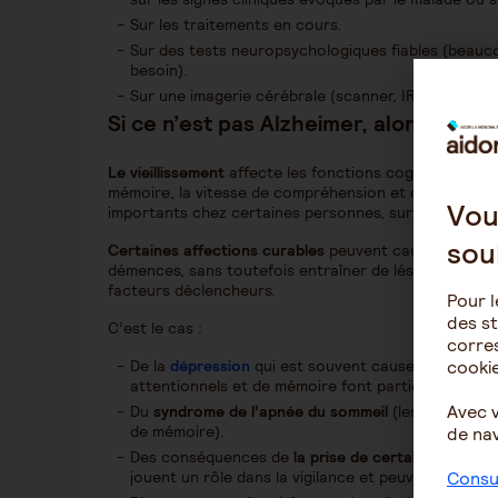
Sur les traitements en cours.
Sur des tests neuropsychologiques fiables (beauco
besoin).
Sur une imagerie cérébrale (scanner, IRM, Scintigr
Si ce n’est pas Alzheimer, alors qu’es
Le vieillissement
affecte les fonctions cognitives au p
mémoire, la vitesse de compréhension et de traitemen
Vou
importants chez certaines personnes, surtout dans l
sou
Certaines affections
curables
peuvent causer des tro
démences, sans toutefois entraîner de lésions irréver
facteurs déclencheurs.
Pour l
des st
C’est le cas :
corres
De la
dépression
qui est souvent cause d’excès dia
cookie
attentionnels et de mémoire font partie du tableau 
Avec 
Du
syndrome de l’apnée du sommeil
(les troubles 
de mémoire).
de nav
Des conséquences de
la prise de certains médica
jouent un rôle dans la vigilance et peuvent entraine
Consul