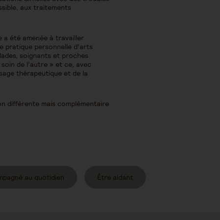
sible, aux traitements
e a été amenée à travailler
ne pratique personnelle d’arts
alades, soignants et proches
 soin de l’autre » et ce, avec
ssage thérapeutique et de la
on différente mais complémentaire
mpagné au quotidien
Être aidant