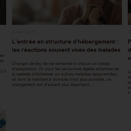
Publication
P
9 mars 2017
1
publiée :
pu
L’entrée en structure d’hébergement :
P
les réactions souvent vives des malades
d
des
v
es
Changer de lieu de vie demande à chacun un temps
d’adaptation. Or pour les personnes âgées atteintes de
t il
L
la maladie d’Alzheimer ou autres maladies apparentées,
d
et dont le maintien à domicile n’est plus possible, ce
p
changement est d’autant plus important…
v
i