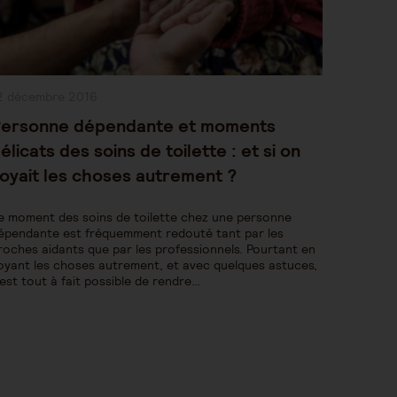
ublication
2 décembre 2016
bliée :
ersonne dépendante et moments
élicats des soins de toilette : et si on
oyait les choses autrement ?
e moment des soins de toilette chez une personne
épendante est fréquemment redouté tant par les
roches aidants que par les professionnels. Pourtant en
oyant les choses autrement, et avec quelques astuces,
l est tout à fait possible de rendre…