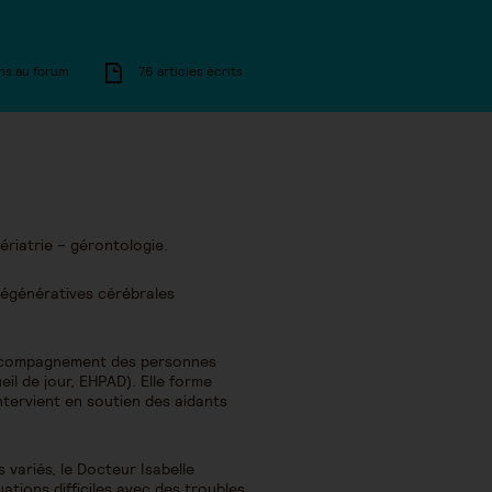
ns au forum
76 articles écrits
ériatrie – gérontologie.
 dégénératives cérébrales
d’accompagnement des personnes
il de jour, EHPAD). Elle forme
ntervient en soutien des aidants
variés, le Docteur Isabelle
uations difficiles avec des troubles