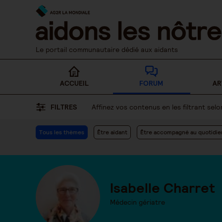
Skip
to
content
Le portail communautaire dédié aux aidants
ACCUEIL
FORUM
AR
FILTRES
Affinez vos contenus en les filtrant se
Tous les thèmes
Être aidant
Être accompagné au quotidie
Isabelle Charret
Médecin gériatre