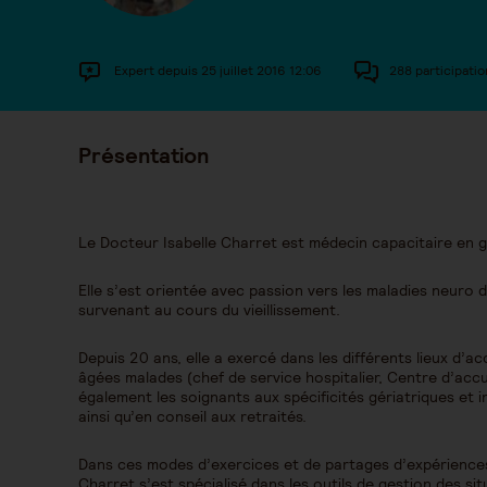
Expert depuis 25 juillet 2016 12:06
288 participatio
Présentation
Le Docteur Isabelle Charret est médecin capacitaire en g
Elle s’est orientée avec passion vers les maladies neuro
survenant au cours du vieillissement.
Depuis 20 ans, elle a exercé dans les différents lieux 
âgées malades (chef de service hospitalier, Centre d’accue
également les soignants aux spécificités gériatriques et i
ainsi qu’en conseil aux retraités.
Dans ces modes d’exercices et de partages d’expériences 
Charret s’est spécialisé dans les outils de gestion des sit