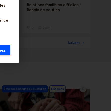
Relations familiales difficiles !
des
Besoin de soutien
ience
2
2021
Suivant
mez
Post
Être accompagné au quotidien
Les soins
Category: