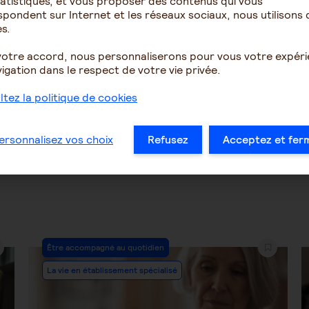
atistiques, et vous proposer des contenus qui vous
inement 4e semaine
alzheimer
pondent sur Internet et les réseaux sociaux, nous utilisons 
s.
votre accord, nous personnaliserons pour vous votre expér
igation dans le respect de votre vie privée.
1451
5
5612
tez la politique de cookies
1
…
30
31
32
33
34
35
36
ersonnalisez vos choix
Refusez
Acceptez et fer
Post
Être accompagné au quotidien
Category:
La vie en établissement spécialisé