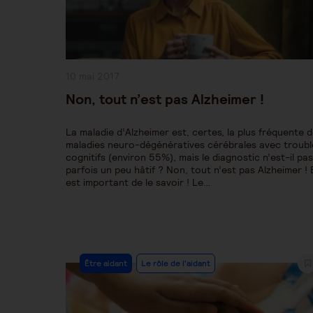
Publication
10 mai 2017
publiée :
Non, tout n’est pas Alzheimer !
La maladie d’Alzheimer est, certes, la plus fréquente 
maladies neuro-dégénératives cérébrales avec troubl
cognitifs (environ 55%), mais le diagnostic n’est-il pas
parfois un peu hâtif ? Non, tout n’est pas Alzheimer ! E
est important de le savoir ! Le…
Post
Être aidant
Le rôle de l'aidant
Category: