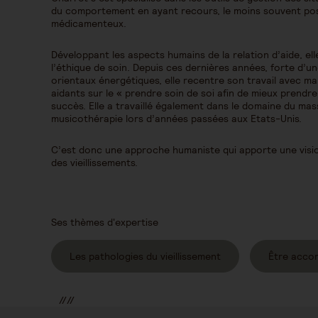
du comportement en ayant recours, le moins souvent pos
médicamenteux.
Développant les aspects humains de la relation d’aide, ell
l’éthique de soin. Depuis ces dernières années, forte d’u
orientaux énergétiques, elle recentre son travail avec m
aidants sur le « prendre soin de soi afin de mieux prendre
succès. Elle a travaillé également dans le domaine du ma
musicothérapie lors d’années passées aux Etats-Unis.
C’est donc une approche humaniste qui apporte une visi
des vieillissements.
Ses thèmes d'expertise
Les pathologies du vieillissement
Être acco
//
//
//