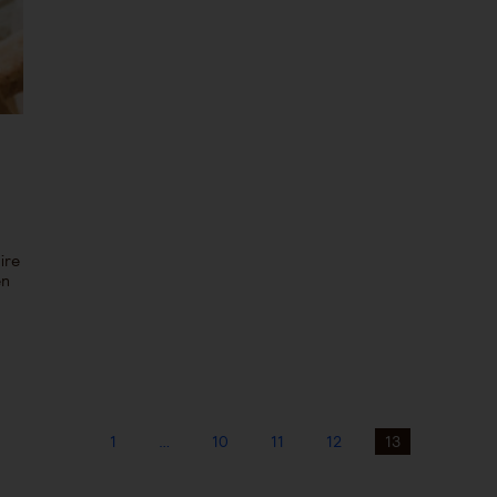
ire
en
1
…
10
11
12
13