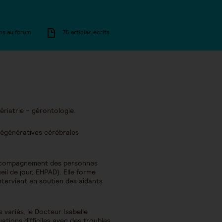
ns au forum
76 articles écrits
ériatrie – gérontologie.
 dégénératives cérébrales
d’accompagnement des personnes
il de jour, EHPAD). Elle forme
ntervient en soutien des aidants
variés, le Docteur Isabelle
uations difficiles avec des troubles