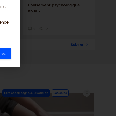
Épuisement psychologique
des
aidant
ience
2
34
Suivant
mez
Post
Être accompagné au quotidien
Les soins
Category: