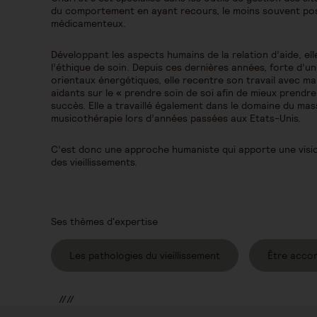
du comportement en ayant recours, le moins souvent pos
médicamenteux.
Développant les aspects humains de la relation d’aide, ell
l’éthique de soin. Depuis ces dernières années, forte d’u
orientaux énergétiques, elle recentre son travail avec m
aidants sur le « prendre soin de soi afin de mieux prendre
succès. Elle a travaillé également dans le domaine du ma
musicothérapie lors d’années passées aux Etats-Unis.
C’est donc une approche humaniste qui apporte une visi
des vieillissements.
Ses thèmes d'expertise
Les pathologies du vieillissement
Être acco
//
//
//