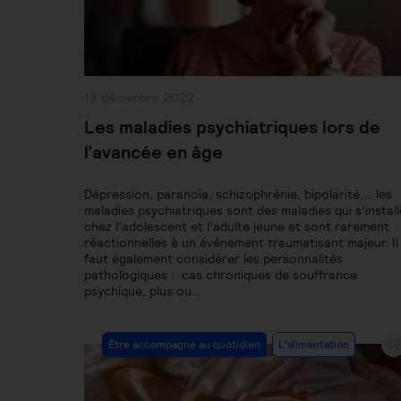
Publication
12 décembre 2022
publiée :
Les maladies psychiatriques lors de
l’avancée en âge
Dépression, paranoïa, schizophrénie, bipolarité,… les
maladies psychiatriques sont des maladies qui s’instal
chez l’adolescent et l’adulte jeune et sont rarement
réactionnelles à un événement traumatisant majeur. Il
faut également considérer les personnalités
pathologiques : cas chroniques de souffrance
psychique, plus ou…
Post
Être accompagné au quotidien
L'alimentation
Category: