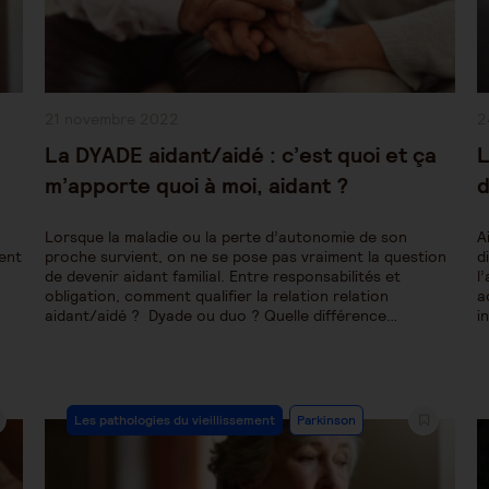
Publication
P
21 novembre 2022
2
publiée :
pu
La DYADE aidant/aidé : c’est quoi et ça
L
m’apporte quoi à moi, aidant ?
d
Lorsque la maladie ou la perte d’autonomie de son
A
lent
proche survient, on ne se pose pas vraiment la question
d
de devenir aidant familial. Entre responsabilités et
l
obligation, comment qualifier la relation relation
a
aidant/aidé ? Dyade ou duo ? Quelle différence…
i
Post
Les pathologies du vieillissement
Parkinson
Category: