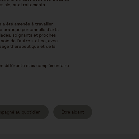
sible, aux traitements
e a été amenée à travailler
ne pratique personnelle d’arts
alades, soignants et proches
 soin de l’autre » et ce, avec
ssage thérapeutique et de la
on différente mais complémentaire
mpagné au quotidien
Être aidant