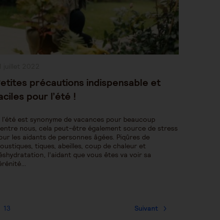
ublication
1 juillet 2022
bliée :
etites précautions indispensable et
aciles pour l’été !
i l'été est synonyme de vacances pour beaucoup
'entre nous, cela peut-être également source de stress
our les aidants de personnes âgées. Piqûres de
oustiques, tiques, abeilles, coup de chaleur et
éshydratation, l’aidant que vous êtes va voir sa
érénité…
13
Suivant