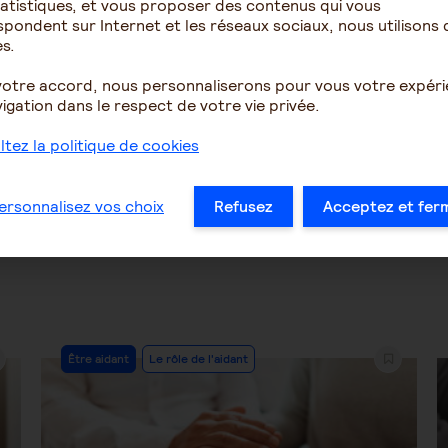
atistiques, et vous proposer des contenus qui vous
ette
parkinson dyskinésie
pondent sur Internet et les réseaux sociaux, nous utilisons 
s.
votre accord, nous personnaliserons pour vous votre expér
igation dans le respect de votre vie privée.
24
1
8
tez la politique de cookies
1
2
3
4
5
6
…
36
ersonnalisez vos choix
Refusez
Acceptez et fer
Post
Être aidant
Le rôle de l'aidant
Category: