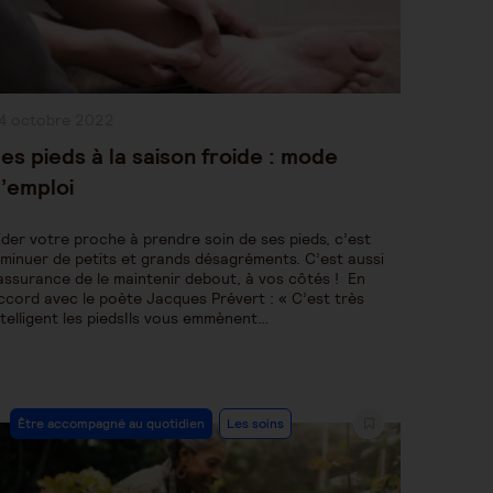
ublication
4 octobre 2022
bliée :
es pieds à la saison froide : mode
’emploi
ider votre proche à prendre soin de ses pieds, c’est
iminuer de petits et grands désagréments. C’est aussi
’assurance de le maintenir debout, à vos côtés ! En
ccord avec le poète Jacques Prévert : « C’est très
ntelligent les piedsIls vous emmènent…
Post
Être accompagné au quotidien
Les soins
Category: