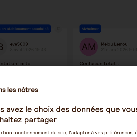
e en établissement spécialisé
Alzheimer
eve5609
Melou Lemou
3 avril 2026 19:43
31 mars 2026 9:5
ntation limite
Confusion total...
56
1
9
s avez le choix des données que vou
oins
Parkinson
haitez partager
Vanille
Neptuna
8 mars 2026 8:37
27 février 2026 17
e bon fonctionnement du site, l'adapter à vos préférences, é