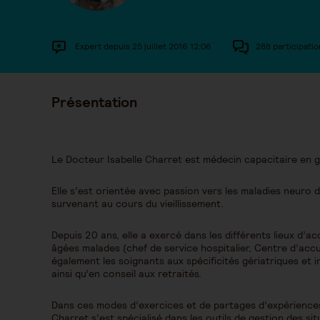
Expert depuis 25 juillet 2016 12:06
288 participatio
Présentation
Le Docteur Isabelle Charret est médecin capacitaire en g
Elle s’est orientée avec passion vers les maladies neuro
survenant au cours du vieillissement.
Depuis 20 ans, elle a exercé dans les différents lieux 
âgées malades (chef de service hospitalier, Centre d’accue
également les soignants aux spécificités gériatriques et i
ainsi qu’en conseil aux retraités.
Dans ces modes d’exercices et de partages d’expériences 
Charret s’est spécialisé dans les outils de gestion des sit