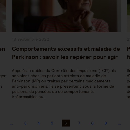
Publication
P
19 septembre 2022
2
publiée :
pu
en
Comportements excessifs et maladie de
P
Parkinson : savoir les repérer pour agir
f
Appelés Troubles du Contrôle des Impulsions (TCI*), ils
S
nger
se voient chez les patients atteints de maladie de
d
Parkinson (MP) ou traités par certains médicaments
p
rs
anti-parkinsoniens. Ils se présentent sous la forme de
m
pulsions, de pensées ou de comportements
d
irrépressibles au…
s
…
3
4
5
6
7
8
9
…