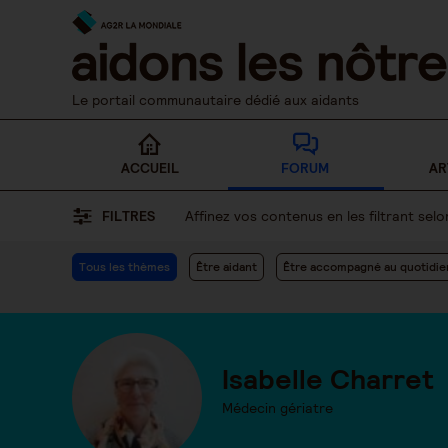
Skip
to
content
Le portail communautaire dédié aux aidants
ACCUEIL
FORUM
AR
FILTRES
Affinez vos contenus en les filtrant se
Tous les thèmes
Être aidant
Être accompagné au quotidie
Isabelle Charret
Médecin gériatre