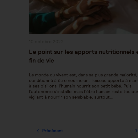
Publication
10 octobre 2022
publiée :
Le point sur les apports nutritionnels 
fin de vie
Le monde du vivant est, dans sa plus grande majorité,
conditionné à être nourricier : l’oiseau apporte à ma
à ses oisillons, l’humain nourrit son petit bébé. Puis
l’autonomie s’installe, mais l’être humain reste toujou
vigilant à nourrir son semblable, surtout…
Précédent
1