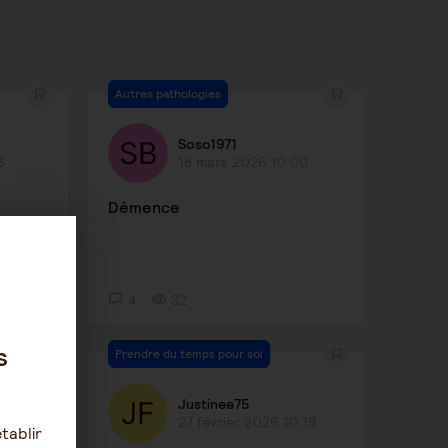
Autres pathologies
Soso1971
6
18 mars 2026 10:00
Démence
4
32
s
Prendre du temps pour soi
Justinee75
:57
27 février 2026 10:19
tablir