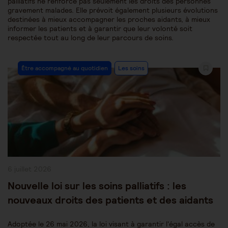
palliatifs ne renforce pas seulement les droits des personnes
gravement malades. Elle prévoit également plusieurs évolutions
destinées à mieux accompagner les proches aidants, à mieux
informer les patients et à garantir que leur volonté soit
respectée tout au long de leur parcours de soins.
Post
Être accompagné au quotidien
Les soins
Category:
Publication
6 juillet 2026
publiée :
Nouvelle loi sur les soins palliatifs : les
nouveaux droits des patients et des aidants
Adoptée le 26 mai 2026, la loi visant à garantir l'égal accès de