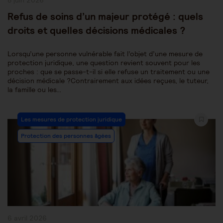
8 juin 2026
publiée :
Refus de soins d’un majeur protégé : quels
droits et quelles décisions médicales ?
Lorsqu’une personne vulnérable fait l’objet d’une mesure de
protection juridique, une question revient souvent pour les
proches : que se passe-t-il si elle refuse un traitement ou une
décision médicale ?Contrairement aux idées reçues, le tuteur,
la famille ou les…
Post
Les mesures de protection juridique
Category:
Protection des personnes âgées
Publication
6 avril 2026