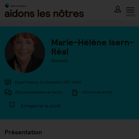
Skip
to
content
MENU
Marie-Hélène Isern-
Réal
Avocate
Expert depuis 20 décembre 2011 18:00
452 participations au forum
130 articles écrits
Enregistrer le profil
Présentation