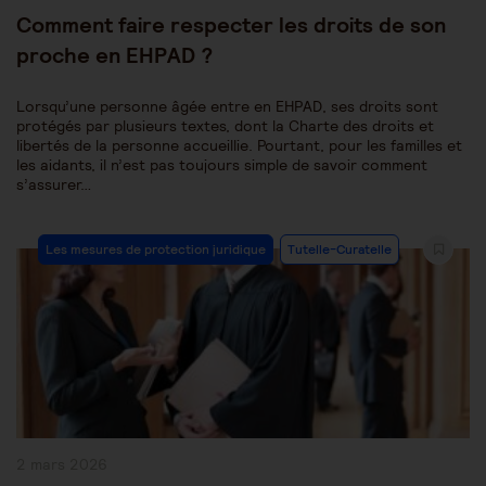
publiée :
Comment faire respecter les droits de son
proche en EHPAD ?
Lorsqu’une personne âgée entre en EHPAD, ses droits sont
protégés par plusieurs textes, dont la Charte des droits et
libertés de la personne accueillie. Pourtant, pour les familles et
les aidants, il n’est pas toujours simple de savoir comment
s’assurer…
Post
Les mesures de protection juridique
Tutelle-Curatelle
Category:
Publication
2 mars 2026
publiée :