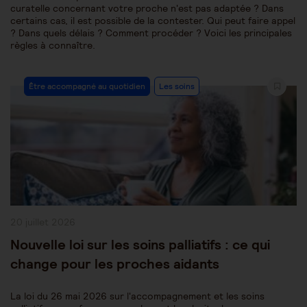
curatelle concernant votre proche n'est pas adaptée ? Dans
certains cas, il est possible de la contester. Qui peut faire appel
? Dans quels délais ? Comment procéder ? Voici les principales
règles à connaître.
Post
Être accompagné au quotidien
Les soins
Category:
Publication
20 juillet 2026
publiée :
Nouvelle loi sur les soins palliatifs : ce qui
change pour les proches aidants
La loi du 26 mai 2026 sur l'accompagnement et les soins