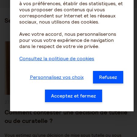
à vos préférences, établir des statistiques, et
vous proposer des contenus qui vous
correspondent sur Internet et les réseaux
Ses articles
sociaux, nous utilisons des cookies.
Avec votre accord, nous personnaliserons
pour vous votre expérience de navigation
Post
Les mesures de protection juridique
Tutelle-Curatelle
Category:
dans le respect de votre vie privée.
Consultez la politique de cookies
Personnalisez vos choix
Refusez
Acceptez et fermez
Publication
27 juillet 2026
publiée :
Comment contester une décision de tutelle
ou de curatelle ?
Vous estimez qu'une décision de mise sous tutelle ou sous