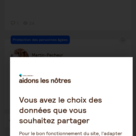
1
24
Protection des personnes âgées
Martin-Pecheur
9 avril 2026 14:12
Gestion des comptes
Vous avez le choix des
1
14
données que vous
souhaitez partager
1
2
3
4
5
6
…
57
Pour le bon fonctionnement du site, l'adapter