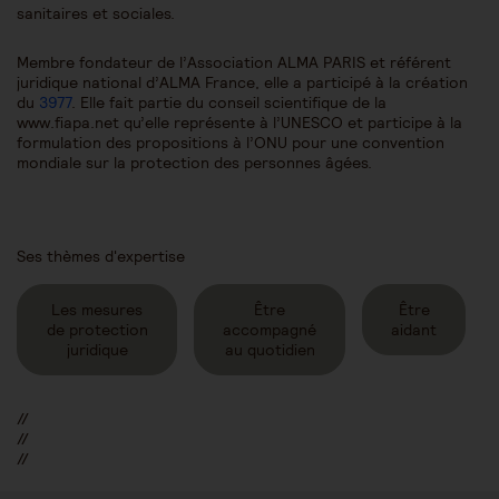
sanitaires et sociales.
Membre fondateur de l’Association ALMA PARIS et référent
juridique national d’ALMA France, elle a participé à la création
du
3977
. Elle fait partie du conseil scientifique de la
www.fiapa.net qu’elle représente à l’UNESCO et participe à la
formulation des propositions à l’ONU pour une convention
mondiale sur la protection des personnes âgées.
Ses thèmes d'expertise
Les mesures
Être
Être
de protection
accompagné
aidant
juridique
au quotidien
//
//
//