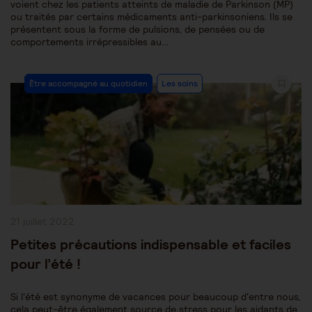
voient chez les patients atteints de maladie de Parkinson (MP)
ou traités par certains médicaments anti-parkinsoniens. Ils se
présentent sous la forme de pulsions, de pensées ou de
comportements irrépressibles au…
Post
Être accompagné au quotidien
Les soins
Category:
Publication
21 juillet 2022
publiée :
Petites précautions indispensable et faciles
pour l’été !
Si l'été est synonyme de vacances pour beaucoup d'entre nous,
cela peut-être également source de stress pour les aidants de