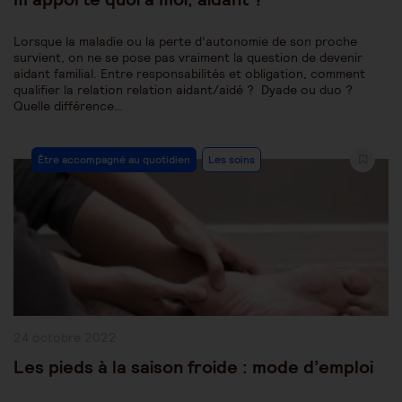
Lorsque la maladie ou la perte d’autonomie de son proche
survient, on ne se pose pas vraiment la question de devenir
aidant familial. Entre responsabilités et obligation, comment
qualifier la relation relation aidant/aidé ? Dyade ou duo ?
Quelle différence…
Post
Être accompagné au quotidien
Les soins
Category:
Publication
24 octobre 2022
publiée :
Les pieds à la saison froide : mode d’emploi