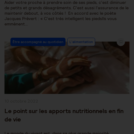
Aider votre proche à prendre soin de ses pieds, c’est diminuer
de petits et grands désagréments. C’est aussi l’assurance de le
maintenir debout, à vos côtés ! En accord avec le poète
Jacques Prévert : « C’est très intelligent les piedsIls vous
emmènent…
Post
Être accompagné au quotidien
L'alimentation
Category:
Publication
10 octobre 2022
publiée :
Le point sur les apports nutritionnels en fin
de vie
Le monde du vivant est, dans sa plus grande majorité,