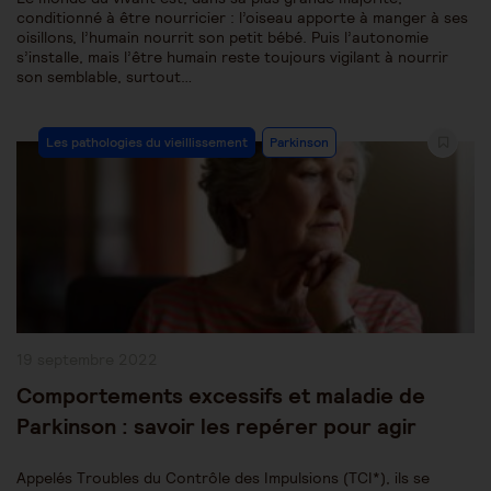
conditionné à être nourricier : l’oiseau apporte à manger à ses
oisillons, l’humain nourrit son petit bébé. Puis l’autonomie
s’installe, mais l’être humain reste toujours vigilant à nourrir
son semblable, surtout…
Post
Les pathologies du vieillissement
Parkinson
Category:
Publication
19 septembre 2022
publiée :
Comportements excessifs et maladie de
Parkinson : savoir les repérer pour agir
Appelés Troubles du Contrôle des Impulsions (TCI*), ils se