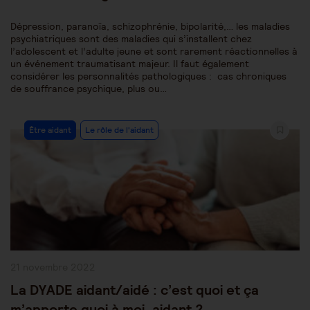
Dépression, paranoïa, schizophrénie, bipolarité,… les maladies
psychiatriques sont des maladies qui s’installent chez
l’adolescent et l’adulte jeune et sont rarement réactionnelles à
un événement traumatisant majeur. Il faut également
considérer les personnalités pathologiques : cas chroniques
de souffrance psychique, plus ou…
Post
Être aidant
Le rôle de l'aidant
Category:
Publication
21 novembre 2022
publiée :
La DYADE aidant/aidé : c’est quoi et ça
m’apporte quoi à moi, aidant ?