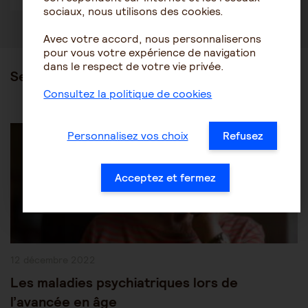
sociaux, nous utilisons des cookies.
Avec votre accord, nous personnaliserons
pour vous votre expérience de navigation
dans le respect de votre vie privée.
Ses articles
Consultez la politique de cookies
Post
Les pathologies du vieillissement
Autres pathologies
Category:
Personnalisez vos choix
Refusez
Acceptez et fermez
Publication
12 décembre 2022
publiée :
Les maladies psychiatriques lors de
l’avancée en âge