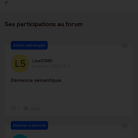
//
Ses participations au forum
Autres pathologies
Lisa57480
8 février 2020 3:11
Démence sémantique.
1
2866
Maintien à domicile