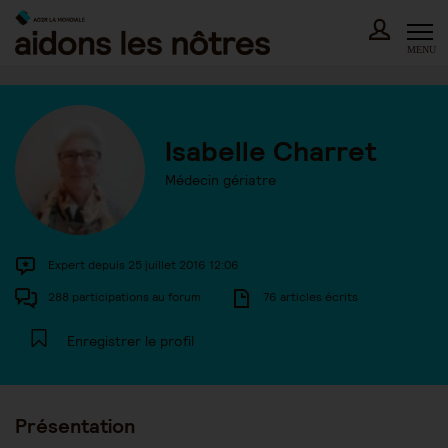
Skip
to
content
MENU
Isabelle Charret
Médecin gériatre
Expert depuis 25 juillet 2016 12:06
288 participations au forum
76 articles écrits
Enregistrer le profil
Présentation