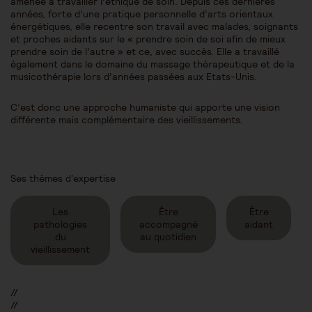
amenée à travailler l’éthique de soin. Depuis ces dernières
années, forte d’une pratique personnelle d’arts orientaux
énergétiques, elle recentre son travail avec malades, soignants
et proches aidants sur le « prendre soin de soi afin de mieux
prendre soin de l’autre » et ce, avec succès. Elle a travaillé
également dans le domaine du massage thérapeutique et de la
musicothérapie lors d’années passées aux Etats-Unis.
C’est donc une approche humaniste qui apporte une vision
différente mais complémentaire des vieillissements.
Ses thèmes d'expertise
Les
Être
Être
pathologies
accompagné
aidant
du
au quotidien
vieillissement
//
//