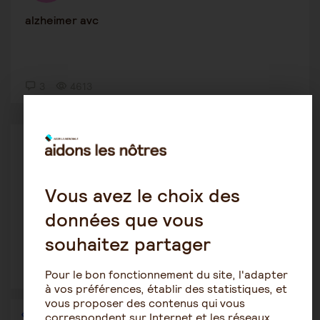
alzheimer avc
3
4613
Maintien à domicile
Majo17
3 décembre 2019 7:34
Vous avez le choix des
alzheimer apa diabète
données que vous
souhaitez partager
2
1589
Pour le bon fonctionnement du site, l'adapter
à vos préférences, établir des statistiques, et
vous proposer des contenus qui vous
1
…
32
33
34
35
36
correspondent sur Internet et les réseaux