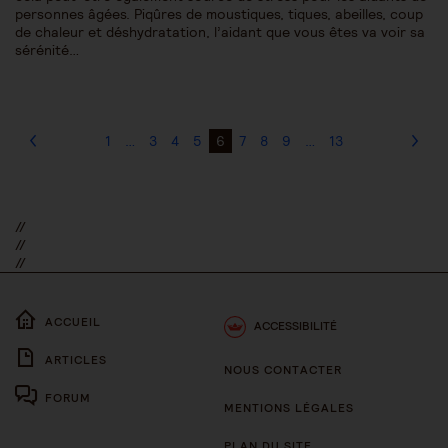
personnes âgées. Piqûres de moustiques, tiques, abeilles, coup
de chaleur et déshydratation, l’aidant que vous êtes va voir sa
sérénité…
1
…
3
4
5
6
7
8
9
…
13
//
//
//
ACCUEIL
ACCESSIBILITÉ
ARTICLES
NOUS CONTACTER
FORUM
MENTIONS LÉGALES
PLAN DU SITE