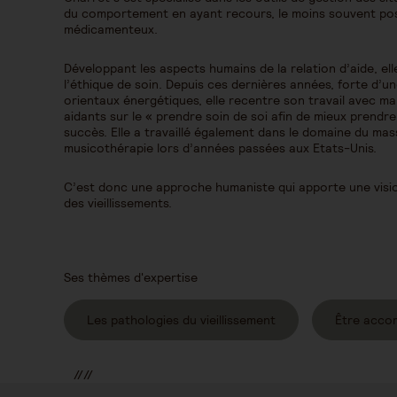
du comportement en ayant recours, le moins souvent pos
médicamenteux.
Développant les aspects humains de la relation d’aide, ell
l’éthique de soin. Depuis ces dernières années, forte d’u
orientaux énergétiques, elle recentre son travail avec m
aidants sur le « prendre soin de soi afin de mieux prendre
succès. Elle a travaillé également dans le domaine du ma
musicothérapie lors d’années passées aux Etats-Unis.
C’est donc une approche humaniste qui apporte une visi
des vieillissements.
Ses thèmes d'expertise
Les pathologies du vieillissement
Être acco
//
//
//