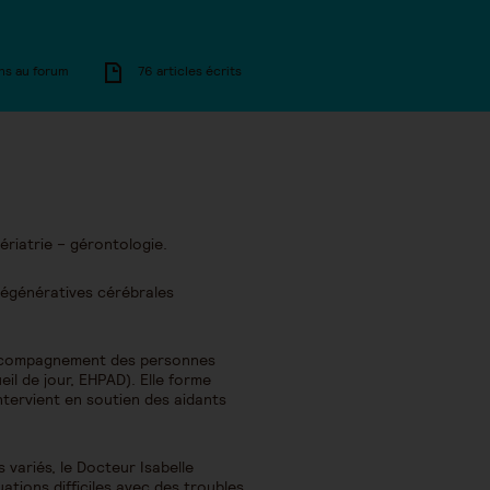
ns au forum
76 articles écrits
ériatrie – gérontologie.
 dégénératives cérébrales
d’accompagnement des personnes
il de jour, EHPAD). Elle forme
ntervient en soutien des aidants
variés, le Docteur Isabelle
uations difficiles avec des troubles