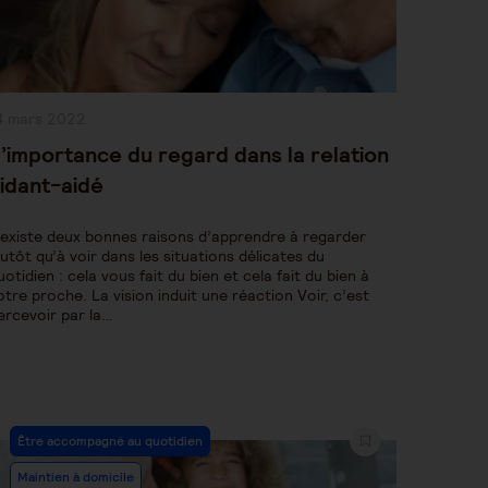
ublication
4 mars 2022
bliée :
’importance du regard dans la relation
idant-aidé
l existe deux bonnes raisons d’apprendre à regarder
lutôt qu’à voir dans les situations délicates du
uotidien : cela vous fait du bien et cela fait du bien à
otre proche. La vision induit une réaction Voir, c’est
ercevoir par la…
Post
Être accompagné au quotidien
Category:
Maintien à domicile