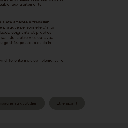
sible, aux traitements
e a été amenée à travailler
ne pratique personnelle d’arts
alades, soignants et proches
 soin de l’autre » et ce, avec
ssage thérapeutique et de la
on différente mais complémentaire
mpagné au quotidien
Être aidant