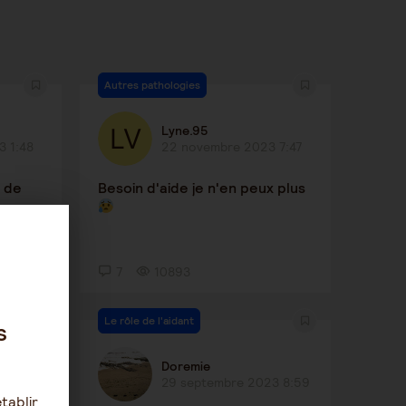
Autres pathologies
Lyne.95
 1:48
22 novembre 2023 7:47
 de
Besoin d'aide je n'en peux plus
7
10893
Le rôle de l'aidant
s
Doremie
8:43
29 septembre 2023 8:59
tablir