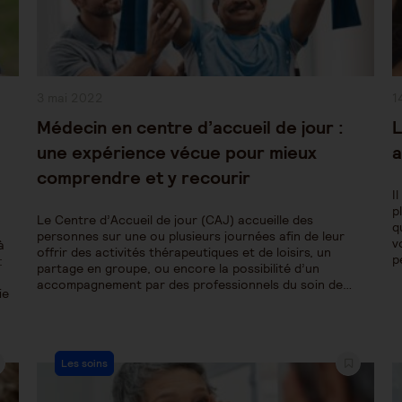
Publication
P
3 mai 2022
1
publiée :
pu
Médecin en centre d’accueil de jour :
L
une expérience vécue pour mieux
a
comprendre et y recourir
I
p
Le Centre d’Accueil de jour (CAJ) accueille des
q
personnes sur une ou plusieurs journées afin de leur
v
à
offrir des activités thérapeutiques et de loisirs, un
p
:
partage en groupe, ou encore la possibilité d’un
accompagnement par des professionnels du soin de…
ie
Post
Les soins
Category: