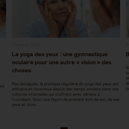
Publication
P
17 janvier 2022
2
publiée :
pu
Le yoga des yeux : une gymnastique
B
oculaire pour une autre « vision » des
N
choses
s
e
.
d
Peu divulguée, la pratique régulière du yoga des yeux est
ent
p
efficace et reconnue depuis des temps anciens dans des
cultures orientales qui s’offrent avec sérieux à
l’occident. Voici une façon de prendre soin de soi, de ses
yeux et donc…