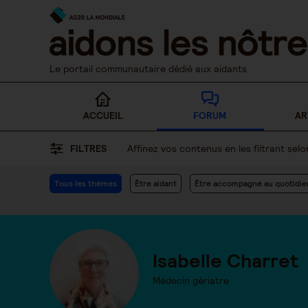
Skip
to
content
Le portail communautaire dédié aux aidants
ACCUEIL
FORUM
AR
FILTRES
Affinez vos contenus en les filtrant se
Tous les thèmes
Être aidant
Être accompagné au quotidie
Isabelle Charret
Médecin gériatre