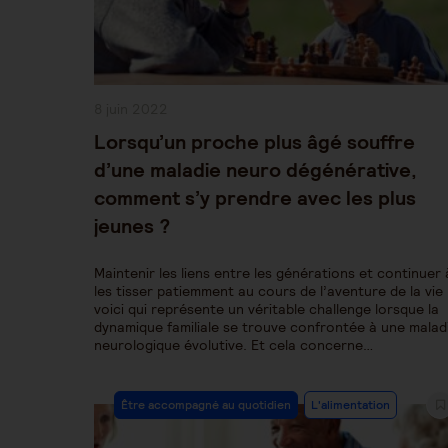
Publication
8 juin 2022
publiée :
Lorsqu’un proche plus âgé souffre
d’une maladie neuro dégénérative,
comment s’y prendre avec les plus
jeunes ?
Maintenir les liens entre les générations et continuer 
les tisser patiemment au cours de l’aventure de la vie 
voici qui représente un véritable challenge lorsque la
dynamique familiale se trouve confrontée à une malad
neurologique évolutive. Et cela concerne…
Post
Être accompagné au quotidien
L'alimentation
Category: