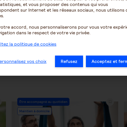
atistiques, et vous proposer des contenus qui vous
ur est ce que la nuit les
VACCIN COVID GRIPPE E
pondent sur Internet et les réseaux sociaux, nous utilisons 
onnes qui ont althzeimer
EHPAD DROIT ? et radio 
s.
..
votre accord, nous personnaliserons pour vous votre expér
4089
2
1550
igation dans le respect de votre vie privée.
tez la politique de cookies
…
16
17
18
19
20
21
22
…
ersonnalisez vos choix
Refusez
Acceptez et fer
Post
Être accompagné au quotidien
Category:
Maintien à domicile