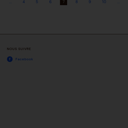
…
4
5
6
7
8
9
10
…
NOUS SUIVRE
Facebook