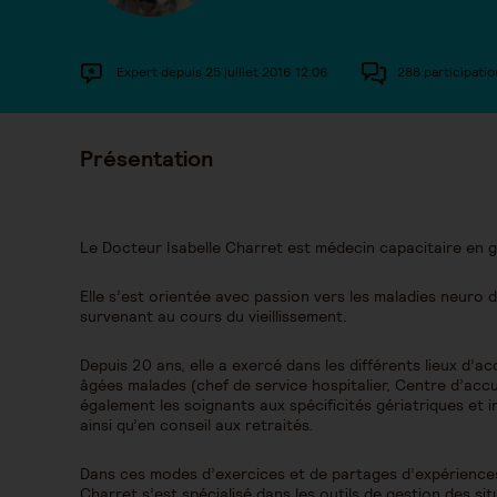
Expert depuis 25 juillet 2016 12:06
288 participatio
Présentation
Le Docteur Isabelle Charret est médecin capacitaire en g
Elle s’est orientée avec passion vers les maladies neuro
survenant au cours du vieillissement.
Depuis 20 ans, elle a exercé dans les différents lieux 
âgées malades (chef de service hospitalier, Centre d’accue
également les soignants aux spécificités gériatriques et i
ainsi qu’en conseil aux retraités.
Dans ces modes d’exercices et de partages d’expériences 
Charret s’est spécialisé dans les outils de gestion des sit