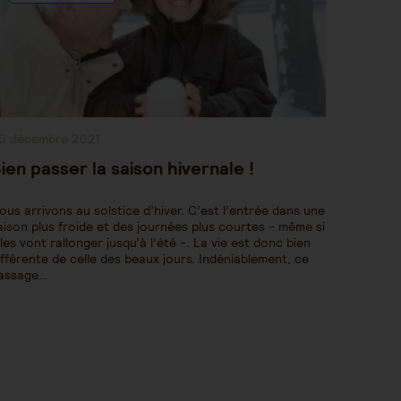
ublication
0 décembre 2021
bliée :
ien passer la saison hivernale !
ous arrivons au solstice d’hiver. C’est l’entrée dans une
aison plus froide et des journées plus courtes - même si
lles vont rallonger jusqu’à l’été -. La vie est donc bien
ifférente de celle des beaux jours. Indéniablement, ce
assage…