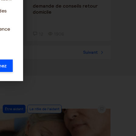
N
demande de conseils retour
des
chute
domicile
ience
12
1906
36
Suivant
mez
Post
Être aidant
Le rôle de l'aidant
Category: