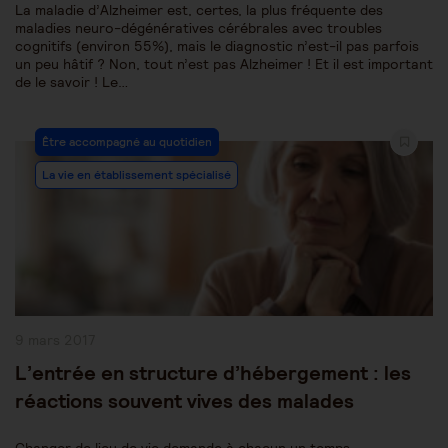
La maladie d’Alzheimer est, certes, la plus fréquente des
maladies neuro-dégénératives cérébrales avec troubles
cognitifs (environ 55%), mais le diagnostic n’est-il pas parfois
un peu hâtif ? Non, tout n’est pas Alzheimer ! Et il est important
de le savoir ! Le…
Post
Être accompagné au quotidien
Category:
La vie en établissement spécialisé
Publication
9 mars 2017
publiée :
L’entrée en structure d’hébergement : les
réactions souvent vives des malades