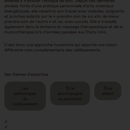
amenée à travailler l’éthique de soin. Depuis ces dernières
années, forte d’une pratique personnelle d’arts orientaux
énergétiques, elle recentre son travail avec malades, soignants
et proches aidants sur le « prendre soin de soi afin de mieux
prendre soin de l’autre » et ce, avec succès. Elle a travaillé
également dans le domaine du massage thérapeutique et de la
musicothérapie lors d’années passées aux Etats-Unis.
C’est donc une approche humaniste qui apporte une vision
différente mais complémentaire des vieillissements.
Ses thèmes d'expertise
Les
Être
Être
pathologies
accompagné
aidant
du
au quotidien
vieillissement
//
//