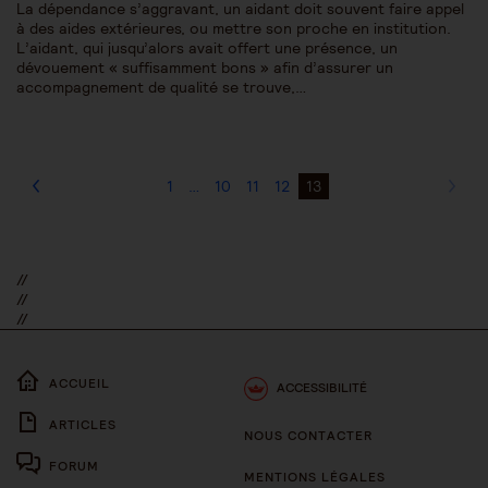
La dépendance s’aggravant, un aidant doit souvent faire appel
à des aides extérieures, ou mettre son proche en institution.
L’aidant, qui jusqu’alors avait offert une présence, un
dévouement « suffisamment bons » afin d’assurer un
accompagnement de qualité se trouve,…
1
…
10
11
12
13
//
//
//
ACCUEIL
ACCESSIBILITÉ
ARTICLES
NOUS CONTACTER
FORUM
MENTIONS LÉGALES