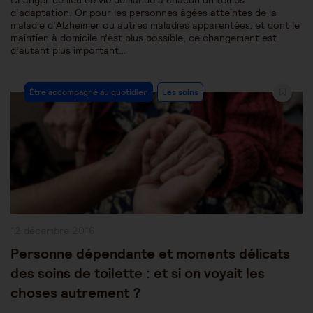
Changer de lieu de vie demande à chacun un temps
d’adaptation. Or pour les personnes âgées atteintes de la
maladie d’Alzheimer ou autres maladies apparentées, et dont le
maintien à domicile n’est plus possible, ce changement est
d’autant plus important…
Post
Être accompagné au quotidien
Les soins
Category:
Publication
12 décembre 2016
publiée :
Personne dépendante et moments délicats
des soins de toilette : et si on voyait les
choses autrement ?