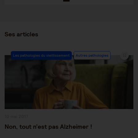
Ses articles
Post
Les pathologies du vieillissement
Autres pathologies
Category:
Publication
10 mai 2017
publiée :
Non, tout n’est pas Alzheimer !