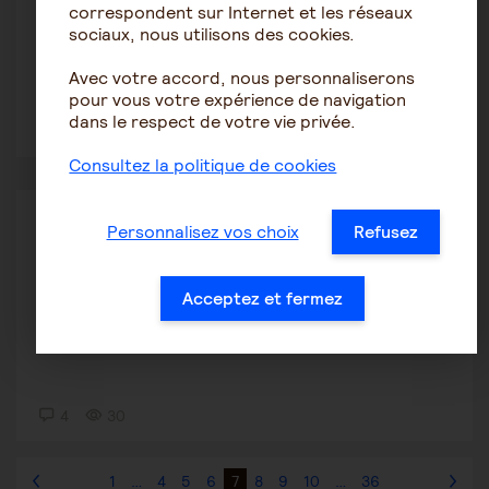
correspondent sur Internet et les réseaux
Proche qui refuse de s'alimenter
sociaux, nous utilisons des cookies.
Avec votre accord, nous personnaliserons
pour vous votre expérience de navigation
dans le respect de votre vie privée.
2
12
Consultez la politique de cookies
Le rôle de l'aidant
Personnalisez vos choix
Refusez
michmaz
11 septembre 2025 10:46
Acceptez et fermez
Alzheimer hepad
4
30
1
…
4
5
6
7
8
9
10
…
36