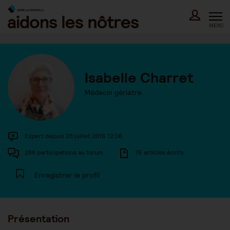
Skip
to
content
MENU
Isabelle Charret
Médecin gériatre
Expert depuis 25 juillet 2016 12:06
288 participations au forum
76 articles écrits
Enregistrer le profil
Présentation