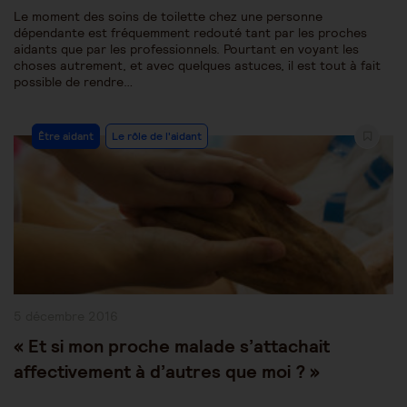
Le moment des soins de toilette chez une personne
dépendante est fréquemment redouté tant par les proches
aidants que par les professionnels. Pourtant en voyant les
choses autrement, et avec quelques astuces, il est tout à fait
possible de rendre…
Post
Être aidant
Le rôle de l'aidant
Category:
Publication
5 décembre 2016
publiée :
« Et si mon proche malade s’attachait
affectivement à d’autres que moi ? »