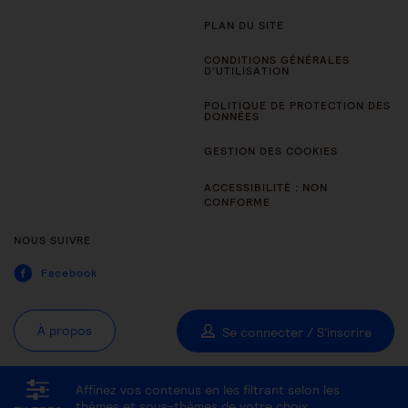
PLAN DU SITE
CONDITIONS GÉNÉRALES
D’UTILISATION
POLITIQUE DE PROTECTION DES
DONNÉES
GESTION DES COOKIES
ACCESSIBILITÉ : NON
CONFORME
NOUS SUIVRE
Facebook
À propos
Se connecter / S'inscrire
Affinez vos contenus en les filtrant selon les
Tous les thèmes
Être aidant
Être accompagné au quotidien
thèmes et sous-thèmes de votre choix