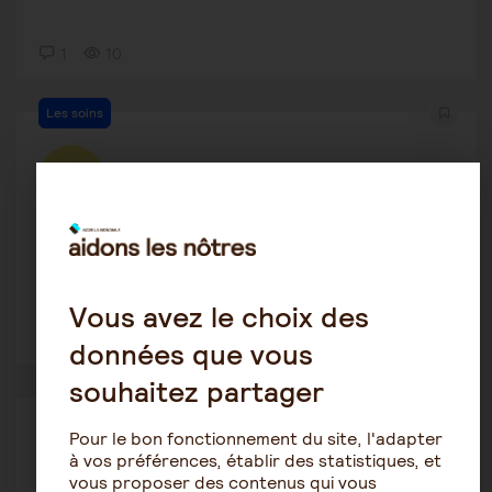
1
10
Les soins
Gabrielg
15 septembre 2025 11:34
Je crois que ma mère est paranoïaque.
Vous avez le choix des
3
1834
données que vous
souhaitez partager
L'alimentation
Pour le bon fonctionnement du site, l'adapter
Luluna
à vos préférences, établir des statistiques, et
13 septembre 2025 14:06
vous proposer des contenus qui vous