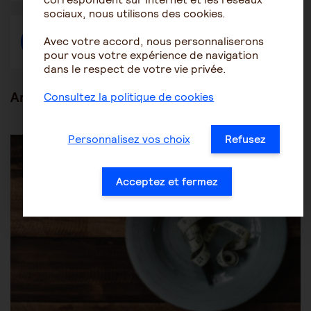
fenêtre
fenêtre
fenêtre
sociaux, nous utilisons des cookies.
Avec votre accord, nous personnaliserons
Créer une discussion à propos de l'article
pour vous votre expérience de navigation
dans le respect de votre vie privée.
Articles en lien
Consultez la politique de cookies
Les pathologies du vieillissement
Autres pathologies
Personnalisez vos choix
Refusez
Acceptez et fermez