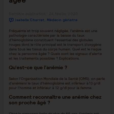
âgée
Publication
Dernière publication : 24 février 2020
publiée :
Isabelle Charret, Médecin gériatre
Fréquente et trop souvent négligée, l’anémie est une
pathologie caractérisée par la baisse du taux
d’hémoglobine constituant l’essentiel des globules
rouges dont le rôle principal est le transport d’oxygène
dans tous les tissus du corps humain. Quel est le risque
chez la personne âgée ? Quels sont les signaux d’alerte
et les traitements possibles ? Explications.
Qu’est-ce que l’anémie ?
Selon l’Organisation Mondiale de la Santé (OMS), on parle
d’anémie si le taux d’hémoglobine est inférieur à 13 g/dl
pour l’homme et inférieur à 12 g/dl pour la femme.
Comment reconnaître une anémie chez
son proche âgé ?
Chez la personne âgée de plus de 65 ans, l’anémie est