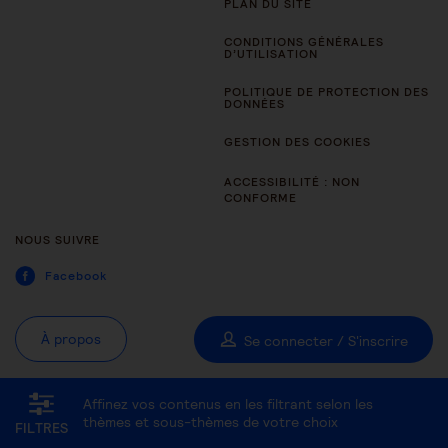
PLAN DU SITE
CONDITIONS GÉNÉRALES
D’UTILISATION
POLITIQUE DE PROTECTION DES
DONNÉES
GESTION DES COOKIES
ACCESSIBILITÉ : NON
CONFORME
NOUS SUIVRE
Facebook
À propos
Se connecter / S'inscrire
Affinez vos contenus en les filtrant selon les
Tous les thèmes
Être aidant
Être accompagné au quotidien
thèmes et sous-thèmes de votre choix
FILTRES