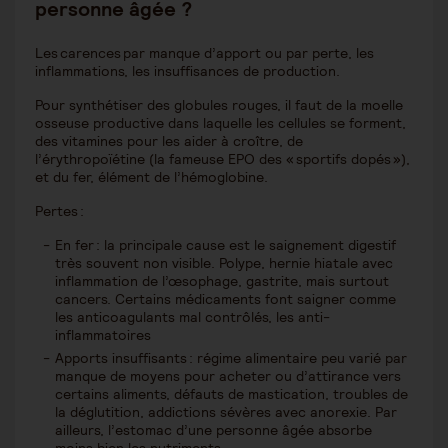
personne âgée ?
Les carences par manque d’apport ou par perte, les
inflammations, les insuffisances de production.
Pour synthétiser des globules rouges, il faut de la moelle
osseuse productive dans laquelle les cellules se forment,
des vitamines pour les aider à croître, de
l’érythropoïétine (la fameuse EPO des « sportifs dopés »),
et du fer, élément de l’hémoglobine.
Pertes :
En fer : la principale cause est le saignement digestif
très souvent non visible. Polype, hernie hiatale avec
inflammation de l’œsophage, gastrite, mais surtout
cancers. Certains médicaments font saigner comme
les anticoagulants mal contrôlés, les anti-
inflammatoires
Apports insuffisants : régime alimentaire peu varié par
manque de moyens pour acheter ou d’attirance vers
certains aliments, défauts de mastication, troubles de
la déglutition, addictions sévères avec anorexie. Par
ailleurs, l’estomac d’une personne âgée absorbe