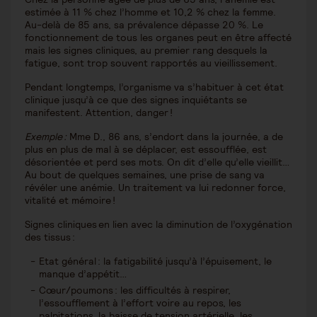
estimée à 11 % chez l’homme et 10,2 % chez la femme.
Au-delà de 85 ans, sa prévalence dépasse 20 %. Le
fonctionnement de tous les organes peut en être affecté
mais les signes cliniques, au premier rang desquels la
fatigue, sont trop souvent rapportés au vieillissement.
Pendant longtemps, l’organisme va s’habituer à cet état
clinique jusqu’à ce que des signes inquiétants se
manifestent. Attention, danger !
Exemple :
Mme D., 86 ans, s’endort dans la journée, a de
plus en plus de mal à se déplacer, est essoufflée, est
désorientée et perd ses mots. On dit d’elle qu’elle vieillit…
Au bout de quelques semaines, une prise de sang va
révéler une anémie. Un traitement va lui redonner force,
vitalité et mémoire !
Signes cliniques en lien avec la diminution de l’oxygénation
des tissus :
Etat général : la fatigabilité jusqu’à l’épuisement, le
manque d’appétit…
Cœur/poumons : les difficultés à respirer,
l’essoufflement à l’effort voire au repos, les
palpitations, la baisse de tension artérielle, les