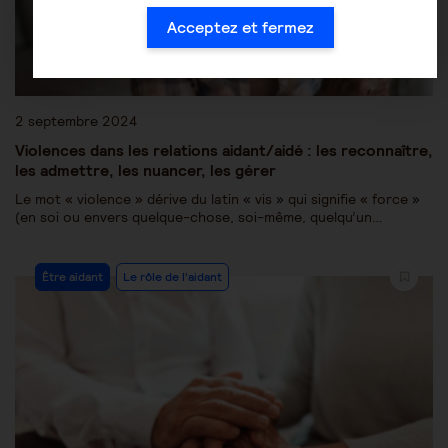
Acceptez et fermez
2 septembre 2024
Violences dans les relations aidant/aidé : les reconnaître,
les admettre, les nuancer, les gérer
Le mot « violence » dérive du latin « vis » qui signifie « force »
(en soi ou envers quelque-chose, soi-même, quelqu’un…
Être aidant
Le rôle de l'aidant