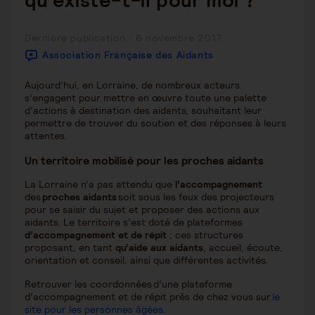
qu’existe-t-il pour moi ?
Publication
Dernière publication : 6 novembre 2017
publiée :
Association Française des Aidants
Aujourd’hui, en Lorraine, de nombreux acteurs
s’engagent pour mettre en œuvre toute une palette
d’actions à destination des aidants, souhaitant leur
permettre de trouver du soutien et des réponses à leurs
attentes.
Un territoire mobilisé pour les proches aidants
La Lorraine n’a pas attendu que
l’accompagnement
des
proches aidants
soit sous les feux des projecteurs
pour se saisir du sujet et proposer des actions aux
aidants. Le territoire s’est doté de plateformes
d’accompagnement et de répit
; ces structures
proposant, en tant
qu’aide aux aidants
, accueil, écoute,
orientation et conseil, ainsi que différentes activités.
Retrouver les coordonnées d’une plateforme
d’accompagnement et de répit près de chez vous sur
le
site pour les personnes âgées.