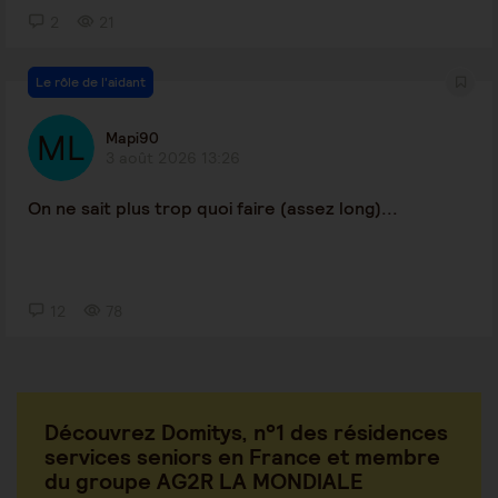
2
21
Le rôle de l'aidant
Mapi90
3 août 2026 13:26
On ne sait plus trop quoi faire (assez long)...
12
78
Découvrez Domitys, n°1 des résidences
services seniors en France et membre
du groupe AG2R LA MONDIALE