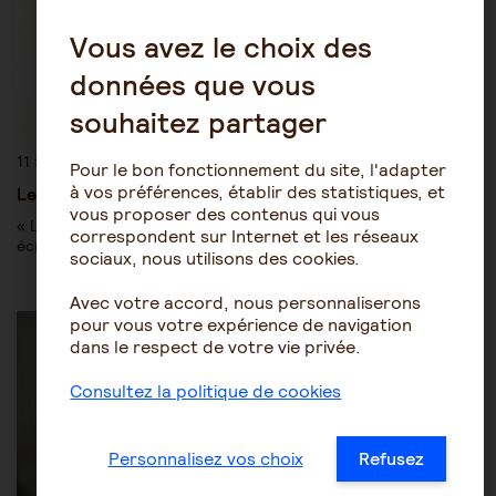
Vous avez le choix des
données que vous
souhaitez partager
11 février 2019
Pour le bon fonctionnement du site, l'adapter
à vos préférences, établir des statistiques, et
Le poids des mots
vous proposer des contenus qui vous
« Les mots sont des fenêtres (ou bien ce sont des murs) »
correspondent sur Internet et les réseaux
écrivait Marshall B. Rosenberg, le père de…
sociaux, nous utilisons des cookies.
Avec votre accord, nous personnaliserons
Être aidant
Le rôle de l'aidant
pour vous votre expérience de navigation
dans le respect de votre vie privée.
Consultez la politique de cookies
Personnalisez vos choix
Refusez